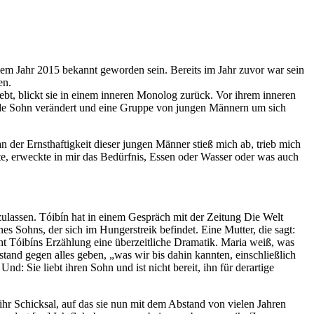
em Jahr 2015 bekannt geworden sein. Bereits im Jahr zuvor war sein
en.
lebt, blickt sie in einem inneren Monolog zurück. Vor ihrem inneren
ende Sohn verändert und eine Gruppe von jungen Männern um sich
 der Ernsthaftigkeit dieser jungen Männer stieß mich ab, trieb mich
e, erweckte in mir das Bedürfnis, Essen oder Wasser oder was auch
zulassen. Tóibín hat in einem Gespräch mit der Zeitung Die Welt
s Sohns, der sich im Hungerstreik befindet. Eine Mutter, die sagt:
iht Tóibíns Erzählung eine überzeitliche Dramatik. Maria weiß, was
tand gegen alles geben, „was wir bis dahin kannten, einschließlich
 Sie liebt ihren Sohn und ist nicht bereit, ihn für derartige
 ihr Schicksal, auf das sie nun mit dem Abstand von vielen Jahren