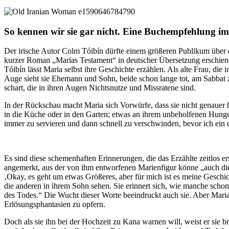
So kennen wir sie gar nicht. Eine Buchempfehlung 
Der irische Autor Colm Tóibín dürfte einem größeren Publikum über 
kurzer Roman „Marias Testament“ in deutscher Übersetzung erschien
Tóibín lässt Maria selbst ihre Geschichte erzählen. Als alte Frau, di
Auge sieht sie Ehemann und Sohn, beide schon lange tot, am Sabbat 
schart, die in ihren Augen Nichtsnutze und Missratene sind.
In der Rückschau macht Maria sich Vorwürfe, dass sie nicht genauer h
in die Küche oder in den Garten; etwas an ihrem unbeholfenen Hunge
immer zu servieren und dann schnell zu verschwinden, bevor ich ein e
Es sind diese schemenhaften Erinnerungen, die das Erzählte zeitlos 
angemerkt, aus der von ihm entworfenen Marienfigur könne „auch die M
‚Okay, es geht um etwas Größeres, aber für mich ist es meine Geschic
die anderen in ihrem Sohn sehen. Sie erinnert sich, wie manche scho
des Todes.“ Die Wucht dieser Worte beeindruckt auch sie. Aber Maria 
Erlösungsphantasien zu opfern.
Doch als sie ihn bei der Hochzeit zu Kana warnen will, weist er sie b