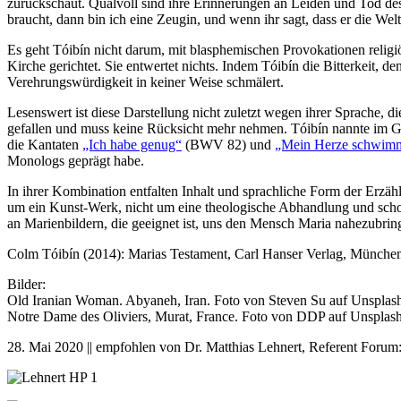
zurückschaut. Qualvoll sind ihre Erinnerungen an Leiden und Tod des
braucht, dann bin ich eine Zeugin, und wenn ihr sagt, dass er die Welt 
Es geht Tóibín nicht darum, mit blasphemischen Provokationen religiö
Kirche gerichtet. Sie entwertet nichts. Indem Tóibín die Bitterkeit, de
Verehrungswürdigkeit in keiner Weise schmälert.
Lesenswert ist diese Darstellung nicht zuletzt wegen ihrer Sprache, 
gefallen und muss keine Rücksicht mehr nehmen. Tóibín nannte im Ge
die Kantaten
„Ich habe genug“
(BWV 82) und
„Mein Herze schwimm
Monologs geprägt habe.
In ihrer Kombination entfalten Inhalt und sprachliche Form der Erzäh
um ein Kunst-Werk, nicht um eine theologische Abhandlung und schon 
an Marienbildern, die geeignet ist, uns den Mensch Maria nahezubrin
Colm Tóibín (2014): Marias Testament, Carl Hanser Verlag, München
Bilder:
Old Iranian Woman. Abyaneh, Iran. Foto von Steven Su auf Unsplash
Notre Dame des Oliviers, Murat, France. Foto von DDP auf Unsplash
28. Mai 2020 || empfohlen von Dr. Matthias Lehnert, Referent Foru