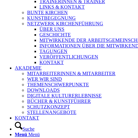
TRAINERINNEN & TRAINER
LINKS & KONTAKT
BUNTE KIRCHEN
KUNSTBEGEGNUNG
NETZWERK KIRCHENFÜHRUNG
ÜBER UNS
GESCHICHTE
MITWIRKENDE DER ARBEITSGEMEINSCH
INFORMATIONEN ÜBER DIE MITWIRKEN
TAGUNGEN
VERÖFFENTLICHUNGEN
KONTAKT
AKADEMIE
MITARBEITERINNEN & MITARBEITER
WER WIR SIND
THEMENSCHWERPUNKTE
DOWNLOADS
DIGITALE KULTURERLEBNISSE
BÜCHER & KUNSTFÜHRER
SCHUTZKONZEPT
STELLENANGEBOTE
KONTAKT
Suche
Menü
Menü