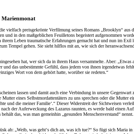
im Marienmonat
die vielfach preisgekrönte Verfilmung seines Romans „Brooklyn“ aus d
en und in den maßgeblichen Feuilletons begeistert aufgenommen word
e in ihrem Leben traumatische Erfahrungen gemacht hat und nun im Exil 
zum Tempel gehen. Sie sieht hilflos mit an, wie sich der heranwachs
ingesehen hat, wer sich da in ihrem Haus versammelte. Aber: „Etwas an
r und das unbestimmte Gefühl, dass jedem von ihnen irgendetwas fehlt
inziges Wort von dem gehört hatte, worüber sie redeten.“
erscheinen lassen und damit auch eine Verbindung in unsere Gegenwart 
utter eines Selbstmordattentäters zu uns sprechen oder die Mutter eine
hte und die meiner Familie‘.“ Dieser Widerstreit der Sichtweisen verle
n nach der Auferweckung des Lazarus raunten, es werde bald einen Aufs
behält das, was man gemeinhin „gesunden Menschenverstand“ nennt. Und:
rüsk ab: „Weib, was geht‘s dich an, was ich tue?“ So fügt sich Maria in