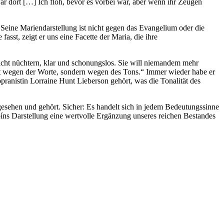
ar dort […] Ich floh, bevor es vorbei war, aber wenn ihr Zeugen
 Seine Mariendarstellung ist nicht gegen das Evangelium oder die
fasst, zeigt er uns eine Facette der Maria, die ihre
richt nüchtern, klar und schonungslos. Sie will niemandem mehr
ht wegen der Worte, sondern wegen des Tons.“ Immer wieder habe er
anistin Lorraine Hunt Lieberson gehört, was die Tonalität des
 gesehen und gehört. Sicher: Es handelt sich in jedem Bedeutungssinne
íns Darstellung eine wertvolle Ergänzung unseres reichen Bestandes