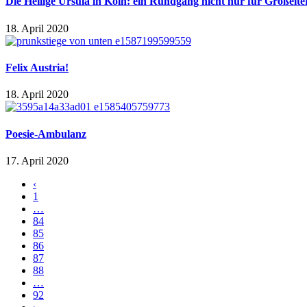
Die Heilige Ursula in Köln: ein Rundgang nicht nur für Großelt
18. April 2020
Felix Austria!
18. April 2020
Poesie-Ambulanz
17. April 2020
‹
1
…
84
85
86
87
88
…
92