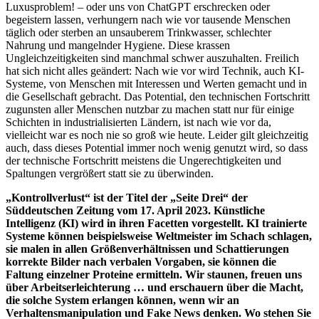
Luxusproblem! – oder uns von ChatGPT erschrecken oder
begeistern lassen, verhungern nach wie vor tausende Menschen
täglich oder sterben an unsauberem Trinkwasser, schlechter
Nahrung und mangelnder Hygiene. Diese krassen
Ungleichzeitigkeiten sind manchmal schwer auszuhalten. Freilich
hat sich nicht alles geändert: Nach wie vor wird Technik, auch KI-
Systeme, von Menschen mit Interessen und Werten gemacht und in
die Gesellschaft gebracht. Das Potential, den technischen Fortschritt
zugunsten aller Menschen nutzbar zu machen statt nur für einige
Schichten in industrialisierten Ländern, ist nach wie vor da,
vielleicht war es noch nie so groß wie heute. Leider gilt gleichzeitig
auch, dass dieses Potential immer noch wenig genutzt wird, so dass
der technische Fortschritt meistens die Ungerechtigkeiten und
Spaltungen vergrößert statt sie zu überwinden.
„Kontrollverlust“ ist der Titel der „Seite Drei“ der
Süddeutschen Zeitung vom 17. April 2023. Künstliche
Intelligenz (KI) wird in ihren Facetten vorgestellt. KI trainierte
Systeme können beispielsweise Weltmeister im Schach schlagen,
sie malen in allen Größenverhältnissen und Schattierungen
korrekte Bilder nach verbalen Vorgaben, sie können die
Faltung einzelner Proteine ermitteln. Wir staunen, freuen uns
über Arbeitserleichterung … und erschauern über die Macht,
die solche System erlangen können, wenn wir an
Verhaltensmanipulation und Fake News denken. Wo stehen Sie