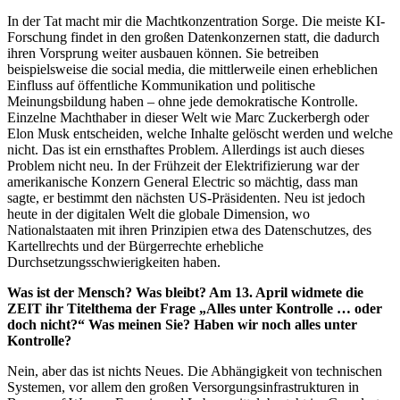
In der Tat macht mir die Machtkonzentration Sorge. Die meiste KI-
Forschung findet in den großen Datenkonzernen statt, die dadurch
ihren Vorsprung weiter ausbauen können. Sie betreiben
beispielsweise die social media, die mittlerweile einen erheblichen
Einfluss auf öffentliche Kommunikation und politische
Meinungsbildung haben – ohne jede demokratische Kontrolle.
Einzelne Machthaber in dieser Welt wie Marc Zuckerbergh oder
Elon Musk entscheiden, welche Inhalte gelöscht werden und welche
nicht. Das ist ein ernsthaftes Problem. Allerdings ist auch dieses
Problem nicht neu. In der Frühzeit der Elektrifizierung war der
amerikanische Konzern General Electric so mächtig, dass man
sagte, er bestimmt den nächsten US-Präsidenten. Neu ist jedoch
heute in der digitalen Welt die globale Dimension, wo
Nationalstaaten mit ihren Prinzipien etwa des Datenschutzes, des
Kartellrechts und der Bürgerrechte erhebliche
Durchsetzungsschwierigkeiten haben.
Was ist der Mensch? Was bleibt? Am 13. April widmete die
ZEIT ihr Titelthema der Frage „Alles unter Kontrolle … oder
doch nicht?“ Was meinen Sie? Haben wir noch alles unter
Kontrolle?
Nein, aber das ist nichts Neues. Die Abhängigkeit von technischen
Systemen, vor allem den großen Versorgungsinfrastrukturen in