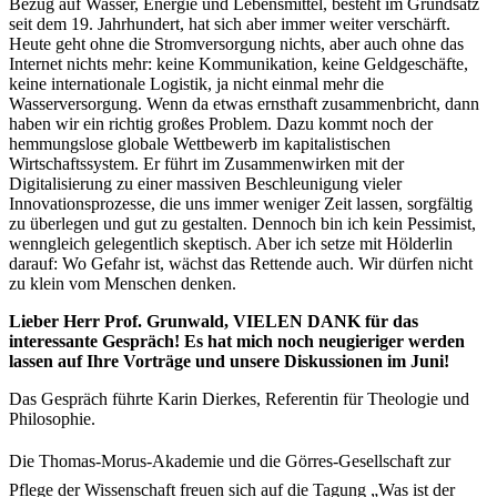
Bezug auf Wasser, Energie und Lebensmittel, besteht im Grundsatz
seit dem 19. Jahrhundert, hat sich aber immer weiter verschärft.
Heute geht ohne die Stromversorgung nichts, aber auch ohne das
Internet nichts mehr: keine Kommunikation, keine Geldgeschäfte,
keine internationale Logistik, ja nicht einmal mehr die
Wasserversorgung. Wenn da etwas ernsthaft zusammenbricht, dann
haben wir ein richtig großes Problem. Dazu kommt noch der
hemmungslose globale Wettbewerb im kapitalistischen
Wirtschaftssystem. Er führt im Zusammenwirken mit der
Digitalisierung zu einer massiven Beschleunigung vieler
Innovationsprozesse, die uns immer weniger Zeit lassen, sorgfältig
zu überlegen und gut zu gestalten. Dennoch bin ich kein Pessimist,
wenngleich gelegentlich skeptisch. Aber ich setze mit Hölderlin
darauf: Wo Gefahr ist, wächst das Rettende auch. Wir dürfen nicht
zu klein vom Menschen denken.
Lieber Herr Prof. Grunwald, VIELEN DANK für das
interessante Gespräch! Es hat mich noch neugieriger werden
lassen auf Ihre Vorträge und unsere Diskussionen im Juni!
Das Gespräch führte Karin Dierkes, Referentin für Theologie und
Philosophie.
Die Thomas-Morus-Akademie und die Görres-Gesellschaft zur
Pflege der Wissenschaft freuen sich auf die Tagung „Was ist der