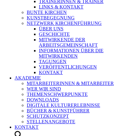
TRAINERINNEN & TRAINER
LINKS & KONTAKT
BUNTE KIRCHEN
KUNSTBEGEGNUNG
NETZWERK KIRCHENFÜHRUNG
ÜBER UNS
GESCHICHTE
MITWIRKENDE DER
ARBEITSGEMEINSCHAFT
INFORMATIONEN ÜBER DIE
MITWIRKENDEN
TAGUNGEN
VERÖFFENTLICHUNGEN
KONTAKT
AKADEMIE
MITARBEITERINNEN & MITARBEITER
WER WIR SIND
THEMENSCHWERPUNKTE
DOWNLOADS
DIGITALE KULTURERLEBNISSE
BÜCHER & KUNSTFÜHRER
SCHUTZKONZEPT
STELLENANGEBOTE
KONTAKT