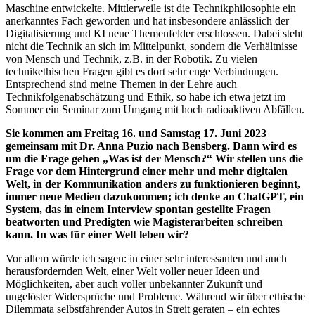
Maschine entwickelte. Mittlerweile ist die Technikphilosophie ein
anerkanntes Fach geworden und hat insbesondere anlässlich der
Digitalisierung und KI neue Themenfelder erschlossen. Dabei steht
nicht die Technik an sich im Mittelpunkt, sondern die Verhältnisse
von Mensch und Technik, z.B. in der Robotik. Zu vielen
technikethischen Fragen gibt es dort sehr enge Verbindungen.
Entsprechend sind meine Themen in der Lehre auch
Technikfolgenabschätzung und Ethik, so habe ich etwa jetzt im
Sommer ein Seminar zum Umgang mit hoch radioaktiven Abfällen.
Sie kommen am Freitag 16. und Samstag 17. Juni 2023
gemeinsam mit Dr. Anna Puzio nach Bensberg. Dann wird es
um die Frage gehen „Was ist der Mensch?“ Wir stellen uns die
Frage vor dem Hintergrund einer mehr und mehr digitalen
Welt, in der Kommunikation anders zu funktionieren beginnt,
immer neue Medien dazukommen; ich denke an ChatGPT, ein
System, das in einem Interview spontan gestellte Fragen
beatworten und Predigten wie Magisterarbeiten schreiben
kann. In was für einer Welt leben wir?
Vor allem würde ich sagen: in einer sehr interessanten und auch
herausfordernden Welt, einer Welt voller neuer Ideen und
Möglichkeiten, aber auch voller unbekannter Zukunft und
ungelöster Widersprüche und Probleme. Während wir über ethische
Dilemmata selbstfahrender Autos in Streit geraten – ein echtes