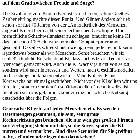
auf dem Grad zwischen Freude und Sorge?
Die Erzählung vom Kontrollverlust ist nicht neu, schon Goethes
Zauberlehrling machte diesen Punkt. Und Günter Anders schrieb
schon vor fast 70 Jahren von der „Antiquiertheit des Menschen“
angesichts der Übermacht seiner technischen Geschöpfe. Um
menschliche Schachweltmeister zu schlagen, braucht es keine KI,
das hat schon 1995 ein ganz normales Computerprogramm
geschafft. Das alles schreckt mich wenig, denn jede Technik kann
irgendetwas besser als wir Menschen. Sonst bräuchten wir sie
schließlich nicht. Entscheidend ist, dass nach wie vor Technik von
Menschen gemacht wird. Auch die KI wächst ja nicht von selbst,
sondern wird nach Interessen und Werten, nach Geschäftsmodellen
und Leistungsmerkmalen entwickelt. Mein Kollege Klaus
Kornwachs hat einmal geschrieben: Nicht vor der KI sollten wir uns
fürchten, sondern vor den Geschäftsmodellen. Technik selbst ist
nicht von sich aus gefährlich, sondern die menschliche Nutzung
entscheidet über die Folgen.
Generative KI geht auf jeden Menschen ein. Es werden
Datenmengen gesammelt, die sehr, sehr große
Rechnerleistungen brauchen, die nur wenigen großen Firmen
zur Verfügung stehen und die, so die Sorge, später die KI
nutzen und vermarkten. Sind diese Szenarien für Sie greifbar
nahe, erfunden oder irgendwo dazwischen?