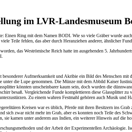
stellung im LVR-Landesmuseum 
: Einen Ring mit dem Namen BODI. Wie so viele Gräber wurde auch die
 viele Teile fehlen, das aber durch Heranziehen anderer, ähnlicher F
ilt worden, das Weströmische Reich hatte im ausgehenden 5. Jahrhunder
I.
 besonderer Aufmerksamkeit und Akribie ein Bild des Menschen mit d
 unter die Lupe genommen. Die Münze mit dem Abbild Kaiser Iustinians I
Glassplitter könnten unscheinbarer kaum sein, doch wurden die dünnwan
schirr besaß. Vergleichende Funde komplettieren diese Glassplitter zu
herunterzustürzen. Zu einem wahren Festmahl gehören auch Musik und Ha
 kriegerelitären Kreisen war es üblich, Pferde mit ihren Besitzern ins 
and sich zwar nicht mehr im Grab, aber es konnten noch Teile des Sch
 sie kamen unter anderem aus Indien, ein weiterer Hinweis auf die hoh
r Forschungsmethoden und der Arbeit der Experimentellen Archäologie. 