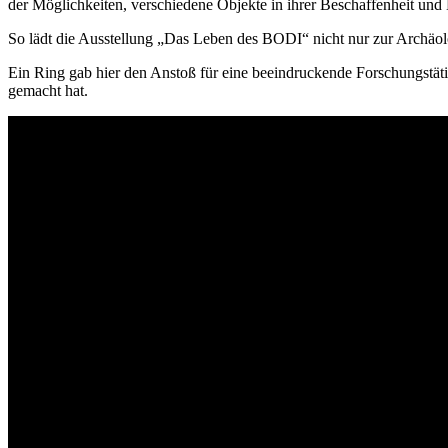
der Möglichkeiten, verschiedene Objekte in ihrer Beschaffenheit un
So lädt die Ausstellung „Das Leben des BODI“ nicht nur zur Archäolo
Ein Ring gab hier den Anstoß für eine beeindruckende Forschungstätigk
gemacht hat.