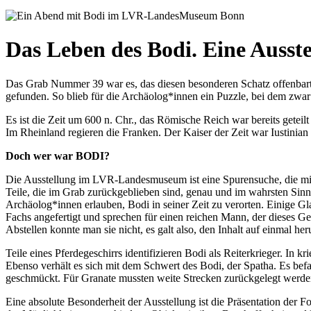
Das Leben des Bodi. Eine Aus
Das Grab Nummer 39 war es, das diesen besonderen Schatz offenbarte
gefunden. So blieb für die Archäolog*innen ein Puzzle, bei dem zwar
Es ist die Zeit um 600 n. Chr., das Römische Reich war bereits gete
Im Rheinland regieren die Franken. Der Kaiser der Zeit war Iustinian 
Doch wer war BODI?
Die Ausstellung im LVR-Landesmuseum ist eine Spurensuche, die mit
Teile, die im Grab zurückgeblieben sind, genau und im wahrsten Sinne
Archäolog*innen erlauben, Bodi in seiner Zeit zu verorten. Einige 
Fachs angefertigt und sprechen für einen reichen Mann, der dieses Ge
Abstellen konnte man sie nicht, es galt also, den Inhalt auf einmal 
Teile eines Pferdegeschirrs identifizieren Bodi als Reiterkrieger. In
Ebenso verhält es sich mit dem Schwert des Bodi, der Spatha. Es bef
geschmückt. Für Granate mussten weite Strecken zurückgelegt werden,
Eine absolute Besonderheit der Ausstellung ist die Präsentation de