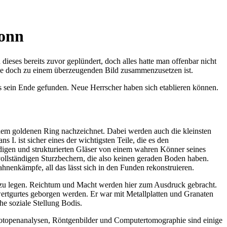
Bonn
ses bereits zuvor geplündert, doch alles hatte man offenbar nicht
unde doch zu einem überzeugenden Bild zusammenzusetzen ist.
ts sein Ende gefunden. Neue Herrscher haben sich etablieren können.
em goldenen Ring nachzeichnet. Dabei werden auch die kleinsten
. ist sicher eines der wichtigsten Teile, die es den
digen und strukturierten Gläser von einem wahren Könner seines
 vollständigen Sturzbechern, die also keinen geraden Boden haben.
hnenkämpfe, all das lässt sich in den Funden rekonstruieren.
Grab zu legen. Reichtum und Macht werden hier zum Ausdruck gebracht.
wertgurtes geborgen werden. Er war mit Metallplatten und Granaten
e soziale Stellung Bodis.
Isotopenanalysen, Röntgenbilder und Computertomographie sind einige