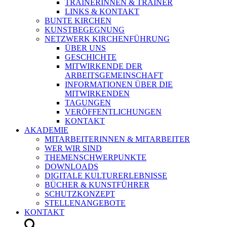
TRAINERINNEN & TRAINER
LINKS & KONTAKT
BUNTE KIRCHEN
KUNSTBEGEGNUNG
NETZWERK KIRCHENFÜHRUNG
ÜBER UNS
GESCHICHTE
MITWIRKENDE DER
ARBEITSGEMEINSCHAFT
INFORMATIONEN ÜBER DIE
MITWIRKENDEN
TAGUNGEN
VERÖFFENTLICHUNGEN
KONTAKT
AKADEMIE
MITARBEITERINNEN & MITARBEITER
WER WIR SIND
THEMENSCHWERPUNKTE
DOWNLOADS
DIGITALE KULTURERLEBNISSE
BÜCHER & KUNSTFÜHRER
SCHUTZKONZEPT
STELLENANGEBOTE
KONTAKT