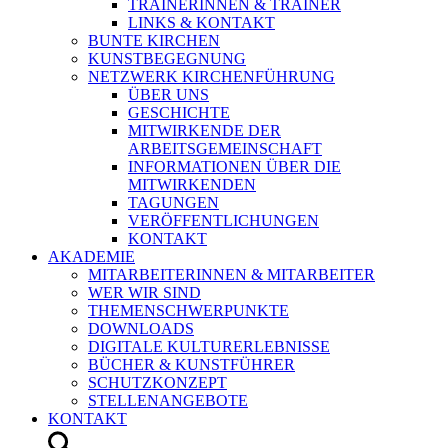
TRAINERINNEN & TRAINER
LINKS & KONTAKT
BUNTE KIRCHEN
KUNSTBEGEGNUNG
NETZWERK KIRCHENFÜHRUNG
ÜBER UNS
GESCHICHTE
MITWIRKENDE DER
ARBEITSGEMEINSCHAFT
INFORMATIONEN ÜBER DIE
MITWIRKENDEN
TAGUNGEN
VERÖFFENTLICHUNGEN
KONTAKT
AKADEMIE
MITARBEITERINNEN & MITARBEITER
WER WIR SIND
THEMENSCHWERPUNKTE
DOWNLOADS
DIGITALE KULTURERLEBNISSE
BÜCHER & KUNSTFÜHRER
SCHUTZKONZEPT
STELLENANGEBOTE
KONTAKT