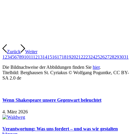
Zurück
Weiter
1
2
3
4
5
6
7
8
9
10
11
12
13
14
15
16
17
18
19
20
21
22
23
24
25
26
27
28
29
30
31
Die Bildnachweise der Abbildungen finden Sie
hier
.
Titelbild: Berghausen St. Cyriakus © Wolfgang Poguntke, CC BY-
SA 2.0 de
Wenn Shakespeare unsere Gegenwart beleuchtet
4. März 2026
Verantwortung: Was uns fordert – und was wir gestalten