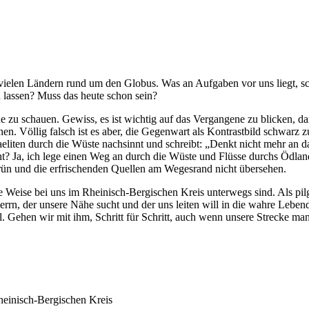
n vielen Ländern rund um den Globus. Was an Aufgaben vor uns liegt, sc
 lassen? Muss das heute schon sein?
zu schauen. Gewiss, es ist wichtig auf das Vergangene zu blicken, da
hen. Völlig falsch ist es aber, die Gegenwart als Kontrastbild schwarz 
raeliten durch die Wüste nachsinnt und schreibt: „Denkt nicht mehr an d
cht? Ja, ich lege einen Weg an durch die Wüste und Flüsse durchs Ödla
e Grün und die erfrischenden Quellen am Wegesrand nicht übersehen.
ese Weise bei uns im Rheinisch-Bergischen Kreis unterwegs sind. Als 
n, der unsere Nähe sucht und der uns leiten will in die wahre Lebendi
l. Gehen wir mit ihm, Schritt für Schritt, auch wenn unsere Strecke m
heinisch-Bergischen Kreis