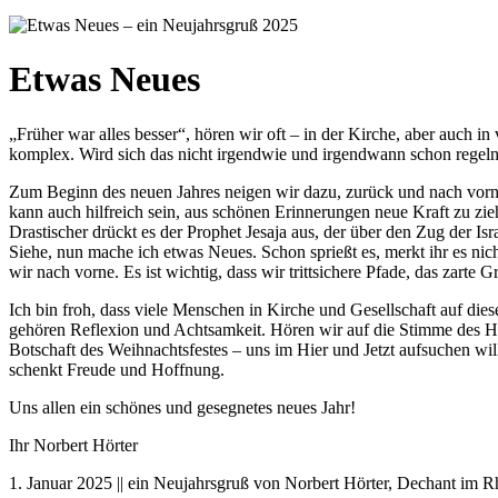
Etwas Neues
„Früher war alles besser“, hören wir oft – in der Kirche, aber auch i
komplex. Wird sich das nicht irgendwie und irgendwann schon regeln
Zum Beginn des neuen Jahres neigen wir dazu, zurück und nach vorne 
kann auch hilfreich sein, aus schönen Erinnerungen neue Kraft zu zie
Drastischer drückt es der Prophet Jesaja aus, der über den Zug der Is
Siehe, nun mache ich etwas Neues. Schon sprießt es, merkt ihr es ni
wir nach vorne. Es ist wichtig, dass wir trittsichere Pfade, das zart
Ich bin froh, dass viele Menschen in Kirche und Gesellschaft auf di
gehören Reflexion und Achtsamkeit. Hören wir auf die Stimme des Herr
Botschaft des Weihnachtsfestes – uns im Hier und Jetzt aufsuchen wil
schenkt Freude und Hoffnung.
Uns allen ein schönes und gesegnetes neues Jahr!
Ihr Norbert Hörter
1. Januar 2025 || ein Neujahrsgruß von Norbert Hörter, Dechant im R