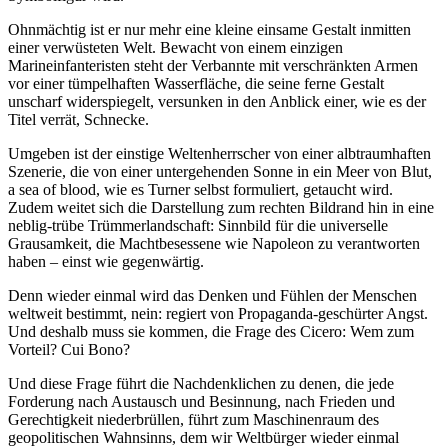
Ohnmächtig ist er nur mehr eine kleine einsame Gestalt inmitten
einer verwüsteten Welt. Bewacht von einem einzigen
Marineinfanteristen steht der Verbannte mit verschränkten Armen
vor einer tümpelhaften Wasserfläche, die seine ferne Gestalt
unscharf widerspiegelt, versunken in den Anblick einer, wie es der
Titel verrät, Schnecke.
Umgeben ist der einstige Weltenherrscher von einer albtraumhaften
Szenerie, die von einer untergehenden Sonne in ein Meer von Blut,
a sea of blood, wie es Turner selbst formuliert, getaucht wird.
Zudem weitet sich die Darstellung zum rechten Bildrand hin in eine
neblig-trübe Trümmerlandschaft: Sinnbild für die universelle
Grausamkeit, die Machtbesessene wie Napoleon zu verantworten
haben – einst wie gegenwärtig.
Denn wieder einmal wird das Denken und Fühlen der Menschen
weltweit bestimmt, nein: regiert von Propaganda-geschürter Angst.
Und deshalb muss sie kommen, die Frage des Cicero: Wem zum
Vorteil? Cui Bono?
Und diese Frage führt die Nachdenklichen zu denen, die jede
Forderung nach Austausch und Besinnung, nach Frieden und
Gerechtigkeit niederbrüllen, führt zum Maschinenraum des
geopolitischen Wahnsinns, dem wir Weltbürger wieder einmal