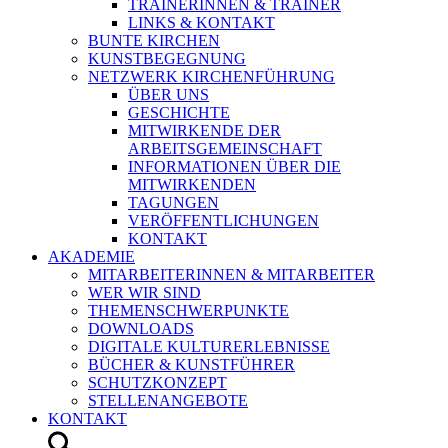
TRAINERINNEN & TRAINER
LINKS & KONTAKT
BUNTE KIRCHEN
KUNSTBEGEGNUNG
NETZWERK KIRCHENFÜHRUNG
ÜBER UNS
GESCHICHTE
MITWIRKENDE DER
ARBEITSGEMEINSCHAFT
INFORMATIONEN ÜBER DIE
MITWIRKENDEN
TAGUNGEN
VERÖFFENTLICHUNGEN
KONTAKT
AKADEMIE
MITARBEITERINNEN & MITARBEITER
WER WIR SIND
THEMENSCHWERPUNKTE
DOWNLOADS
DIGITALE KULTURERLEBNISSE
BÜCHER & KUNSTFÜHRER
SCHUTZKONZEPT
STELLENANGEBOTE
KONTAKT