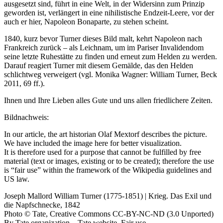
ausgesetzt sind, führt in eine Welt, in der Widersinn zum Prinzip
geworden ist, verlängert in eine nihilistische Endzeit-Leere, vor der
auch er hier, Napoleon Bonaparte, zu stehen scheint.
1840, kurz bevor Turner dieses Bild malt, kehrt Napoleon nach
Frankreich zurück – als Leichnam, um im Pariser Invalidendom
seine letzte Ruhestätte zu finden und erneut zum Helden zu werden.
Darauf reagiert Turner mit diesem Gemälde, das den Helden
schlichtweg verweigert (vgl. Monika Wagner: William Turner, Beck
2011, 69 ff.).
Ihnen und Ihre Lieben alles Gute und uns allen friedlichere Zeiten.
Bildnachweis:
In our article, the art historian Olaf Mextorf describes the picture.
We have included the image here for better visualization.
It is therefore used for a purpose that cannot be fulfilled by free
material (text or images, existing or to be created); therefore the use
is “fair use” within the framework of the Wikipedia guidelines and
US law.
Joseph Mallord William Turner (1775-1851) | Krieg. Das Exil und
die Napfschnecke, 1842
Photo © Tate, Creative Commons CC-BY-NC-ND (3.0 Unported)
By Tate organization – Tate website, Fair use,