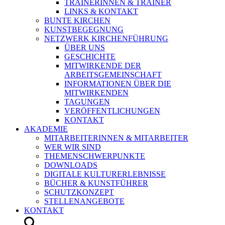
TRAINERINNEN & TRAINER
LINKS & KONTAKT
BUNTE KIRCHEN
KUNSTBEGEGNUNG
NETZWERK KIRCHENFÜHRUNG
ÜBER UNS
GESCHICHTE
MITWIRKENDE DER
ARBEITSGEMEINSCHAFT
INFORMATIONEN ÜBER DIE
MITWIRKENDEN
TAGUNGEN
VERÖFFENTLICHUNGEN
KONTAKT
AKADEMIE
MITARBEITERINNEN & MITARBEITER
WER WIR SIND
THEMENSCHWERPUNKTE
DOWNLOADS
DIGITALE KULTURERLEBNISSE
BÜCHER & KUNSTFÜHRER
SCHUTZKONZEPT
STELLENANGEBOTE
KONTAKT