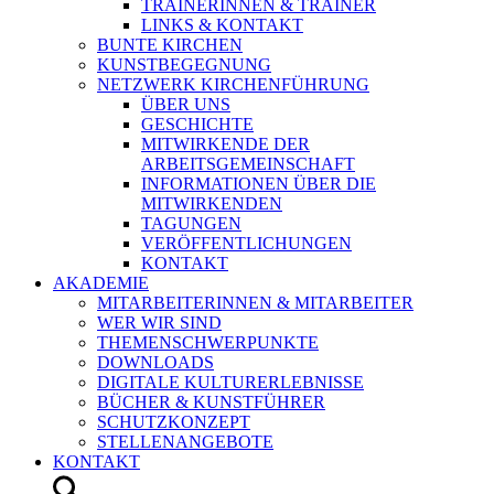
TRAINERINNEN & TRAINER
LINKS & KONTAKT
BUNTE KIRCHEN
KUNSTBEGEGNUNG
NETZWERK KIRCHENFÜHRUNG
ÜBER UNS
GESCHICHTE
MITWIRKENDE DER
ARBEITSGEMEINSCHAFT
INFORMATIONEN ÜBER DIE
MITWIRKENDEN
TAGUNGEN
VERÖFFENTLICHUNGEN
KONTAKT
AKADEMIE
MITARBEITERINNEN & MITARBEITER
WER WIR SIND
THEMENSCHWERPUNKTE
DOWNLOADS
DIGITALE KULTURERLEBNISSE
BÜCHER & KUNSTFÜHRER
SCHUTZKONZEPT
STELLENANGEBOTE
KONTAKT