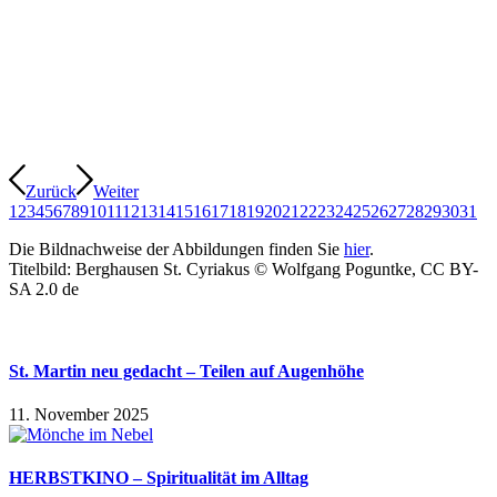
Zurück
Weiter
1
2
3
4
5
6
7
8
9
10
11
12
13
14
15
16
17
18
19
20
21
22
23
24
25
26
27
28
29
30
31
Die Bildnachweise der Abbildungen finden Sie
hier
.
Titelbild: Berghausen St. Cyriakus © Wolfgang Poguntke, CC BY-
SA 2.0 de
St. Martin neu gedacht – Teilen auf Augenhöhe
11. November 2025
HERBSTKINO – Spiritualität im Alltag