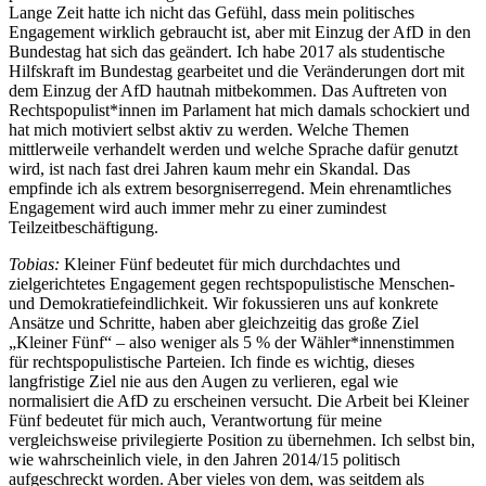
Lange Zeit hatte ich nicht das Gefühl, dass mein politisches
Engagement wirklich gebraucht ist, aber mit Einzug der AfD in den
Bundestag hat sich das geändert. Ich habe 2017 als studentische
Hilfskraft im Bundestag gearbeitet und die Veränderungen dort mit
dem Einzug der AfD hautnah mitbekommen. Das Auftreten von
Rechtspopulist*innen im Parlament hat mich damals schockiert und
hat mich motiviert selbst aktiv zu werden. Welche Themen
mittlerweile verhandelt werden und welche Sprache dafür genutzt
wird, ist nach fast drei Jahren kaum mehr ein Skandal. Das
empfinde ich als extrem besorgniserregend. Mein ehrenamtliches
Engagement wird auch immer mehr zu einer zumindest
Teilzeitbeschäftigung.
Tobias:
Kleiner Fünf bedeutet für mich durchdachtes und
zielgerichtetes Engagement gegen rechtspopulistische Menschen-
und Demokratiefeindlichkeit. Wir fokussieren uns auf konkrete
Ansätze und Schritte, haben aber gleichzeitig das große Ziel
„Kleiner Fünf“ – also weniger als 5 % der Wähler*innenstimmen
für rechtspopulistische Parteien. Ich finde es wichtig, dieses
langfristige Ziel nie aus den Augen zu verlieren, egal wie
normalisiert die AfD zu erscheinen versucht. Die Arbeit bei Kleiner
Fünf bedeutet für mich auch, Verantwortung für meine
vergleichsweise privilegierte Position zu übernehmen. Ich selbst bin,
wie wahrscheinlich viele, in den Jahren 2014/15 politisch
aufgeschreckt worden. Aber vieles von dem, was seitdem als