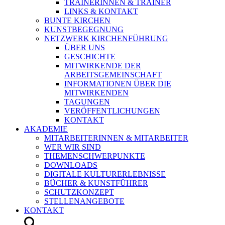
TRAINERINNEN & TRAINER
LINKS & KONTAKT
BUNTE KIRCHEN
KUNSTBEGEGNUNG
NETZWERK KIRCHENFÜHRUNG
ÜBER UNS
GESCHICHTE
MITWIRKENDE DER
ARBEITSGEMEINSCHAFT
INFORMATIONEN ÜBER DIE
MITWIRKENDEN
TAGUNGEN
VERÖFFENTLICHUNGEN
KONTAKT
AKADEMIE
MITARBEITERINNEN & MITARBEITER
WER WIR SIND
THEMENSCHWERPUNKTE
DOWNLOADS
DIGITALE KULTURERLEBNISSE
BÜCHER & KUNSTFÜHRER
SCHUTZKONZEPT
STELLENANGEBOTE
KONTAKT