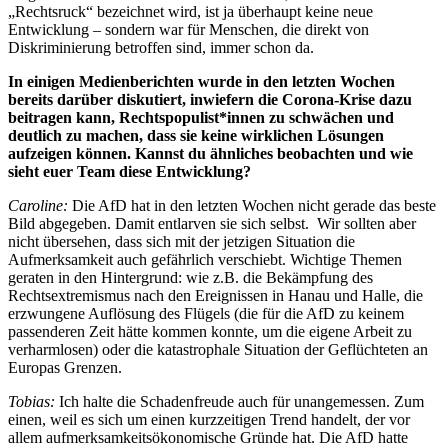
„Rechtsruck“ bezeichnet wird, ist ja überhaupt keine neue
Entwicklung – sondern war für Menschen, die direkt von
Diskriminierung betroffen sind, immer schon da.
In einigen Medienberichten wurde in den letzten Wochen
bereits darüber diskutiert, inwiefern die Corona-Krise dazu
beitragen kann, Rechtspopulist*innen zu schwächen und
deutlich zu machen, dass sie keine wirklichen Lösungen
aufzeigen können. Kannst du ähnliches beobachten und wie
sieht euer Team diese Entwicklung?
Caroline:
Die AfD hat in den letzten Wochen nicht gerade das beste
Bild abgegeben. Damit entlarven sie sich selbst. Wir sollten aber
nicht übersehen, dass sich mit der jetzigen Situation die
Aufmerksamkeit auch gefährlich verschiebt. Wichtige Themen
geraten in den Hintergrund: wie z.B. die Bekämpfung des
Rechtsextremismus nach den Ereignissen in Hanau und Halle, die
erzwungene Auflösung des Flügels (die für die AfD zu keinem
passenderen Zeit hätte kommen konnte, um die eigene Arbeit zu
verharmlosen) oder die katastrophale Situation der Geflüchteten an
Europas Grenzen.
Tobias:
Ich halte die Schadenfreude auch für unangemessen. Zum
einen, weil es sich um einen kurzzeitigen Trend handelt, der vor
allem aufmerksamkeitsökonomische Gründe hat. Die AfD hatte