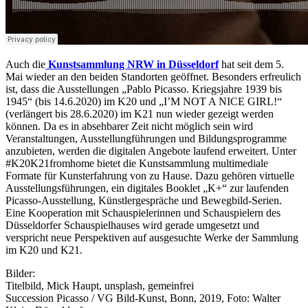
Auch die
Kunstsammlung NRW in Düsseldorf
hat seit dem 5.
Mai wieder an den beiden Standorten geöffnet. Besonders erfreulich
ist, dass die Ausstellungen „Pablo Picasso. Kriegsjahre 1939 bis
1945“ (bis 14.6.2020) im K20 und „I’M NOT A NICE GIRL!“
(verlängert bis 28.6.2020) im K21 nun wieder gezeigt werden
können.
Da es in absehbarer Zeit nicht möglich sein wird
Veranstaltungen, Ausstellungführungen und Bildungsprogramme
anzubieten, werden die digitalen Angebote laufend erweitert. Unter
#K20K21fromhome bietet die Kunstsammlung multimediale
Formate für Kunsterfahrung von zu Hause. Dazu gehören virtuelle
Ausstellungsführungen, ein digitales Booklet „K+“ zur laufenden
Picasso-Ausstellung, Künstlergespräche und Bewegbild-Serien.
Eine Kooperation mit Schauspielerinnen und Schauspielern des
Düsseldorfer Schauspielhauses wird gerade umgesetzt und
verspricht neue Perspektiven auf ausgesuchte Werke der Sammlung
im K20 und K21.
Bilder:
Titelbild, Mick Haupt, unsplash, gemeinfrei
Succession Picasso / VG Bild-Kunst, Bonn, 2019, Foto: Walter