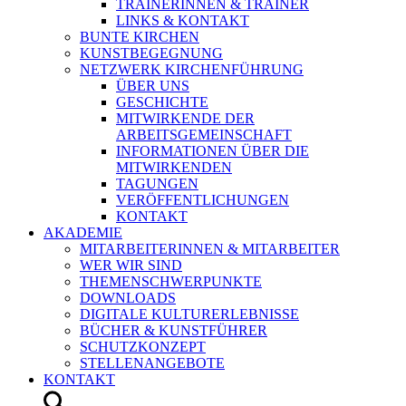
TRAINERINNEN & TRAINER
LINKS & KONTAKT
BUNTE KIRCHEN
KUNSTBEGEGNUNG
NETZWERK KIRCHENFÜHRUNG
ÜBER UNS
GESCHICHTE
MITWIRKENDE DER
ARBEITSGEMEINSCHAFT
INFORMATIONEN ÜBER DIE
MITWIRKENDEN
TAGUNGEN
VERÖFFENTLICHUNGEN
KONTAKT
AKADEMIE
MITARBEITERINNEN & MITARBEITER
WER WIR SIND
THEMENSCHWERPUNKTE
DOWNLOADS
DIGITALE KULTURERLEBNISSE
BÜCHER & KUNSTFÜHRER
SCHUTZKONZEPT
STELLENANGEBOTE
KONTAKT