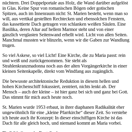
nüchtern. Drei Doppelportale aus Holz, die Wand darüber aufgelöst
in Glas. Keine Spur von romanischen Bögen oder gotischen
Spitzen, auch im Innenraum nicht: St. Marien besteht, wenn man so
will, aus vertikal gestellten Rechtecken und ebensolchen Fenstern,
das kassettierte Dach getragen von schlanken weißen Säulen. Eine
Basilika, deren Altar auf hellem Marmor steht und von einer
gänzlich verglasten Seitenwand erhellt wird. Licht von allen Seiten.
Manchmal mussten wir blinzeln, wenn wir die Gaben zur Wandlung
trugen.
So viel Askese, so viel Licht! Eine Kirche, die zu Maria passt: rein
und weiß und zurückgenommen. Sie steht als
Strahlenkranzmadonna noch aus der alten Vorgängerkirche in einer
kleinen Seitenkapelle, direkt vom Windfang aus zugänglich.
Die bewusste architektonische Reduktion in diesem hellen und
hohen Kirchenschiff fokussiert, zentriert, nichts lenkt ab. Der
Mensch – auch der kleine – ist hier ganz bei sich und ganz bei Gott.
Das stimmt für mich auch heute noch.
St. Marien wurde 1953 erbaut, in ihrer diaphanen Radikalität eher
ungewöhnlich für eine „kleine Pfarrkirche“ dieser Zeit. So verstehe
ich heute auch ihr Konzept: In dieser einschiffigen Kirche ist das
Dach für alle gleich hoch, und niemand kommt an Maria vorbei.