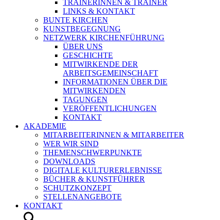
TRAINERINNEN & TRAINER
LINKS & KONTAKT
BUNTE KIRCHEN
KUNSTBEGEGNUNG
NETZWERK KIRCHENFÜHRUNG
ÜBER UNS
GESCHICHTE
MITWIRKENDE DER
ARBEITSGEMEINSCHAFT
INFORMATIONEN ÜBER DIE
MITWIRKENDEN
TAGUNGEN
VERÖFFENTLICHUNGEN
KONTAKT
AKADEMIE
MITARBEITERINNEN & MITARBEITER
WER WIR SIND
THEMENSCHWERPUNKTE
DOWNLOADS
DIGITALE KULTURERLEBNISSE
BÜCHER & KUNSTFÜHRER
SCHUTZKONZEPT
STELLENANGEBOTE
KONTAKT