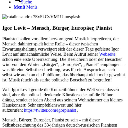
Suche
Menü
Menü
Igor Levit – Mensch, Bürger, Europäer, Pianist
Pianisten sollen vor allem hervorragend Musik interpretieren, der
Mensch dahinter spielt keine Rolle – dieser typischen
Erwartungshaltung verweigert sich der dieser Tage gefeierte Igor
Levit auf unnachahmliche Weise. Beim Aufruf seiner
Webseite
schon eine erste Überraschung: Die Besucherin oder der Besucher
wird von den Worten „Bürger“, „Europäer“, „Pianist“ empfangen –
was für eine Selbstbeschreibung, was für ein Anspruch an sich
selbst wie auch an ein Publikum, das überhaupt nicht mehr gewohnt
ist, Musik (auch) als starke politische Botschaft zu begreifen!
Weil Igor Levit gerade die Konzertbühnen der Welt verschlossen
sind, aber die politisch denkende Künstlerseele auf die Bühne
drängt, sendet er jeden Abend aus seinem Wohnzimmer ein kleines
Hauskonzert: Sehr empfehlenswert und hier
aufzurufen:
https://twitter.com/igorpianist
.
Mensch, Bürger, Europäer, Pianist zu sein – mit dieser
Selbstbezeichnung des 33-jährigen deutsch-russischen Pianisten