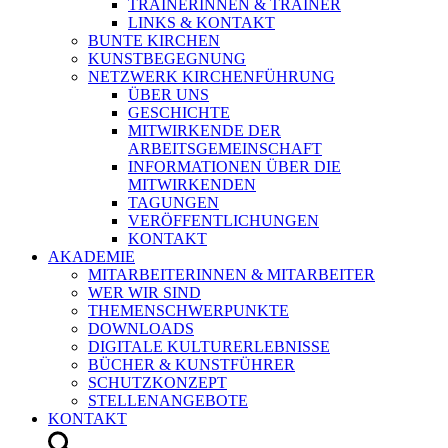
TRAINERINNEN & TRAINER
LINKS & KONTAKT
BUNTE KIRCHEN
KUNSTBEGEGNUNG
NETZWERK KIRCHENFÜHRUNG
ÜBER UNS
GESCHICHTE
MITWIRKENDE DER
ARBEITSGEMEINSCHAFT
INFORMATIONEN ÜBER DIE
MITWIRKENDEN
TAGUNGEN
VERÖFFENTLICHUNGEN
KONTAKT
AKADEMIE
MITARBEITERINNEN & MITARBEITER
WER WIR SIND
THEMENSCHWERPUNKTE
DOWNLOADS
DIGITALE KULTURERLEBNISSE
BÜCHER & KUNSTFÜHRER
SCHUTZKONZEPT
STELLENANGEBOTE
KONTAKT