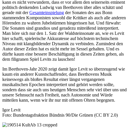
kann es nicht verwundern, dass er vor allem den seinerseits eminent
politisch denkenden Ludwig van Beethoven über alles schätzt und
gerade mit der
Gesamteinspielung
der Sonaten des aus Bonn
stammenden Komponisten sowohl die Kritiker als auch alle anderen
Hörenden zu wahren Jubelstürmen hingerissen hat. Und fürwahr:
Die Sonaten sind grandios und geradezu mitreißend interpretiert.
Man höre sich nur den 1. Satz der Waldsteinsonate an, wie es Levit
hier schafft, spielerische Akkuratesse auf höchstem technischem
Niveau mit klangbildender Dynamik zu verbinden. Zumindest den
Autor dieser Zeilen hat es nicht mehr im Sessel gehalten. Und es
dürfte kaum eine bessere Beschäftigung in diesen Zeiten geben, als
dem filigranen Spiel Levits zu lauschen!
Im Beethoven-Jahr 2020 zeigt damit Igor Levit so überzeugend wie
kaum ein anderer Kunstschaffender, dass Beethovens Musik
keineswegs als bloßes Resultat einer längst vergangenen
musikalischen Epochen interpretiert und gehört werden sollte,
sondern dass sie auch uns heutigen Menschen sehr viel über uns und
unsere Sehnsucht nach Freiheit, nach Autonomie und Würde
mitteilen kann, wenn wir ihr nur mit offenen Ohren begegnen.
Igor Levit
Foto: Bundestagsfraktion Bündnis 90/Die Grünen (CC BY 2.0)