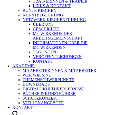
TRAINERINNEN & TRAINER
LINKS & KONTAKT
BUNTE KIRCHEN
KUNSTBEGEGNUNG
NETZWERK KIRCHENFÜHRUNG
ÜBER UNS
GESCHICHTE
MITWIRKENDE DER
ARBEITSGEMEINSCHAFT
INFORMATIONEN ÜBER DIE
MITWIRKENDEN
TAGUNGEN
VERÖFFENTLICHUNGEN
KONTAKT
AKADEMIE
MITARBEITERINNEN & MITARBEITER
WER WIR SIND
THEMENSCHWERPUNKTE
DOWNLOADS
DIGITALE KULTURERLEBNISSE
BÜCHER & KUNSTFÜHRER
SCHUTZKONZEPT
STELLENANGEBOTE
KONTAKT