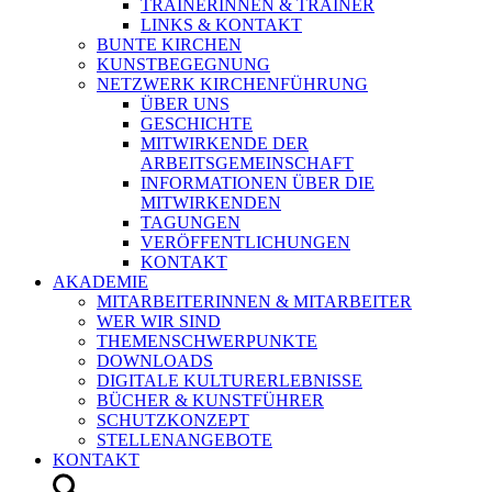
TRAINERINNEN & TRAINER
LINKS & KONTAKT
BUNTE KIRCHEN
KUNSTBEGEGNUNG
NETZWERK KIRCHENFÜHRUNG
ÜBER UNS
GESCHICHTE
MITWIRKENDE DER
ARBEITSGEMEINSCHAFT
INFORMATIONEN ÜBER DIE
MITWIRKENDEN
TAGUNGEN
VERÖFFENTLICHUNGEN
KONTAKT
AKADEMIE
MITARBEITERINNEN & MITARBEITER
WER WIR SIND
THEMENSCHWERPUNKTE
DOWNLOADS
DIGITALE KULTURERLEBNISSE
BÜCHER & KUNSTFÜHRER
SCHUTZKONZEPT
STELLENANGEBOTE
KONTAKT