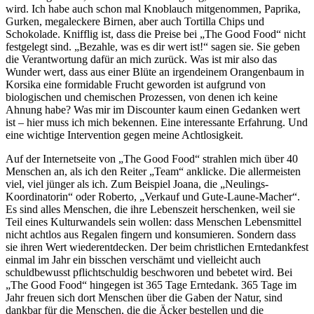
wird. Ich habe auch schon mal Knoblauch mitgenommen, Paprika,
Gurken, megaleckere Birnen, aber auch Tortilla Chips und
Schokolade. Knifflig ist, dass die Preise bei „The Good Food“ nicht
festgelegt sind. „Bezahle, was es dir wert ist!“ sagen sie. Sie geben
die Verantwortung dafür an mich zurück. Was ist mir also das
Wunder wert, dass aus einer Blüte an irgendeinem Orangenbaum in
Korsika eine formidable Frucht geworden ist aufgrund von
biologischen und chemischen Prozessen, von denen ich keine
Ahnung habe? Was mir im Discounter kaum einen Gedanken wert
ist – hier muss ich mich bekennen. Eine interessante Erfahrung. Und
eine wichtige Intervention gegen meine Achtlosigkeit.
Auf der Internetseite von „The Good Food“ strahlen mich über 40
Menschen an, als ich den Reiter „Team“ anklicke. Die allermeisten
viel, viel jünger als ich. Zum Beispiel Joana, die „Neulings-
Koordinatorin“ oder Roberto, „Verkauf und Gute-Laune-Macher“.
Es sind alles Menschen, die ihre Lebenszeit herschenken, weil sie
Teil eines Kulturwandels sein wollen: dass Menschen Lebensmittel
nicht achtlos aus Regalen fingern und konsumieren. Sondern dass
sie ihren Wert wiederentdecken. Der beim christlichen Erntedankfest
einmal im Jahr ein bisschen verschämt und vielleicht auch
schuldbewusst pflichtschuldig beschworen und bebetet wird. Bei
„The Good Food“ hingegen ist 365 Tage Erntedank. 365 Tage im
Jahr freuen sich dort Menschen über die Gaben der Natur, sind
dankbar für die Menschen, die die Äcker bestellen und die