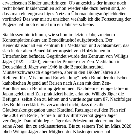
erwachsenen Kinder unterbringen. Ob angesichts der immer noch
recht hohen Inzidenzzahlen schon wieder alle dazu bereit sind, so
dass man ein engmaschiges Netz an Übernachtungsmöglichkeiten
vorfindet? Das war mir zu unsicher, weshalb ich die Fortsetzung der
Pilgerschaft noch einmal um ein Jahr verschiebe.
Stattdessen bin ich nun, wie schon im letzten Jahr, zu einem
Kontemplationskurs am Benediktushof aufgebrochen. Der
Benediktushof ist ein Zentrum für Meditation und Achtsamkeit, das
sich in der alten Benediktinerpropstei von Holzkirchen in
Unterfranken befindet. Gegründet wurde das Zentrum von Willigis
Jäger (1925 – 2020), einem der Pioniere der Zen-Meditation in
Deutschland. Jäger war 1946 in die Benediktinerabtei
Münsterschwarzach eingetreten, aber in den 1960er Jahren als
Referent für „Mission und Entwicklung“ beim Bund der deutschen
katholischen Jugend auf Reisen nach Asien mit dem Zen-
Buddhismus in Berührung gekommen. Nachdem er einige Jahre in
Japan gelebt und Zen praktiziert hatte, erlangte Willigis Jäger die
Befugnis, selbst Zen zu lehren und wurde sogar zum 87. Nachfolger
des Buddha erklärt. Es verwundert nicht, dass dies die
Glaubenskongregation unter Kardinal Ratzinger auf den Plan rief,
die 2001 ein Rede-, Schreib- und Auftrittsverbot gegen Jäger
verhängte. Daraufhin legte Jäger das Priesteramt nieder und bat
seine Abtei, ihn zu exklausurieren. Bis zu seinem Tod im März 2020
blieb Willigis Jäger aber Mitglied der Klostergemeinschaft