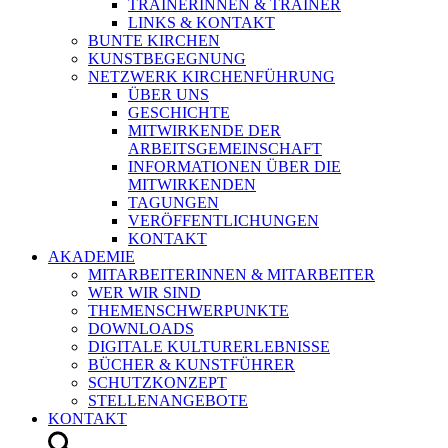
TRAINERINNEN & TRAINER
LINKS & KONTAKT
BUNTE KIRCHEN
KUNSTBEGEGNUNG
NETZWERK KIRCHENFÜHRUNG
ÜBER UNS
GESCHICHTE
MITWIRKENDE DER
ARBEITSGEMEINSCHAFT
INFORMATIONEN ÜBER DIE
MITWIRKENDEN
TAGUNGEN
VERÖFFENTLICHUNGEN
KONTAKT
AKADEMIE
MITARBEITERINNEN & MITARBEITER
WER WIR SIND
THEMENSCHWERPUNKTE
DOWNLOADS
DIGITALE KULTURERLEBNISSE
BÜCHER & KUNSTFÜHRER
SCHUTZKONZEPT
STELLENANGEBOTE
KONTAKT