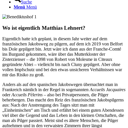
Suche
Menü
Menü
Wo ist eigentlich Matthias Lehnert?
Eigentlich hatte ich geplant, in diesem Jahr weiter auf dem
französischen Jakobsweg zu pilgern, auf dem ich 2019 von Belfort
bis Dole gepilgert bin. Jetzt wäre ich dann aus der Franche-Comté
ins Burgund gekommen, wäre über das Mutterkloster der
Zisterzienser – die 1098 von Robert von Molesme in Citeaux
gegründete Abtei – vielleicht bis nach Cluny gepilgert. Aber ohne
vollen Impfschutz und bei den etwas unsicheren Verhältnissen war
mir das Risiko zu groß.
Anders als auf den spanischen Jakobswegen übernachtet man in
Frankreich nämlich in der Regel in sogenannten
Accueils Jacquaires
oder
Accueils Pèlerins
– also bei Privatpersonen, die Pilger
beherbergen. Das macht den Reiz des französischen Jakobspilgerns
aus: Nach der Anstrengung des Tages sitzt man mit
„Einheimischen“ am Tisch und erfährt bei einem guten Abendessen
viel über die Gegend und das Leben in den kleinen Ortschaften, die
man als Pilger passiert. Meist sind es ältere Menschen, die Pilger
aufnehmen und in den verwaisten Zimmern ihrer längst