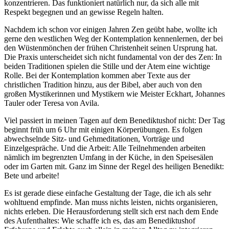
konzentrieren. Das funktioniert natürlich nur, da sich alle mit
Respekt begegnen und an gewisse Regeln halten.
Nachdem ich schon vor einigen Jahren Zen geübt habe, wollte ich
gerne den westlichen Weg der Kontemplation kennenlernen, der bei
den Wüstenmönchen der frühen Christenheit seinen Ursprung hat.
Die Praxis unterscheidet sich nicht fundamental von der des Zen: In
beiden Traditionen spielen die Stille und der Atem eine wichtige
Rolle. Bei der Kontemplation kommen aber Texte aus der
christlichen Tradition hinzu, aus der Bibel, aber auch von den
großen Mystikerinnen und Mystikern wie Meister Eckhart, Johannes
Tauler oder Teresa von Avila.
Viel passiert in meinen Tagen auf dem Benediktushof nicht: Der Tag
beginnt früh um 6 Uhr mit einigen Körperübungen. Es folgen
abwechselnde Sitz- und Gehmeditationen, Vorträge und
Einzelgespräche. Und die Arbeit: Alle Teilnehmenden arbeiten
nämlich im begrenzten Umfang in der Küche, in den Speisesälen
oder im Garten mit. Ganz im Sinne der Regel des heiligen Benedikt:
Bete und arbeite!
Es ist gerade diese einfache Gestaltung der Tage, die ich als sehr
wohltuend empfinde. Man muss nichts leisten, nichts organisieren,
nichts erleben. Die Herausforderung stellt sich erst nach dem Ende
des Aufenthaltes: Wie schaffe ich es, das am Benediktushof