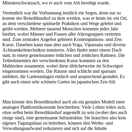
Münsterschwarzach, wo er auch vom Abt beerdigt wurde.
Vermutlich war die Verbannung letztlich ein Segen, denn nur so
konnte der Benediktushof zu dem werden, was er heute ist: ein Ort,
an dem verschiedene spirituelle Praktiken und Wege gelehrt und
geübt werden. Mehrere tausend Menschen kommen jedes Jahr
hierher, wobei Männer und Frauen aller Altersgruppen vertreten
sind. Zum zentralen Angebot gehören Kontemplations- und Zen-
Kurse. Daneben kann man aber auch Yoga, Vipassana und diverse
Achtsamkeitstechniken trainieren. Alles findet unter einem Dach
statt, in einem gemeinsamen örtlichen und zeitlichen Rahmen. Die
Teilnehmenden der verschiedenen Kurse kommen zu den
Mahlzeiten zusammen, wobei diese üblicherweise im Schweigen
eingenommen werden. Die Räume sind schlicht und sparsam
möbliert, die Gartenanlagen einfach und ansprechend gestaltet. Es
gibt auch einen sehr schönen Garten im japanischen Zen-Stil.
Man könnte den Benediktushof auch als ein geniales Modell einer
analogen Plattformökonomie beschreiben: Viele Lehrer teilen sich,
ohne selbst beim Benediktushof angestellt zu sein (wobei dies auch
einige sind), eine gemeinsame Infrastruktur. Sie brauchen also kein
eigenes Tagungshaus zu betreiben, können den Werbe- und
Verwaltungsaufwand reduzieren und sich auf die Inhalte