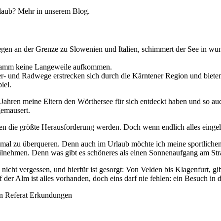
egen an der Grenze zu Slowenien und Italien, schimmert der See in w
ogramm keine Langeweile aufkommen.
er- und Radwege erstrecken sich durch die Kärntener Region und biet
iel.
ahren meine Eltern den Wörthersee für sich entdeckt haben und so auch
gemausert.
en die größte Herausforderung werden. Doch wenn endlich alles eingela
l zu überqueren. Denn auch im Urlaub möchte ich meine sportlichen A
ilnehmen. Denn was gibt es schöneres als einen Sonnenaufgang am Str
 nicht vergessen, und hierfür ist gesorgt: Von Velden bis Klagenfurt, g
der Alm ist alles vorhanden, doch eins darf nie fehlen: ein Besuch in d
rin Referat Erkundungen