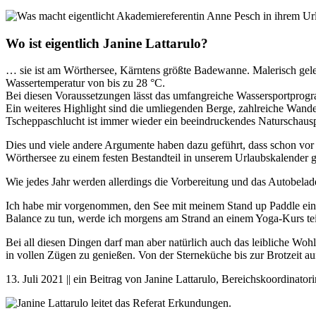
Wo ist eigentlich Janine Lattarulo?
… sie ist am Wörthersee, Kärntens größte Badewanne. Malerisch gel
Wassertemperatur von bis zu 28 °C.
Bei diesen Voraussetzungen lässt das umfangreiche Wassersportpr
Ein weiteres Highlight sind die umliegenden Berge, zahlreiche Wand
Tscheppaschlucht ist immer wieder ein beeindruckendes Naturschausp
Dies und viele andere Argumente haben dazu geführt, dass schon vor J
Wörthersee zu einem festen Bestandteil in unserem Urlaubskalender 
Wie jedes Jahr werden allerdings die Vorbereitung und das Autobelad
Ich habe mir vorgenommen, den See mit meinem Stand up Paddle einma
Balance zu tun, werde ich morgens am Strand an einem Yoga-Kurs te
Bei all diesen Dingen darf man aber natürlich auch das leibliche Wohl
in vollen Zügen zu genießen. Von der Sterneküche bis zur Brotzeit auf 
13. Juli 2021 || ein Beitrag von Janine Lattarulo, Bereichskoordinato