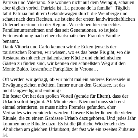
Patrizia und Valeriano. Sie wohnen nicht auf dem Weingut, schauen
aber täglich vorbei. Patrizia ist „La patrona de la familia“. Täglich
fährt Patrizia mit ihrem Geländewagen durch die Weinberge und
schaut nach dem Rechten, sie ist eine der ersten landwirtschaftlichen
Unternehmerinnen in der Region. Wir erleben hier ein echtes
Familienunternehmen und das seit Generationen, so ist jede
Ferienwohnung nach einer charismatischen Frau der Familie
benannt.
Dank Vittoria und Carlo kennen wir die Ecken jenseits der
touristischen Routen, wir wissen, wo es das beste Eis gibt, wo die
Restaurants mit echter italienischer Küche und einheimischen
Gästen zu finden sind, wir kennen den schnellsten Weg auf den
Monte Baldo, kostenfreie Parkplätze in Verona…
Oft werden wir gefragt, ob wir nicht mal ein anderes Reiseziele in
Erwägung ziehen möchten. Immer nur an den Gardasee, ist das
nicht langweilig und eintönig?
Ein fester Ort hat den großen Vorteil (gerade für Eltern), dass der
Urlaub sofort beginnt. Ab Minute eins. Niemand muss sich erst
einmal orientieren, es muss nichts Fremdes gefunden, eher
Vertrautes wiederentdeckt werden. Unsere Kinder lieben die vielen
Rituale, die zu einem Gardasee-Urlaub dazugehören. Und jedes Jahr
kommen neue Rituale dazu. Es ist die jährliche Wiederkehr des
Ähnlichen am gleichen Urlaubsort, der fast wie ein zweites Zuhause
ist.