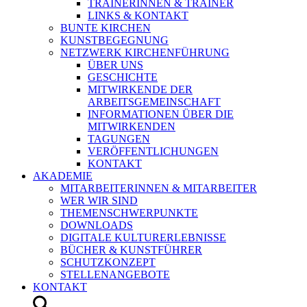
TRAINERINNEN & TRAINER
LINKS & KONTAKT
BUNTE KIRCHEN
KUNSTBEGEGNUNG
NETZWERK KIRCHENFÜHRUNG
ÜBER UNS
GESCHICHTE
MITWIRKENDE DER
ARBEITSGEMEINSCHAFT
INFORMATIONEN ÜBER DIE
MITWIRKENDEN
TAGUNGEN
VERÖFFENTLICHUNGEN
KONTAKT
AKADEMIE
MITARBEITERINNEN & MITARBEITER
WER WIR SIND
THEMENSCHWERPUNKTE
DOWNLOADS
DIGITALE KULTURERLEBNISSE
BÜCHER & KUNSTFÜHRER
SCHUTZKONZEPT
STELLENANGEBOTE
KONTAKT