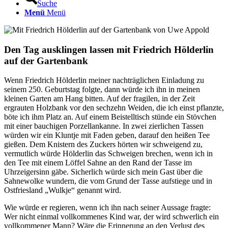
Suche
Menü
Menü
Den Tag ausklingen lassen mit Friedrich Hölderlin
auf der Gartenbank
Wenn Friedrich Hölderlin meiner nachträglichen Einladung zu
seinem 250. Geburtstag folgte, dann würde ich ihn in meinen
kleinen Garten am Hang bitten. Auf der fragilen, in der Zeit
ergrauten Holzbank vor den sechzehn Weiden, die ich einst pflanzte,
böte ich ihm Platz an. Auf einem Beistelltisch stünde ein Stövchen
mit einer bauchigen Porzellankanne. In zwei zierlichen Tassen
würden wir ein Kluntje mit Faden geben, darauf den heißen Tee
gießen. Dem Knistern des Zuckers hörten wir schweigend zu,
vermutlich würde Hölderlin das Schweigen brechen, wenn ich in
den Tee mit einem Löffel Sahne an den Rand der Tasse im
Uhrzeigersinn gäbe. Sicherlich würde sich mein Gast über die
Sahnewolke wundern, die vom Grund der Tasse aufstiege und in
Ostfriesland „Wulkje“ genannt wird.
Wie würde er regieren, wenn ich ihn nach seiner Aussage fragte:
Wer nicht einmal vollkommenes Kind war, der wird schwerlich ein
vollkommener Mann? Wäre die Erinnerung an den Verlust des