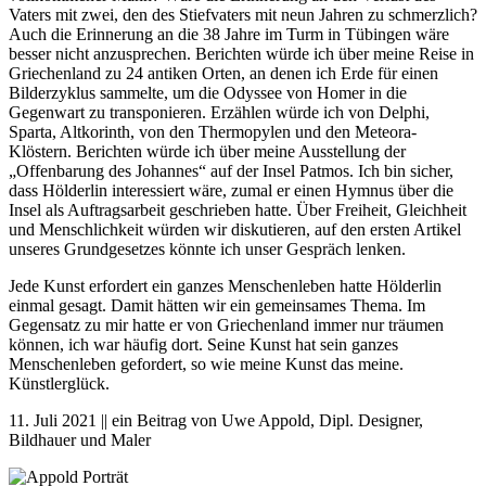
Vaters mit zwei, den des Stiefvaters mit neun Jahren zu schmerzlich?
Auch die Erinnerung an die 38 Jahre im Turm in Tübingen wäre
besser nicht anzusprechen. Berichten würde ich über meine Reise in
Griechenland zu 24 antiken Orten, an denen ich Erde für einen
Bilderzyklus sammelte, um die Odyssee von Homer in die
Gegenwart zu transponieren. Erzählen würde ich von Delphi,
Sparta, Altkorinth, von den Thermopylen und den Meteora-
Klöstern. Berichten würde ich über meine Ausstellung der
„Offenbarung des Johannes“ auf der Insel Patmos. Ich bin sicher,
dass Hölderlin interessiert wäre, zumal er einen Hymnus über die
Insel als Auftragsarbeit geschrieben hatte. Über Freiheit, Gleichheit
und Menschlichkeit würden wir diskutieren, auf den ersten Artikel
unseres Grundgesetzes könnte ich unser Gespräch lenken.
Jede Kunst erfordert ein ganzes Menschenleben hatte Hölderlin
einmal gesagt. Damit hätten wir ein gemeinsames Thema. Im
Gegensatz zu mir hatte er von Griechenland immer nur träumen
können, ich war häufig dort. Seine Kunst hat sein ganzes
Menschenleben gefordert, so wie meine Kunst das meine.
Künstlerglück.
11. Juli 2021 || ein Beitrag von Uwe Appold, Dipl. Designer,
Bildhauer und Maler