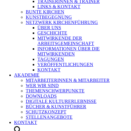
TRAINERINNEN & TRAINER
LINKS & KONTAKT
BUNTE KIRCHEN
KUNSTBEGEGNUNG
NETZWERK KIRCHENFÜHRUNG
ÜBER UNS
GESCHICHTE
MITWIRKENDE DER
ARBEITSGEMEINSCHAFT
INFORMATIONEN ÜBER DIE
MITWIRKENDEN
TAGUNGEN
VERÖFFENTLICHUNGEN
KONTAKT
AKADEMIE
MITARBEITERINNEN & MITARBEITER
WER WIR SIND
THEMENSCHWERPUNKTE
DOWNLOADS
DIGITALE KULTURERLEBNISSE
BÜCHER & KUNSTFÜHRER
SCHUTZKONZEPT
STELLENANGEBOTE
KONTAKT