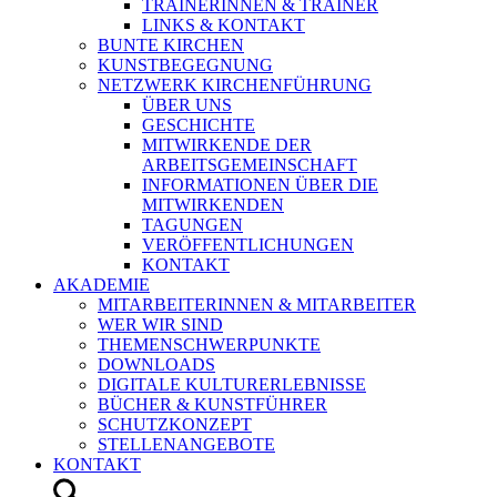
TRAINERINNEN & TRAINER
LINKS & KONTAKT
BUNTE KIRCHEN
KUNSTBEGEGNUNG
NETZWERK KIRCHENFÜHRUNG
ÜBER UNS
GESCHICHTE
MITWIRKENDE DER
ARBEITSGEMEINSCHAFT
INFORMATIONEN ÜBER DIE
MITWIRKENDEN
TAGUNGEN
VERÖFFENTLICHUNGEN
KONTAKT
AKADEMIE
MITARBEITERINNEN & MITARBEITER
WER WIR SIND
THEMENSCHWERPUNKTE
DOWNLOADS
DIGITALE KULTURERLEBNISSE
BÜCHER & KUNSTFÜHRER
SCHUTZKONZEPT
STELLENANGEBOTE
KONTAKT