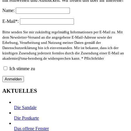
mit Hinweisen und Ausblicken. Wir freuen uns über Ihr Interesse!
Name:
E-Mail*:
Bitte senden Sie mir zukünftig regelmäßig Informationen per E-Mail zu. Mit
dem Newsletter-Versand an die angegebene E-Mail-Adresse sowie der
Erhebung, Verarbeitung und Nutzung meiner Daten gemäß der
Datenschutzerklärung bin ich einverstanden. Mir ist bekannt, dass ich der
künftigen Zusendung jederzeit formlos durch die Zusendung einer E-Mail an
akademie@tma-bensberg.de
widersprechen kann. * Pflichtfelder
Ich stimme zu
AKTUELLES
Die Sandale
Die Postkarte
Das offene Fenster