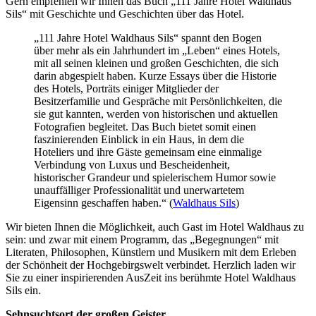
Gern empfehlen wir Ihnen das Buch „111 Jahre Hotel Waldhaus
Sils“ mit Geschichte und Geschichten über das Hotel.
„111 Jahre Hotel Waldhaus Sils“ spannt den Bogen
über mehr als ein Jahrhundert im „Leben“ eines Hotels,
mit all seinen kleinen und großen Geschichten, die sich
darin abgespielt haben. Kurze Essays über die Historie
des Hotels, Porträts einiger Mitglieder der
Besitzerfamilie und Gespräche mit Persönlichkeiten, die
sie gut kannten, werden von historischen und aktuellen
Fotografien begleitet. Das Buch bietet somit einen
faszinierenden Einblick in ein Haus, in dem die
Hoteliers und ihre Gäste gemeinsam eine einmalige
Verbindung von Luxus und Bescheidenheit,
historischer Grandeur und spielerischem Humor sowie
unauffälliger Professionalität und unerwartetem
Eigensinn geschaffen haben.“ (
Waldhaus Sils
)
Wir bieten Ihnen die Möglichkeit, auch Gast im Hotel Waldhaus zu
sein: und zwar mit einem Programm, das „Begegnungen“ mit
Literaten, Philosophen, Künstlern und Musikern mit dem Erleben
der Schönheit der Hochgebirgswelt verbindet. Herzlich laden wir
Sie zu einer inspirierenden AusZeit ins berühmte Hotel Waldhaus
Sils ein.
Sehnsuchtsort der großen Geister