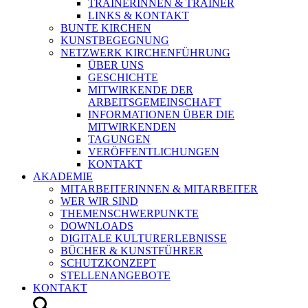
TRAINERINNEN & TRAINER
LINKS & KONTAKT
BUNTE KIRCHEN
KUNSTBEGEGNUNG
NETZWERK KIRCHENFÜHRUNG
ÜBER UNS
GESCHICHTE
MITWIRKENDE DER
ARBEITSGEMEINSCHAFT
INFORMATIONEN ÜBER DIE
MITWIRKENDEN
TAGUNGEN
VERÖFFENTLICHUNGEN
KONTAKT
AKADEMIE
MITARBEITERINNEN & MITARBEITER
WER WIR SIND
THEMENSCHWERPUNKTE
DOWNLOADS
DIGITALE KULTURERLEBNISSE
BÜCHER & KUNSTFÜHRER
SCHUTZKONZEPT
STELLENANGEBOTE
KONTAKT