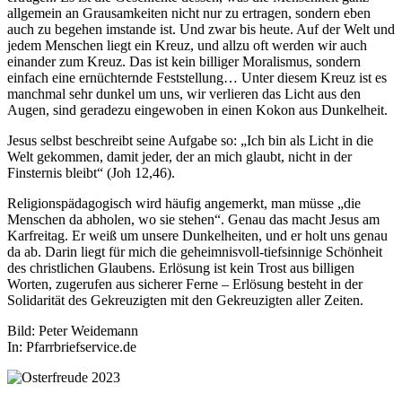
allgemein an Grausamkeiten nicht nur zu ertragen, sondern eben
auch zu begehen imstande ist. Und zwar bis heute. Auf der Welt und
jedem Menschen liegt ein Kreuz, und allzu oft werden wir auch
einander zum Kreuz. Das ist kein billiger Moralismus, sondern
einfach eine ernüchternde Feststellung… Unter diesem Kreuz ist es
manchmal sehr dunkel um uns, wir verlieren das Licht aus den
Augen, sind geradezu eingewoben in einen Kokon aus Dunkelheit.
Jesus selbst beschreibt seine Aufgabe so: „Ich bin als Licht in die
Welt gekommen, damit jeder, der an mich glaubt, nicht in der
Finsternis bleibt“ (Joh 12,46).
Religionspädagogisch wird häufig angemerkt, man müsse „die
Menschen da abholen, wo sie stehen“. Genau das macht Jesus am
Karfreitag. Er weiß um unsere Dunkelheiten, und er holt uns genau
da ab. Darin liegt für mich die geheimnisvoll-tiefsinnige Schönheit
des christlichen Glaubens. Erlösung ist kein Trost aus billigen
Worten, zugerufen aus sicherer Ferne – Erlösung besteht in der
Solidarität des Gekreuzigten mit den Gekreuzigten aller Zeiten.
Bild: Peter Weidemann
In: Pfarrbriefservice.de