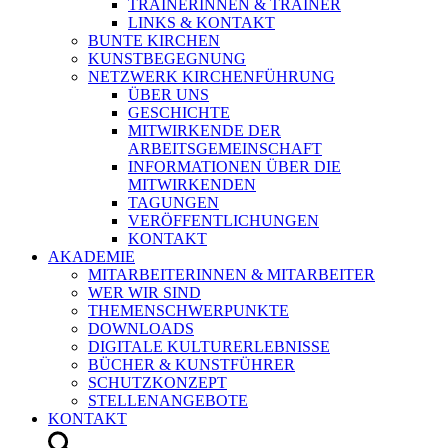
TRAINERINNEN & TRAINER
LINKS & KONTAKT
BUNTE KIRCHEN
KUNSTBEGEGNUNG
NETZWERK KIRCHENFÜHRUNG
ÜBER UNS
GESCHICHTE
MITWIRKENDE DER
ARBEITSGEMEINSCHAFT
INFORMATIONEN ÜBER DIE
MITWIRKENDEN
TAGUNGEN
VERÖFFENTLICHUNGEN
KONTAKT
AKADEMIE
MITARBEITERINNEN & MITARBEITER
WER WIR SIND
THEMENSCHWERPUNKTE
DOWNLOADS
DIGITALE KULTURERLEBNISSE
BÜCHER & KUNSTFÜHRER
SCHUTZKONZEPT
STELLENANGEBOTE
KONTAKT