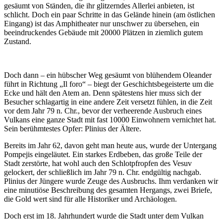
gesäumt von Ständen, die ihr glitzerndes Allerlei anbieten, ist
schlicht. Doch ein paar Schritte in das Gelände hinein (am östlichen
Eingang) ist das Amphitheater nur unschwer zu übersehen, ein
beeindruckendes Gebäude mit 20000 Plätzen in ziemlich gutem
Zustand.
Doch dann – ein hübscher Weg gesäumt von blühendem Oleander
führt in Richtung „Il foro“ – biegt der Geschichtsbegeisterte um die
Ecke und hält den Atem an. Denn spätestens hier muss sich der
Besucher schlagartig in eine andere Zeit versetzt fühlen, in die Zeit
vor dem Jahr 79 n. Chr., bevor der verheerende Ausbruch eines
Vulkans eine ganze Stadt mit fast 10000 Einwohnern vernichtet hat.
Sein berühmtestes Opfer: Plinius der Ältere.
Bereits im Jahr 62, davon geht man heute aus, wurde der Untergang
Pompejis eingeläutet. Ein starkes Erdbeben, das große Teile der
Stadt zerstörte, hat wohl auch den Schlotpfropfen des Vesuv
gelockert, der schließlich im Jahr 79 n. Chr. endgültig nachgab.
Plinius der Jüngere wurde Zeuge des Ausbruchs. Ihm verdanken wir
eine minutiöse Beschreibung des gesamten Hergangs, zwei Briefe,
die Gold wert sind für alle Historiker und Archäologen.
Doch erst im 18. Jahrhundert wurde die Stadt unter dem Vulkan