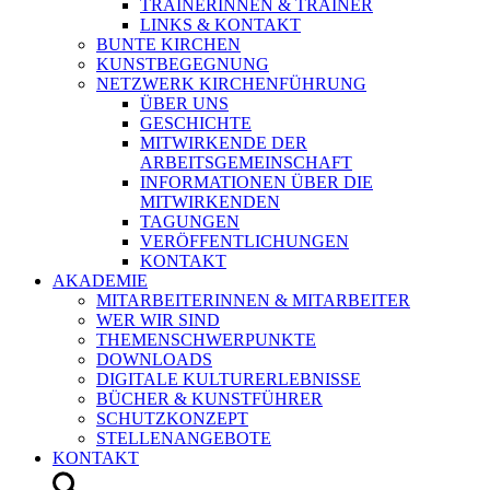
TRAINERINNEN & TRAINER
LINKS & KONTAKT
BUNTE KIRCHEN
KUNSTBEGEGNUNG
NETZWERK KIRCHENFÜHRUNG
ÜBER UNS
GESCHICHTE
MITWIRKENDE DER
ARBEITSGEMEINSCHAFT
INFORMATIONEN ÜBER DIE
MITWIRKENDEN
TAGUNGEN
VERÖFFENTLICHUNGEN
KONTAKT
AKADEMIE
MITARBEITERINNEN & MITARBEITER
WER WIR SIND
THEMENSCHWERPUNKTE
DOWNLOADS
DIGITALE KULTURERLEBNISSE
BÜCHER & KUNSTFÜHRER
SCHUTZKONZEPT
STELLENANGEBOTE
KONTAKT