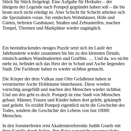
Stück für Stück freigelegt. Eine Aufgabe für Herkules – der
übrigens der Legende nach Pompeji gegründet haben soll – die bis
heute noch nicht erledigt ist. Aber Schicht für Schicht arbeiten sich
die Spezialisten voran. Sie entdecken Wohnhäuser, Höfe und
Gärten, befreien Gasthäuser, Straßen und Zebrastreifen, machen
Tempel, Thermen und Markplätze wieder zugänglich.
Ein beeindruckendes riesiges Puzzle setzt sich im Laufe der
Jahrhunderte wieder zusammen bis hin zu den kleinsten Details,
römisch-antiken Wandmalereien und Graffitis. … Und da, wo
nichts
mehr ist, befindet sich das Herz der in Schutt und Asche liegenden
Stadt. Die Fachleute haben es wieder sichtbar gemacht.
Die Körper der dem Vulkan zum Ofer Gefallenen haben in
versteinerter Asche Hohlräume hinterlassen. Diese werden
vorsichtig ausgefüllt und machen den Menschen wieder sichtbar.
Und um den geht es doch. Pompeji ist eine Stadt von Menschen
gebaut. Männer, Frauen und Kinder haben dort gelebt, gekämpft
und geliebt. So erzählt Pompeji eigentlich nicht die Geschichte des
Todes, sondern die Geschichte des Lebens von fast 10000
Menschen.
In den Sommerferien reist Akademiereferentin Judith Graefe mit
ihrer Familie durch Italien. Ihre Reise verspricht unvergessliche