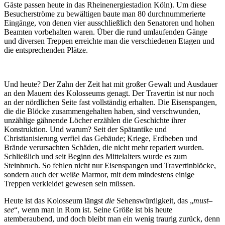
Gäste passen heute in das Rheinenergiestadion Köln). Um diese
Besucherströme zu bewältigen baute man 80 durchnummerierte
Eingänge, von denen vier ausschließlich den Senatoren und hohen
Beamten vorbehalten waren. Über die rund umlaufenden Gänge
und diversen Treppen erreichte man die verschiedenen Etagen und
die entsprechenden Plätze.
Und heute? Der Zahn der Zeit hat mit großer Gewalt und Ausdauer
an den Mauern des Kolosseums genagt. Der Travertin ist nur noch
an der nördlichen Seite fast vollständig erhalten. Die Eisenspangen,
die die Blöcke zusammengehalten haben, sind verschwunden,
unzählige gähnende Löcher erzählen die Geschichte ihrer
Konstruktion. Und warum? Seit der Spätantike und
Christianisierung verfiel das Gebäude; Kriege, Erdbeben und
Brände verursachten Schäden, die nicht mehr repariert wurden.
Schließlich und seit Beginn des Mittelalters wurde es zum
Steinbruch. So fehlen nicht nur Eisenspangen und Travertinblöcke,
sondern auch der weiße Marmor, mit dem mindestens einige
Treppen verkleidet gewesen sein müssen.
Heute ist das Kolosseum längst
die
Sehenswürdigkeit, das „
must
–
see
“, wenn man in Rom ist. Seine Größe ist bis heute
atemberaubend, und doch bleibt man ein wenig traurig zurück, denn