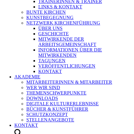
TRAINERINNEN & TRAINER
LINKS & KONTAKT
BUNTE KIRCHEN
KUNSTBEGEGNUNG
NETZWERK KIRCHENFÜHRUNG
ÜBER UNS
GESCHICHTE
MITWIRKENDE DER
ARBEITSGEMEINSCHAFT
INFORMATIONEN ÜBER DIE
MITWIRKENDEN
TAGUNGEN
VERÖFFENTLICHUNGEN
KONTAKT
AKADEMIE
MITARBEITERINNEN & MITARBEITER
WER WIR SIND
THEMENSCHWERPUNKTE
DOWNLOADS
DIGITALE KULTURERLEBNISSE
BÜCHER & KUNSTFÜHRER
SCHUTZKONZEPT
STELLENANGEBOTE
KONTAKT