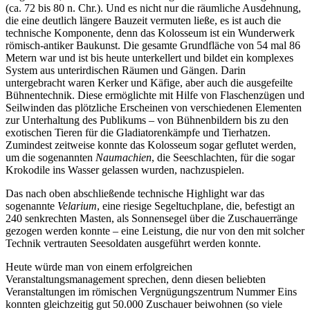
(ca. 72 bis 80 n. Chr.). Und es nicht nur die räumliche Ausdehnung,
die eine deutlich längere Bauzeit vermuten ließe, es ist auch die
technische Komponente, denn das Kolosseum ist ein Wunderwerk
römisch-antiker Baukunst. Die gesamte Grundfläche von 54 mal 86
Metern war und ist bis heute unterkellert und bildet ein komplexes
System aus unterirdischen Räumen und Gängen. Darin
untergebracht waren Kerker und Käfige, aber auch die ausgefeilte
Bühnentechnik. Diese ermöglichte mit Hilfe von Flaschenzügen und
Seilwinden das plötzliche Erscheinen von verschiedenen Elementen
zur Unterhaltung des Publikums – von Bühnenbildern bis zu den
exotischen Tieren für die Gladiatorenkämpfe und Tierhatzen.
Zumindest zeitweise konnte das Kolosseum sogar geflutet werden,
um die sogenannten
Naumachien
, die Seeschlachten, für die sogar
Krokodile ins Wasser gelassen wurden, nachzuspielen.
Das nach oben abschließende technische Highlight war das
sogenannte
Velarium
, eine riesige Segeltuchplane, die, befestigt an
240 senkrechten Masten, als Sonnensegel über die Zuschauerränge
gezogen werden konnte – eine Leistung, die nur von den mit solcher
Technik vertrauten Seesoldaten ausgeführt werden konnte.
Heute würde man von einem erfolgreichen
Veranstaltungsmanagement sprechen, denn diesen beliebten
Veranstaltungen im römischen Vergnügungszentrum Nummer Eins
konnten gleichzeitig gut 50.000 Zuschauer beiwohnen (so viele