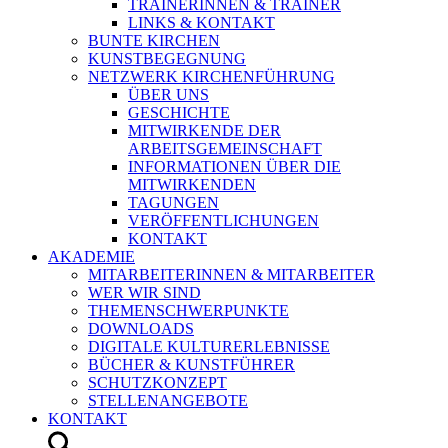
TRAINERINNEN & TRAINER
LINKS & KONTAKT
BUNTE KIRCHEN
KUNSTBEGEGNUNG
NETZWERK KIRCHENFÜHRUNG
ÜBER UNS
GESCHICHTE
MITWIRKENDE DER
ARBEITSGEMEINSCHAFT
INFORMATIONEN ÜBER DIE
MITWIRKENDEN
TAGUNGEN
VERÖFFENTLICHUNGEN
KONTAKT
AKADEMIE
MITARBEITERINNEN & MITARBEITER
WER WIR SIND
THEMENSCHWERPUNKTE
DOWNLOADS
DIGITALE KULTURERLEBNISSE
BÜCHER & KUNSTFÜHRER
SCHUTZKONZEPT
STELLENANGEBOTE
KONTAKT