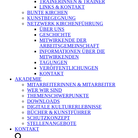
TRAINERINNEN & TRAINER
LINKS & KONTAKT
BUNTE KIRCHEN
KUNSTBEGEGNUNG
NETZWERK KIRCHENFÜHRUNG
ÜBER UNS
GESCHICHTE
MITWIRKENDE DER
ARBEITSGEMEINSCHAFT
INFORMATIONEN ÜBER DIE
MITWIRKENDEN
TAGUNGEN
VERÖFFENTLICHUNGEN
KONTAKT
AKADEMIE
MITARBEITERINNEN & MITARBEITER
WER WIR SIND
THEMENSCHWERPUNKTE
DOWNLOADS
DIGITALE KULTURERLEBNISSE
BÜCHER & KUNSTFÜHRER
SCHUTZKONZEPT
STELLENANGEBOTE
KONTAKT