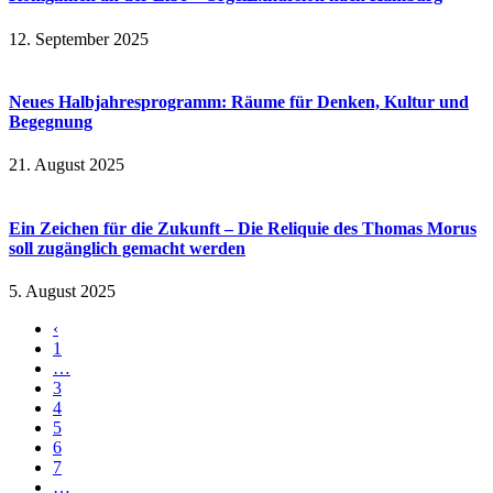
12. September 2025
Neues Halbjahresprogramm: Räume für Denken, Kultur und
Begegnung
21. August 2025
Ein Zeichen für die Zukunft – Die Reliquie des Thomas Morus
soll zugänglich gemacht werden
5. August 2025
‹
1
…
3
4
5
6
7
…