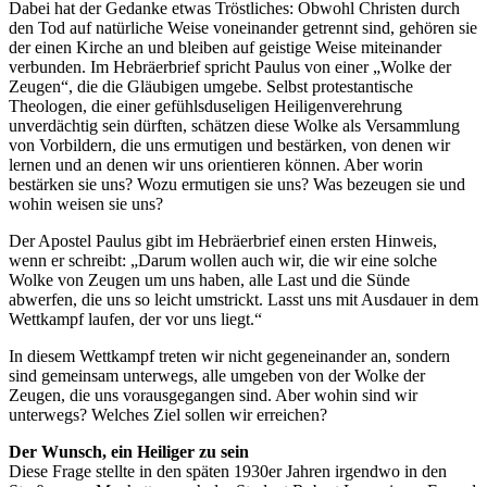
Dabei hat der Gedanke etwas Tröstliches: Obwohl Christen durch
den Tod auf natürliche Weise voneinander getrennt sind, gehören sie
der einen Kirche an und bleiben auf geistige Weise miteinander
verbunden. Im Hebräerbrief spricht Paulus von einer „Wolke der
Zeugen“, die die Gläubigen umgebe. Selbst protestantische
Theologen, die einer gefühlsduseligen Heiligenverehrung
unverdächtig sein dürften, schätzen diese Wolke als Versammlung
von Vorbildern, die uns ermutigen und bestärken, von denen wir
lernen und an denen wir uns orientieren können. Aber worin
bestärken sie uns? Wozu ermutigen sie uns? Was bezeugen sie und
wohin weisen sie uns?
Der Apostel Paulus gibt im Hebräerbrief einen ersten Hinweis,
wenn er schreibt: „Darum wollen auch wir, die wir eine solche
Wolke von Zeugen um uns haben, alle Last und die Sünde
abwerfen, die uns so leicht umstrickt. Lasst uns mit Ausdauer in dem
Wettkampf laufen, der vor uns liegt.“
In diesem Wettkampf treten wir nicht gegeneinander an, sondern
sind gemeinsam unterwegs, alle umgeben von der Wolke der
Zeugen, die uns vorausgegangen sind. Aber wohin sind wir
unterwegs? Welches Ziel sollen wir erreichen?
Der Wunsch, ein Heiliger zu sein
Diese Frage stellte in den späten 1930er Jahren irgendwo in den