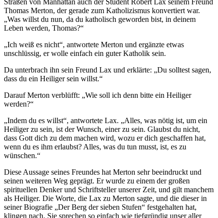
Straßen von Manhattan auch der Student Robert Lax seinem Freund
Thomas Merton, der gerade zum Katholizismus konvertiert war.
„Was willst du nun, da du katholisch geworden bist, in deinem
Leben werden, Thomas?“
„Ich weiß es nicht“, antwortete Merton und ergänzte etwas
unschlüssig, er wolle einfach ein guter Katholik sein.
Da unterbrach ihn sein Freund Lax und erklärte: „Du solltest sagen,
dass du ein Heiliger sein willst.“
Darauf Merton verblüfft: „Wie soll ich denn bitte ein Heiliger
werden?“
„Indem du es willst“, antwortete Lax. „Alles, was nötig ist, um ein
Heiliger zu sein, ist der Wunsch, einer zu sein. Glaubst du nicht,
dass Gott dich zu dem machen wird, wozu er dich geschaffen hat,
wenn du es ihm erlaubst? Alles, was du tun musst, ist, es zu
wünschen.“
Diese Aussage seines Freundes hat Merton sehr beeindruckt und
seinen weiteren Weg geprägt. Er wurde zu einem der großen
spirituellen Denker und Schriftsteller unserer Zeit, und gilt manchem
als Heiliger. Die Worte, die Lax zu Merton sagte, und die dieser in
seiner Biografie „Der Berg der sieben Stufen“ festgehalten hat,
klingen nach. Sie sprechen so einfach wie tiefgründig unser aller