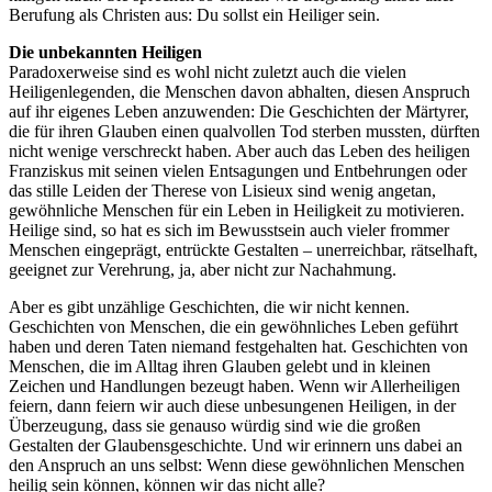
Berufung als Christen aus: Du sollst ein Heiliger sein.
Die unbekannten Heiligen
Paradoxerweise sind es wohl nicht zuletzt auch die vielen
Heiligenlegenden, die Menschen davon abhalten, diesen Anspruch
auf ihr eigenes Leben anzuwenden: Die Geschichten der Märtyrer,
die für ihren Glauben einen qualvollen Tod sterben mussten, dürften
nicht wenige verschreckt haben. Aber auch das Leben des heiligen
Franziskus mit seinen vielen Entsagungen und Entbehrungen oder
das stille Leiden der Therese von Lisieux sind wenig angetan,
gewöhnliche Menschen für ein Leben in Heiligkeit zu motivieren.
Heilige sind, so hat es sich im Bewusstsein auch vieler frommer
Menschen eingeprägt, entrückte Gestalten – unerreichbar, rätselhaft,
geeignet zur Verehrung, ja, aber nicht zur Nachahmung.
Aber es gibt unzählige Geschichten, die wir nicht kennen.
Geschichten von Menschen, die ein gewöhnliches Leben geführt
haben und deren Taten niemand festgehalten hat. Geschichten von
Menschen, die im Alltag ihren Glauben gelebt und in kleinen
Zeichen und Handlungen bezeugt haben. Wenn wir Allerheiligen
feiern, dann feiern wir auch diese unbesungenen Heiligen, in der
Überzeugung, dass sie genauso würdig sind wie die großen
Gestalten der Glaubensgeschichte. Und wir erinnern uns dabei an
den Anspruch an uns selbst: Wenn diese gewöhnlichen Menschen
heilig sein können, können wir das nicht alle?