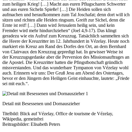
zum heiligen Krieg! […] Macht aus euren Pflugscharen Schwerter
und aus euren Sicheln Spieße! […] Die Heiden sollen sich
aufmachen und heraufkommen zum Tal Joschafat; denn dort will ich
sitzen und richten alle Heiden ringsum. Greift zur Sichel, denn die
Ernte ist reif! […] Dann wird Jerusalem heilig sein, und kein
Fremder wird mehr hindurchziehen“ (Joel 4,9-17). Das klingt
geradezu wie ein Aufruf zum Kreuzzug. Tatsächlich sammelten sich
die Heere der Kreuzritter im 12. Jahrhundert in Vézelay. Heute noch
markiert ein Kreuz am Rand des Dorfes den Ort, an dem Bernhard
von Clairvaux den Kreuzzug gepredigt hat. In gewisser Weise ist
der Kreuzzugsgedanke aber die Perversion des Missionsauftrages an
die Apostel. Die Kreuzritter hatten die Pfingstbotschaft gründlich
missverstanden. Und das wunderbare Tympanon von Vézelay wohl
auch. Erinnern wir uns: Der Gruß Jesu am Abend des Ostertages,
bevor er den Jüngern den Heiligen Geist einhauchte, lautete: „Friede
sei mit euch.“.
Detail mit Besessenen und Dornauszieher
Titelbild: Blick auf Vézelay, Office de tourisme de Vézelay,
Wikipedia, gemeinfrei
Beitragsbilder: Elisabeth Peters