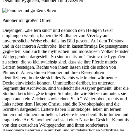
Detail mit Pygmäen, Panotiern und Assyrern
Panotier mit großen Ohren
Diejenigen, „die fern sind“ und dennoch den Heiligen Geist
empfangen werden, haben die Bildhauer von Vézelay auf
unvergessliche Weise ebenfalls ins Bild gesetzt. Auf dem Türsturz
und in der inneren Archivolte, hier in kastenförmige Bogensegmente
gegliedert, sind auch die mythischen und monströsen Völker fernster
Weltgegenden dargestellt. So sind rechts am Türsturz die Pygmäen
zu sehen, die so kleinwüchsig sind, dass sie ihre Pferde mittels
Leitern besteigen. Rechts von ihnen lassen sich die schon von
Plinius d. Ä. erwähnten Panotier mit ihren Riesenohren
identifizieren, in die sie sich des Nachts wie in eine wärmende
Decke einwickeln können. Unmittelbar darüber, im untersten
Segment der Archivolte, sind vielleicht die Assyrer gemeint, über die
Strabon berichtet: „Sie tragen Schuhe, die wie Stelzen anmuten, sie
tragen auch ein Zeichen sowie einen Stab.“ Weiter oben, rechts und
links neben dem Haupte Christi, sind die Kynokephaloi und die
Scirithen dargestellt. Erstere haben Hundeköpfe, leben im fernen
Indien und können nur bellen, Letztere leben ebenfalls in Indien und
tragen eine Art Schweinerüssel statt einer Nase im Gesicht. Kenntnis
von den exotischen Weltgegenden und ihren sonderbaren
Bewohnern lieferten die antiken und mittelalterlichen Schriftsteller.