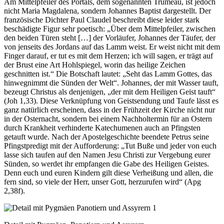
Am Mittelpfeiler des Portals, dem sogenannten Trumeau, ist jedoch
nicht Maria Magdalena, sondern Johannes Baptist dargestellt. Der
französische Dichter Paul Claudel beschreibt diese leider stark
beschädigte Figur sehr poetisch: „Über dem Mittelpfeiler, zwischen
den beiden Türen steht […] der Vorläufer, Johannes der Täufer, der
von jenseits des Jordans auf das Lamm weist. Er weist nicht mit dem
Finger darauf, er tut es mit dem Herzen; ich will sagen, er trägt auf
der Brust eine Art Hohlspiegel, worin das heilige Zeichen
geschnitten ist.“ Die Botschaft lautet: „Seht das Lamm Gottes, das
hinwegnimmt die Sünden der Welt“. Johannes, der mit Wasser tauft,
bezeugt Christus als denjenigen, „der mit dem Heiligen Geist tauft“
(Joh 1,33). Diese Verknüpfung von Geistsendung und Taufe lässt es
ganz natürlich erscheinen, dass in der Frühzeit der Kirche nicht nur
in der Osternacht, sondern bei einem Nachholtermin für an Ostern
durch Krankheit verhinderte Katechumenen auch an Pfingsten
getauft wurde. Nach der Apostelgeschichte beendete Petrus seine
Pfingstpredigt mit der Aufforderung: „Tut Buße und jeder von euch
lasse sich taufen auf den Namen Jesu Christi zur Vergebung eurer
Sünden, so werdet ihr empfangen die Gabe des Heiligen Geistes.
Denn euch und euren Kindern gilt diese Verheißung und allen, die
fern sind, so viele der Herr, unser Gott, herzurufen wird“ (Apg
2,38f).