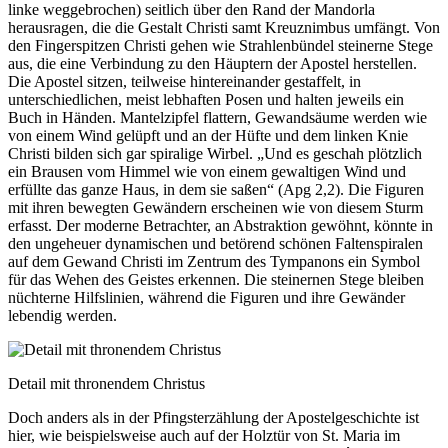
linke weggebrochen) seitlich über den Rand der Mandorla
herausragen, die die Gestalt Christi samt Kreuznimbus umfängt. Von
den Fingerspitzen Christi gehen wie Strahlenbündel steinerne Stege
aus, die eine Verbindung zu den Häuptern der Apostel herstellen.
Die Apostel sitzen, teilweise hintereinander gestaffelt, in
unterschiedlichen, meist lebhaften Posen und halten jeweils ein
Buch in Händen. Mantelzipfel flattern, Gewandsäume werden wie
von einem Wind gelüpft und an der Hüfte und dem linken Knie
Christi bilden sich gar spiralige Wirbel. „Und es geschah plötzlich
ein Brausen vom Himmel wie von einem gewaltigen Wind und
erfüllte das ganze Haus, in dem sie saßen“ (Apg 2,2). Die Figuren
mit ihren bewegten Gewändern erscheinen wie von diesem Sturm
erfasst. Der moderne Betrachter, an Abstraktion gewöhnt, könnte in
den ungeheuer dynamischen und betörend schönen Faltenspiralen
auf dem Gewand Christi im Zentrum des Tympanons ein Symbol
für das Wehen des Geistes erkennen. Die steinernen Stege bleiben
nüchterne Hilfslinien, während die Figuren und ihre Gewänder
lebendig werden.
Detail mit thronendem Christus
Doch anders als in der Pfingsterzählung der Apostelgeschichte ist
hier, wie beispielsweise auch auf der Holztür von St. Maria im