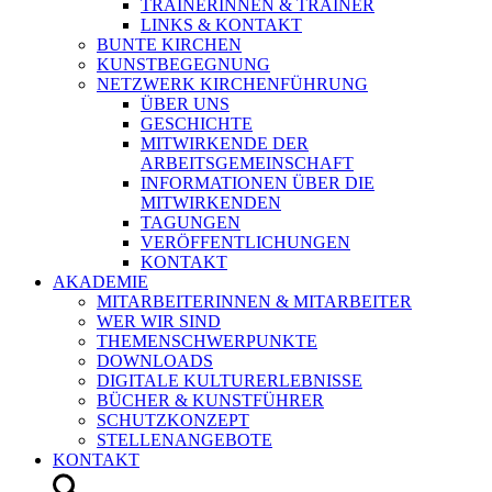
TRAINERINNEN & TRAINER
LINKS & KONTAKT
BUNTE KIRCHEN
KUNSTBEGEGNUNG
NETZWERK KIRCHENFÜHRUNG
ÜBER UNS
GESCHICHTE
MITWIRKENDE DER
ARBEITSGEMEINSCHAFT
INFORMATIONEN ÜBER DIE
MITWIRKENDEN
TAGUNGEN
VERÖFFENTLICHUNGEN
KONTAKT
AKADEMIE
MITARBEITERINNEN & MITARBEITER
WER WIR SIND
THEMENSCHWERPUNKTE
DOWNLOADS
DIGITALE KULTURERLEBNISSE
BÜCHER & KUNSTFÜHRER
SCHUTZKONZEPT
STELLENANGEBOTE
KONTAKT