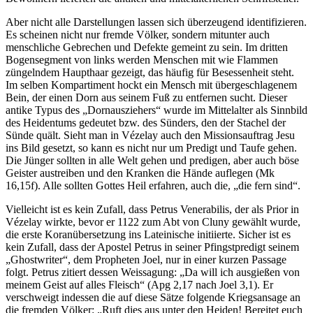
Aber nicht alle Darstellungen lassen sich überzeugend identifizieren.
Es scheinen nicht nur fremde Völker, sondern mitunter auch
menschliche Gebrechen und Defekte gemeint zu sein. Im dritten
Bogensegment von links werden Menschen mit wie Flammen
züngelndem Haupthaar gezeigt, das häufig für Besessenheit steht.
Im selben Kompartiment hockt ein Mensch mit übergeschlagenem
Bein, der einen Dorn aus seinem Fuß zu entfernen sucht. Dieser
antike Typus des „Dornausziehers“ wurde im Mittelalter als Sinnbild
des Heidentums gedeutet bzw. des Sünders, den der Stachel der
Sünde quält. Sieht man in Vézelay auch den Missionsauftrag Jesu
ins Bild gesetzt, so kann es nicht nur um Predigt und Taufe gehen.
Die Jünger sollten in alle Welt gehen und predigen, aber auch böse
Geister austreiben und den Kranken die Hände auflegen (Mk
16,15f). Alle sollten Gottes Heil erfahren, auch die, „die fern sind“.
Vielleicht ist es kein Zufall, dass Petrus Venerabilis, der als Prior in
Vézelay wirkte, bevor er 1122 zum Abt von Cluny gewählt wurde,
die erste Koranübersetzung ins Lateinische initiierte. Sicher ist es
kein Zufall, dass der Apostel Petrus in seiner Pfingstpredigt seinem
„Ghostwriter“, dem Propheten Joel, nur in einer kurzen Passage
folgt. Petrus zitiert dessen Weissagung: „Da will ich ausgießen von
meinem Geist auf alles Fleisch“ (Apg 2,17 nach Joel 3,1). Er
verschweigt indessen die auf diese Sätze folgende Kriegsansage an
die fremden Völker: „Ruft dies aus unter den Heiden! Bereitet euch