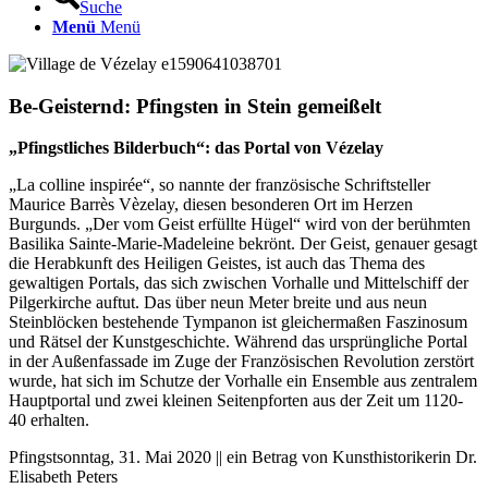
Suche
Menü
Menü
Be-Geisternd: Pfingsten in Stein gemeißelt
„Pfingstliches Bilderbuch“: das Portal von Vézelay
„La colline inspirée“, so nannte der französische Schriftsteller
Maurice Barrès Vèzelay, diesen besonderen Ort im Herzen
Burgunds. „Der vom Geist erfüllte Hügel“ wird von der berühmten
Basilika Sainte-Marie-Madeleine bekrönt. Der Geist, genauer gesagt
die Herabkunft des Heiligen Geistes, ist auch das Thema des
gewaltigen Portals, das sich zwischen Vorhalle und Mittelschiff der
Pilgerkirche auftut. Das über neun Meter breite und aus neun
Steinblöcken bestehende Tympanon ist gleichermaßen Faszinosum
und Rätsel der Kunstgeschichte. Während das ursprüngliche Portal
in der Außenfassade im Zuge der Französischen Revolution zerstört
wurde, hat sich im Schutze der Vorhalle ein Ensemble aus zentralem
Hauptportal und zwei kleinen Seitenpforten aus der Zeit um 1120-
40 erhalten.
Pfingstsonntag, 31. Mai 2020 || ein Betrag von Kunsthistorikerin Dr.
Elisabeth Peters