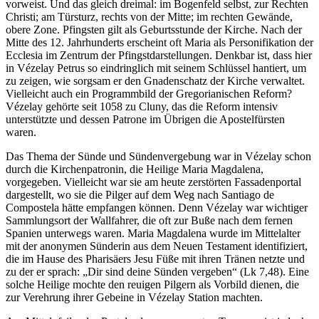
vorweist. Und das gleich dreimal: im Bogenfeld selbst, zur Rechten
Christi; am Türsturz, rechts von der Mitte; im rechten Gewände,
obere Zone. Pfingsten gilt als Geburtsstunde der Kirche. Nach der
Mitte des 12. Jahrhunderts erscheint oft Maria als Personifikation der
Ecclesia im Zentrum der Pfingstdarstellungen. Denkbar ist, dass hier
in Vézelay Petrus so eindringlich mit seinem Schlüssel hantiert, um
zu zeigen, wie sorgsam er den Gnadenschatz der Kirche verwaltet.
Vielleicht auch ein Programmbild der Gregorianischen Reform?
Vézelay gehörte seit 1058 zu Cluny, das die Reform intensiv
unterstützte und dessen Patrone im Übrigen die Apostelfürsten
waren.
Das Thema der Sünde und Sündenvergebung war in Vézelay schon
durch die Kirchenpatronin, die Heilige Maria Magdalena,
vorgegeben. Vielleicht war sie am heute zerstörten Fassadenportal
dargestellt, wo sie die Pilger auf dem Weg nach Santiago de
Compostela hätte empfangen können. Denn Vézelay war wichtiger
Sammlungsort der Wallfahrer, die oft zur Buße nach dem fernen
Spanien unterwegs waren. Maria Magdalena wurde im Mittelalter
mit der anonymen Sünderin aus dem Neuen Testament identifiziert,
die im Hause des Pharisäers Jesu Füße mit ihren Tränen netzte und
zu der er sprach: „Dir sind deine Sünden vergeben“ (Lk 7,48). Eine
solche Heilige mochte den reuigen Pilgern als Vorbild dienen, die
zur Verehrung ihrer Gebeine in Vézelay Station machten.