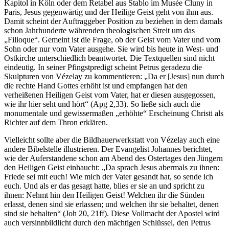
Kapitol in Köln oder dem Retabel aus Stablo im Musée Cluny in
Paris, Jesus gegenwärtig und der Heilige Geist geht von ihm aus.
Damit scheint der Auftraggeber Position zu beziehen in dem damals
schon Jahrhunderte währenden theologischen Streit um das
„Filioque“. Gemeint ist die Frage, ob der Geist vom Vater und vom
Sohn oder nur vom Vater ausgehe. Sie wird bis heute in West- und
Ostkirche unterschiedlich beantwortet. Die Textquellen sind nicht
eindeutig. In seiner Pfingstpredigt scheint Petrus geradezu die
Skulpturen von Vézelay zu kommentieren: „Da er [Jesus] nun durch
die rechte Hand Gottes erhöht ist und empfangen hat den
verheißenen Heiligen Geist vom Vater, hat er diesen ausgegossen,
wie ihr hier seht und hört“ (Apg 2,33). So ließe sich auch die
monumentale und gewissermaßen „erhöhte“ Erscheinung Christi als
Richter auf dem Thron erklären.
Vielleicht sollte aber die Bildhauerwerkstatt von Vézelay auch eine
andere Bibelstelle illustrieren. Der Evangelist Johannes berichtet,
wie der Auferstandene schon am Abend des Ostertages den Jüngern
den Heiligen Geist einhaucht: „Da sprach Jesus abermals zu ihnen:
Friede sei mit euch! Wie mich der Vater gesandt hat, so sende ich
euch. Und als er das gesagt hatte, blies er sie an und spricht zu
ihnen: Nehmt hin den Heiligen Geist! Welchen ihr die Sünden
erlasst, denen sind sie erlassen; und welchen ihr sie behaltet, denen
sind sie behalten“ (Joh 20, 21ff). Diese Vollmacht der Apostel wird
auch versinnbildlicht durch den mächtigen Schlüssel, den Petrus