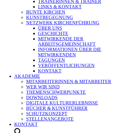
TRAINERINNEN & TRAINER
LINKS & KONTAKT
BUNTE KIRCHEN
KUNSTBEGEGNUNG
NETZWERK KIRCHENFÜHRUNG
ÜBER UNS
GESCHICHTE
MITWIRKENDE DER
ARBEITSGEMEINSCHAFT
INFORMATIONEN ÜBER DIE
MITWIRKENDEN
TAGUNGEN
VERÖFFENTLICHUNGEN
KONTAKT
AKADEMIE
MITARBEITERINNEN & MITARBEITER
WER WIR SIND
THEMENSCHWERPUNKTE
DOWNLOADS
DIGITALE KULTURERLEBNISSE
BÜCHER & KUNSTFÜHRER
SCHUTZKONZEPT
STELLENANGEBOTE
KONTAKT