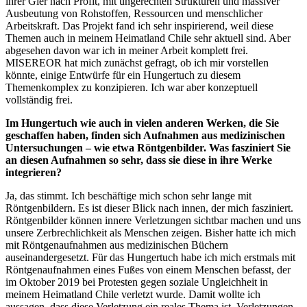
ihrer Gier nach Profit, mit ungerechten Strukturen und massiver
Ausbeutung von Rohstoffen, Ressourcen und menschlicher
Arbeitskraft. Das Projekt fand ich sehr inspirierend, weil diese
Themen auch in meinem Heimatland Chile sehr aktuell sind. Aber
abgesehen davon war ich in meiner Arbeit komplett frei.
MISEREOR hat mich zunächst gefragt, ob ich mir vorstellen
könnte, einige Entwürfe für ein Hungertuch zu diesem
Themenkomplex zu konzipieren. Ich war aber konzeptuell
vollständig frei.
Im Hungertuch wie auch in vielen anderen Werken, die Sie
geschaffen haben, finden sich Aufnahmen aus medizinischen
Untersuchungen – wie etwa Röntgenbilder. Was fasziniert Sie
an diesen Aufnahmen so sehr, dass sie diese in ihre Werke
integrieren?
Ja, das stimmt. Ich beschäftige mich schon sehr lange mit
Röntgenbildern. Es ist dieser Blick nach innen, der mich fasziniert.
Röntgenbilder können innere Verletzungen sichtbar machen und uns
unsere Zerbrechlichkeit als Menschen zeigen. Bisher hatte ich mich
mit Röntgenaufnahmen aus medizinischen Büchern
auseinandergesetzt. Für das Hungertuch habe ich mich erstmals mit
Röntgenaufnahmen eines Fußes von einem Menschen befasst, der
im Oktober 2019 bei Protesten gegen soziale Ungleichheit in
meinem Heimatland Chile verletzt wurde. Damit wollte ich
aussagen, dass diese Verletzung ein reales Thema ist. Verletzungen,