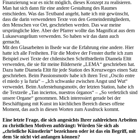
Finanzierung war es nicht möglich, dieses Konzept zu realisieren.
Man hat sich dann für eine andere Gestaltung des Raumes
entschieden. Was das Textband angeht, hatte ich mir gewünscht,
dass die darin verwendeten Texte von den Gemeindemitgliedern,
den Menschen vor Ort, geschrieben werden. Das war meine
ursprüngliche Idee. Aber der Pfarrer wollte das Magnificat aus dem
Lukasevangelium verwenden. So haben wir das dann auch
gemacht.
Mit den Glasarbeiten in Ilsede war die Erfahrung eine andere. Hier
hatte ich alle Freiheiten. Für die Motive der Fenster durfte ich zum
Beispiel zwei Texte der chilenischen Schriftstellerin Diamela Eltit
verwenden, die sie für meine Bilderserie „LEMA“ geschrieben hat.
Dazu hatte Diamela Eltit für jede Station des Kreuzweges einen Satz
geschrieben. Beim Passionsmotiv habe ich ihren Text „Oscilo entre
el miedo y la furia“ – „Ich schwanke zwischen Angst und Wut“
verwendet. Beim Auferstehungsmotiv, der letzten Station, habe ich
die Textzeile „Tan inciertos, nuestros órganos“ – „So verletzlich sind
unsere Organe“ genommen. Mich interessiert gerade bei der
Beschäftigung mit Kunst im kirchlichen Bereich dieses offene
Moment, das auch in diesen Worten zum Ausdruck kommt.
Eine letzte Frage, die sich angesichts Ihrer zahlreichen Arbeiten
zu christlichen Motiven aufdrängt: Würden Sie sich als
„christliche Künstlerin“ bezeichnen oder ist das ein Begriff, mit
dem Sie nicht viel anfangen können?