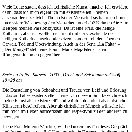
Viele Leute sagen, dass ich „christliche Kunst“ mache. Ich erwidere
dann, dass ich mich eigentlich mit existenziellen Themen
auseinandersetze. Mein Thema ist der Mensch. Das hat mich immer
interessiert: Was bewegt den Menschen innerlich? Nehmen Sie zum
Beispiel meinen Passionszyklus. Da ist eine Frau, die heilige
Katharina, aber ich wollte mich nicht mit der Geschichte der
heiligen Katharina auseinandersetzen, sondern mit den Themen
Gewalt, Tod und Überwindung. Auch in der Serie „La Falta“ –
„Der Mangel“ steht eine Frau – Maria Magdalena – den
Röntgenaufnahmen gegenüber.
Serie La Falta | Skizzen | 2003 | Druck und Zeichnung auf Stoff |
19×28 cm
Die Darstellung von Schönheit und Trauer, von Leid und Erlösung
– das sind alles existenzielle Themen. In diesem Sinn bezeichne ich
meine Kunst als „existenziell“ und würde mich nicht als christliche
Künstlerin beschreiben. Aber als christlicher Mensch wünsche ich
mir, mich im Leben aufmerksam und respektvoll zu den anderen zu
bewegen.
Liebe Frau Moreno Sánchez, wir bedanken uns für dieses Gespräch
und freuen uns, dass „Ihr“ Hungertuch die Fastenzeit in diesem und