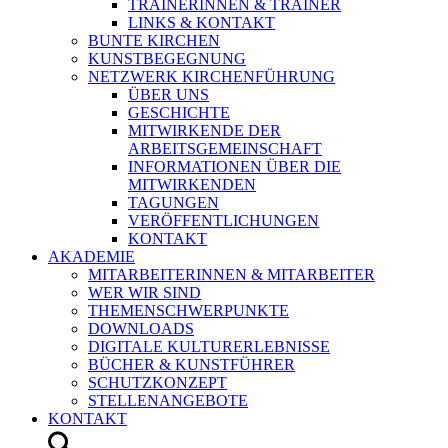
TRAINERINNEN & TRAINER
LINKS & KONTAKT
BUNTE KIRCHEN
KUNSTBEGEGNUNG
NETZWERK KIRCHENFÜHRUNG
ÜBER UNS
GESCHICHTE
MITWIRKENDE DER
ARBEITSGEMEINSCHAFT
INFORMATIONEN ÜBER DIE
MITWIRKENDEN
TAGUNGEN
VERÖFFENTLICHUNGEN
KONTAKT
AKADEMIE
MITARBEITERINNEN & MITARBEITER
WER WIR SIND
THEMENSCHWERPUNKTE
DOWNLOADS
DIGITALE KULTURERLEBNISSE
BÜCHER & KUNSTFÜHRER
SCHUTZKONZEPT
STELLENANGEBOTE
KONTAKT