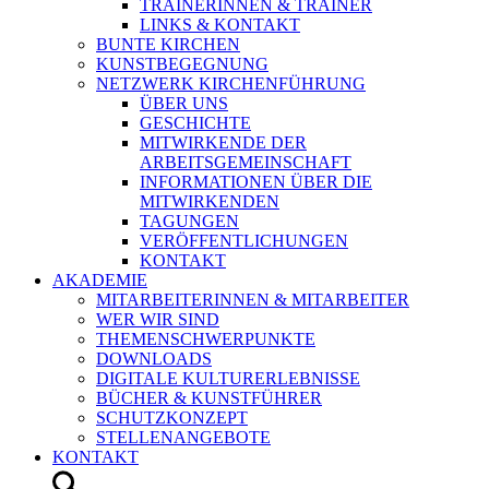
TRAINERINNEN & TRAINER
LINKS & KONTAKT
BUNTE KIRCHEN
KUNSTBEGEGNUNG
NETZWERK KIRCHENFÜHRUNG
ÜBER UNS
GESCHICHTE
MITWIRKENDE DER
ARBEITSGEMEINSCHAFT
INFORMATIONEN ÜBER DIE
MITWIRKENDEN
TAGUNGEN
VERÖFFENTLICHUNGEN
KONTAKT
AKADEMIE
MITARBEITERINNEN & MITARBEITER
WER WIR SIND
THEMENSCHWERPUNKTE
DOWNLOADS
DIGITALE KULTURERLEBNISSE
BÜCHER & KUNSTFÜHRER
SCHUTZKONZEPT
STELLENANGEBOTE
KONTAKT