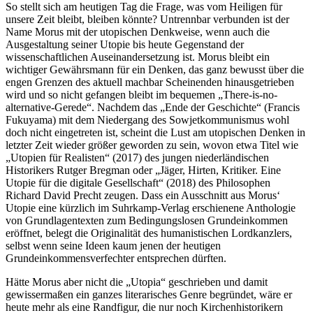
So stellt sich am heutigen Tag die Frage, was vom Heiligen für
unsere Zeit bleibt, bleiben könnte? Untrennbar verbunden ist der
Name Morus mit der utopischen Denkweise, wenn auch die
Ausgestaltung seiner Utopie bis heute Gegenstand der
wissenschaftlichen Auseinandersetzung ist. Morus bleibt ein
wichtiger Gewährsmann für ein Denken, das ganz bewusst über die
engen Grenzen des aktuell machbar Scheinenden hinausgetrieben
wird und so nicht gefangen bleibt im bequemen „There-is-no-
alternative-Gerede“. Nachdem das „Ende der Geschichte“ (Francis
Fukuyama) mit dem Niedergang des Sowjetkommunismus wohl
doch nicht eingetreten ist, scheint die Lust am utopischen Denken in
letzter Zeit wieder größer geworden zu sein, wovon etwa Titel wie
„Utopien für Realisten“ (2017) des jungen niederländischen
Historikers Rutger Bregman oder „Jäger, Hirten, Kritiker. Eine
Utopie für die digitale Gesellschaft“ (2018) des Philosophen
Richard David Precht zeugen. Dass ein Ausschnitt aus Morus‘
Utopie eine kürzlich im Suhrkamp-Verlag erschienene Anthologie
von Grundlagentexten zum Bedingungslosen Grundeinkommen
eröffnet, belegt die Originalität des humanistischen Lordkanzlers,
selbst wenn seine Ideen kaum jenen der heutigen
Grundeinkommensverfechter entsprechen dürften.
Hätte Morus aber nicht die „Utopia“ geschrieben und damit
gewissermaßen ein ganzes literarisches Genre begründet, wäre er
heute mehr als eine Randfigur, die nur noch Kirchenhistorikern