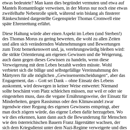
etwas bedeutete? Man kann dies begründet vermuten und etwa auf
Mantels Romantrilogie verweisen, in der Morus nur noch eine etwas
zweifelhafte Nebenrolle spielt, während sein bislang als finsterer
Ränkeschmied dargestellte Gegenspieler Thomas Cromwell eine
späte Ehrenrettung erfährt.
Diese Haltung würde aber einen Aspekt im Leben (und Sterben!)
des Thomas Morus zu gering bewerten, die wohl zu allen Zeiten
und allen sich verändernden Wahrnehmungen und Bewertungen
zum Trotz bemerkenswert und, ja, verehrungswürdig bleiben wird:
die strikte Orientierung am eigenen Gewissen und die Weigerung,
auch dann gegen dieses Gewissen zu handeln, wenn diese
Verweigerung mit dem Leben bezahlt werden müsste. Wohl
verbietet sich die billige und selbstgefällige Vereinnahmung des
Märtyrers für alle möglichen „Gewissensentscheidungen“, aber das
Engagement, das – Gott sei Dank – ohne Einsatz des Lebens
auskommt, wird deswegen in keiner Weise entwertet: Niemand
sollte beschämt vom Platz schleichen müssen, nur weil er oder sie
eingestehen muss, dass die vegane Ernährungsweise, der Einsatz für
Minderheiten, gegen Rassismus oder den Klimawandel zwar
irgendwie einer Regung des eigenen Gewissens entspringt, aber
man doch zögern würde, das eigene Leben dafür herzugeben. Wo
wir dies erkennen, kann dann auch die Bewunderung für Menschen
wie den österreichischen Bauern Franz Jägerstätter wachsen, der
sich dem Kriegsdienst unter dem Nazi-Regime verweigerte und dies