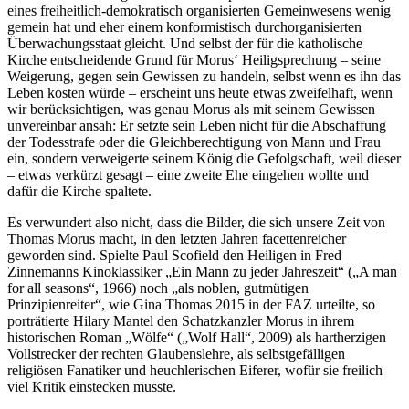
eines freiheitlich-demokratisch organisierten Gemeinwesens wenig
gemein hat und eher einem konformistisch durchorganisierten
Überwachungsstaat gleicht. Und selbst der für die katholische
Kirche entscheidende Grund für Morus‘ Heiligsprechung – seine
Weigerung, gegen sein Gewissen zu handeln, selbst wenn es ihn das
Leben kosten würde – erscheint uns heute etwas zweifelhaft, wenn
wir berücksichtigen, was genau Morus als mit seinem Gewissen
unvereinbar ansah: Er setzte sein Leben nicht für die Abschaffung
der Todesstrafe oder die Gleichberechtigung von Mann und Frau
ein, sondern verweigerte seinem König die Gefolgschaft, weil dieser
– etwas verkürzt gesagt – eine zweite Ehe eingehen wollte und
dafür die Kirche spaltete.
Es verwundert also nicht, dass die Bilder, die sich unsere Zeit von
Thomas Morus macht, in den letzten Jahren facettenreicher
geworden sind. Spielte Paul Scofield den Heiligen in Fred
Zinnemanns Kinoklassiker „Ein Mann zu jeder Jahreszeit“ („A man
for all seasons“, 1966) noch „als noblen, gutmütigen
Prinzipienreiter“, wie Gina Thomas 2015 in der FAZ urteilte, so
porträtierte Hilary Mantel den Schatzkanzler Morus in ihrem
historischen Roman „Wölfe“ („Wolf Hall“, 2009) als hartherzigen
Vollstrecker der rechten Glaubenslehre, als selbstgefälligen
religiösen Fanatiker und heuchlerischen Eiferer, wofür sie freilich
viel Kritik einstecken musste.