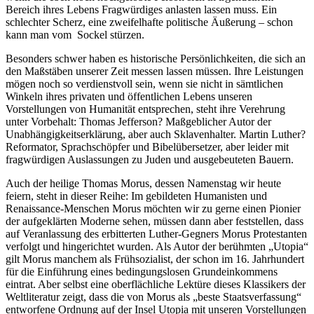
Bereich ihres Lebens Fragwürdiges anlasten lassen muss. Ein
schlechter Scherz, eine zweifelhafte politische Äußerung – schon
kann man vom Sockel stürzen.
Besonders schwer haben es historische Persönlichkeiten, die sich an
den Maßstäben unserer Zeit messen lassen müssen. Ihre Leistungen
mögen noch so verdienstvoll sein, wenn sie nicht in sämtlichen
Winkeln ihres privaten und öffentlichen Lebens unseren
Vorstellungen von Humanität entsprechen, steht ihre Verehrung
unter Vorbehalt: Thomas Jefferson? Maßgeblicher Autor der
Unabhängigkeitserklärung, aber auch Sklavenhalter. Martin Luther?
Reformator, Sprachschöpfer und Bibelübersetzer, aber leider mit
fragwürdigen Auslassungen zu Juden und ausgebeuteten Bauern.
Auch der heilige Thomas Morus, dessen Namenstag wir heute
feiern, steht in dieser Reihe: Im gebildeten Humanisten und
Renaissance-Menschen Morus möchten wir zu gerne einen Pionier
der aufgeklärten Moderne sehen, müssen dann aber feststellen, dass
auf Veranlassung des erbitterten Luther-Gegners Morus Protestanten
verfolgt und hingerichtet wurden. Als Autor der berühmten „Utopia“
gilt Morus manchem als Frühsozialist, der schon im 16. Jahrhundert
für die Einführung eines bedingungslosen Grundeinkommens
eintrat. Aber selbst eine oberflächliche Lektüre dieses Klassikers der
Weltliteratur zeigt, dass die von Morus als „beste Staatsverfassung“
entworfene Ordnung auf der Insel Utopia mit unseren Vorstellungen