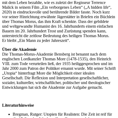
mit dem Leben bezahlte, wie es zuletzt der Regisseur Terrence
Malick in seinem Film „Ein verborgenes Leben“ („A hidden life“,
2020) in eindrucksvolle und berührende Bilder fasste. Noch kurz
vor seiner Hinrichtung erwähnte Jägerstätter in Briefen ein Büchlein
über Thomas Morus, das ihm Kraft schenkte. Dass der gebildete
und weltgewandte Humanist des 16. Jahrhunderts einem einfachen
Bauern im 20. Jahrhundert Trost und Zurüstung spenden kann,
unterstreicht die zeitlose Bedeutung des heiligen Thomas Morus.
Er bleibt „Ein Mann zu jeder Jahreszeit“.
Über die Akademie
Die Thomas-Morus-Akademie Bensberg ist benannt nach dem
englischen Lordkanzler Thomas More (1478-1535), den Heinrich
VIII. zum Tode verurteilen ließ, der 1935 heiliggesprochen und im
Jahr 2000 zum Patron der Politiker ernannt wurde. Mit seiner Schrift
„Utopia“ hinterfragt More die Möglichkeit einer idealen
Gesellschaft. Die Reflexion und Interpretation gesellschaftlicher,
sozialer, kultureller, wirtschaftlicher, politischer und theologischer
Entwicklungen hat sich die Akademie zur Aufgabe gemacht.
Literaturhinweise
Bregman, Rutger: Utopien für Realisten: Die Zeit ist reif für