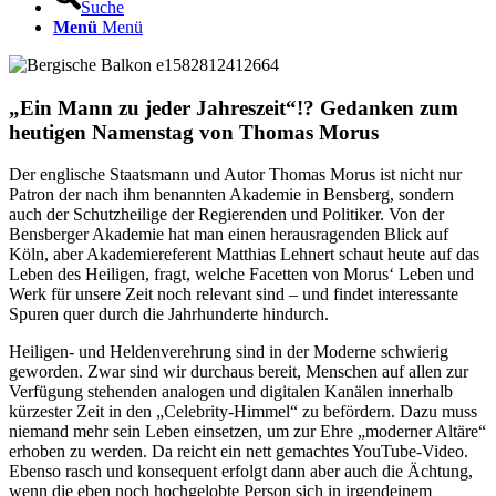
Suche
Menü
Menü
„
Ein Mann zu jeder Jahreszeit
“
!? Gedanken zum
heutigen Namenstag von Thomas Morus
Der englische Staatsmann und Autor Thomas Morus ist nicht nur
Patron der nach ihm benannten Akademie in Bensberg, sondern
auch der Schutzheilige der Regierenden und Politiker. Von der
Bensberger Akademie hat man einen herausragenden Blick auf
Köln, aber Akademiereferent Matthias Lehnert schaut heute auf das
Leben des Heiligen, fragt, welche Facetten von Morus‘ Leben und
Werk für unsere Zeit noch relevant sind – und findet interessante
Spuren quer durch die Jahrhunderte hindurch.
Heiligen- und Heldenverehrung sind in der Moderne schwierig
geworden. Zwar sind wir durchaus bereit, Menschen auf allen zur
Verfügung stehenden analogen und digitalen Kanälen innerhalb
kürzester Zeit in den „Celebrity-Himmel“ zu befördern. Dazu muss
niemand mehr sein Leben einsetzen, um zur Ehre „moderner Altäre“
erhoben zu werden. Da reicht ein nett gemachtes YouTube-Video.
Ebenso rasch und konsequent erfolgt dann aber auch die Ächtung,
wenn die eben noch hochgelobte Person sich in irgendeinem