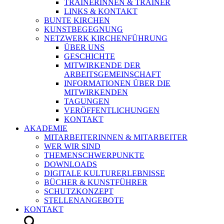
TRAINERINNEN & TRAINER
LINKS & KONTAKT
BUNTE KIRCHEN
KUNSTBEGEGNUNG
NETZWERK KIRCHENFÜHRUNG
ÜBER UNS
GESCHICHTE
MITWIRKENDE DER
ARBEITSGEMEINSCHAFT
INFORMATIONEN ÜBER DIE
MITWIRKENDEN
TAGUNGEN
VERÖFFENTLICHUNGEN
KONTAKT
AKADEMIE
MITARBEITERINNEN & MITARBEITER
WER WIR SIND
THEMENSCHWERPUNKTE
DOWNLOADS
DIGITALE KULTURERLEBNISSE
BÜCHER & KUNSTFÜHRER
SCHUTZKONZEPT
STELLENANGEBOTE
KONTAKT