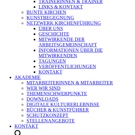
TRAINERINNEN & TRAINER
LINKS & KONTAKT
BUNTE KIRCHEN
KUNSTBEGEGNUNG
NETZWERK KIRCHENFÜHRUNG
ÜBER UNS
GESCHICHTE
MITWIRKENDE DER
ARBEITSGEMEINSCHAFT
INFORMATIONEN ÜBER DIE
MITWIRKENDEN
TAGUNGEN
VERÖFFENTLICHUNGEN
KONTAKT
AKADEMIE
MITARBEITERINNEN & MITARBEITER
WER WIR SIND
THEMENSCHWERPUNKTE
DOWNLOADS
DIGITALE KULTURERLEBNISSE
BÜCHER & KUNSTFÜHRER
SCHUTZKONZEPT
STELLENANGEBOTE
KONTAKT