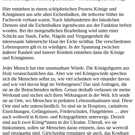
Hier entstehen in einem schöpferischen Prozess Könige und
Königinnen aus sehr alten Eichenbalken, die teilweise früher im
Fachwerk verbaut waren. Nach Jahrhunderten des häuslichen
Dienens sind die Eichenbalken irgendwann aus der Funktion befreit
worden. Bei der morgendlichen Bearbeitung wird unter einer
Schicht aus Staub, Farbe, Nägeln und Vergangenheit die
interessante faltenreiche Haut der Eiche sichtbar. Die verschiedenen
Lebensspuren gilt es zu würdigen. In der Spannung zwischen
äußerer Rauheit und innerer Reinheit entstehen dann die Könige
und Königinnen.
Jeder Mensch hat eine unantastbare Würde. Die Königsfiguren aus
Holz veranschaulichen das. Aber wie viel Königswürde sprechen
sich die Menschen selbst zu, wie viel schenken wir einander davon
und wie viel davon liegt im Verborgenen? Das sind Anfragen, die
sie an die Betrachtenden stellen. Genau deshalb verlassen sie meine
Werkstatt und suchen sich ihren Wirkungsort in der Welt. Ich sende
sie an Orte, wo Menschen in prekären Lebenssituationen sind. Diese
Orte sind sehr unterschiedlich. So sind sie in Hospizen, caritativen
Einrichtungen, Gefängnissen, Förderschulen, Flutgebieten … aber
auch weltweit in Krisen- und Kriegsgebieten unterwegs. Derzeit
sind auch zwei König*innen in der Ukraine. Überall, wo sie
hinkommen, sollen sie Menschen daran erinnern, dass sie wertvoll
und einzigartig sind. Gleichzeitig ermutigen sie auch, das Kostbare