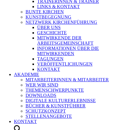
TRAINERINNEN & TRAINER
LINKS & KONTAKT
BUNTE KIRCHEN
KUNSTBEGEGNUNG
NETZWERK KIRCHENFÜHRUNG
ÜBER UNS
GESCHICHTE
MITWIRKENDE DER
ARBEITSGEMEINSCHAFT
INFORMATIONEN ÜBER DIE
MITWIRKENDEN
TAGUNGEN
VERÖFFENTLICHUNGEN
KONTAKT
AKADEMIE
MITARBEITERINNEN & MITARBEITER
WER WIR SIND
THEMENSCHWERPUNKTE
DOWNLOADS
DIGITALE KULTURERLEBNISSE
BÜCHER & KUNSTFÜHRER
SCHUTZKONZEPT
STELLENANGEBOTE
KONTAKT