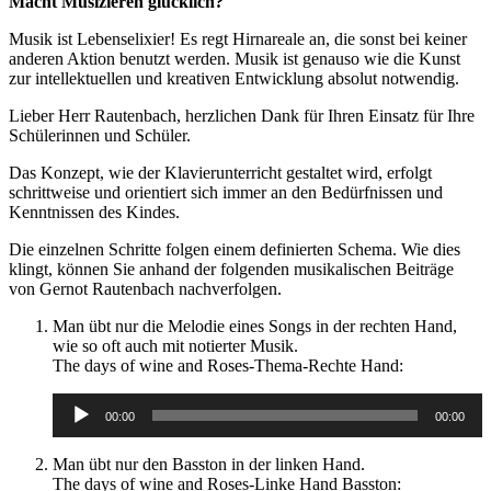
Macht Musizieren glücklich?
Musik ist Lebenselixier! Es regt Hirnareale an, die sonst bei keiner
anderen Aktion benutzt werden. Musik ist genauso wie die Kunst
zur intellektuellen und kreativen Entwicklung absolut notwendig.
Lieber Herr Rautenbach, herzlichen Dank für Ihren Einsatz für Ihre
Schülerinnen und Schüler.
Das Konzept, wie der Klavierunterricht gestaltet wird, erfolgt
schrittweise und orientiert sich immer an den Bedürfnissen und
Kenntnissen des Kindes.
Die einzelnen Schritte folgen einem definierten Schema. Wie dies
klingt, können Sie anhand der folgenden musikalischen Beiträge
von Gernot Rautenbach nachverfolgen.
Man übt nur die Melodie eines Songs in der rechten Hand,
wie so oft auch mit notierter Musik.
The days of wine and Roses-Thema-Rechte Hand:
Audio-
00:00
00:00
Player
Man übt nur den Basston in der linken Hand.
Audio-
The days of wine and Roses-Linke Hand Basston: