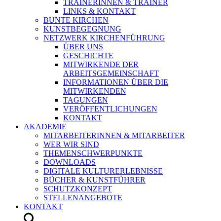
TRAINERINNEN & TRAINER
LINKS & KONTAKT
BUNTE KIRCHEN
KUNSTBEGEGNUNG
NETZWERK KIRCHENFÜHRUNG
ÜBER UNS
GESCHICHTE
MITWIRKENDE DER
ARBEITSGEMEINSCHAFT
INFORMATIONEN ÜBER DIE
MITWIRKENDEN
TAGUNGEN
VERÖFFENTLICHUNGEN
KONTAKT
AKADEMIE
MITARBEITERINNEN & MITARBEITER
WER WIR SIND
THEMENSCHWERPUNKTE
DOWNLOADS
DIGITALE KULTURERLEBNISSE
BÜCHER & KUNSTFÜHRER
SCHUTZKONZEPT
STELLENANGEBOTE
KONTAKT