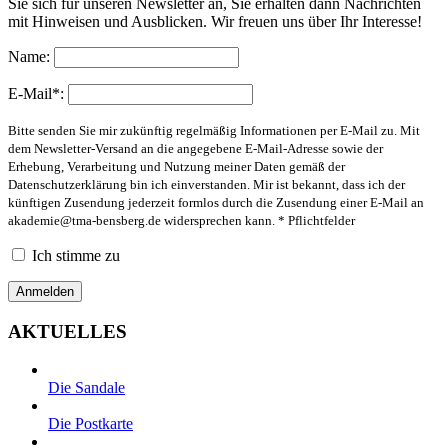
Sie sich für unseren Newsletter an, Sie erhalten dann Nachrichten
mit Hinweisen und Ausblicken. Wir freuen uns über Ihr Interesse!
Name:
E-Mail*:
Bitte senden Sie mir zukünftig regelmäßig Informationen per E-Mail zu. Mit
dem Newsletter-Versand an die angegebene E-Mail-Adresse sowie der
Erhebung, Verarbeitung und Nutzung meiner Daten gemäß der
Datenschutzerklärung bin ich einverstanden. Mir ist bekannt, dass ich der
künftigen Zusendung jederzeit formlos durch die Zusendung einer E-Mail an
akademie@tma-bensberg.de
widersprechen kann. * Pflichtfelder
Ich stimme zu
AKTUELLES
Die Sandale
Die Postkarte