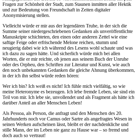
Fragen zur Schönheit der Stadt, zum Staunen inmitten aller Hektik
und zur Bedeutung von Freundschaft in Zeiten digitaler
Anonymisierung stellen.
Vielleicht würde er mir aus der legendären Truhe, in der sich die
Summe seiner niedergeschriebenen Gedanken als unveröffentlichte
Manuskripte schichteten, den einen oder anderen Zettel wie eine
saftige Feige oder erfrischende Melone reichen, stumm und
neugierig dabei wie ich während des Lesens wohl schaute und was
ich dazu zu sagen hätte. Und sicherlich würde mich bei allen
Worten, die er mir reichte, ob jenen aus seinem Buch der Unruhe
oder des Orpheu, den Schriften zur Literatur und Kunst, wie auch
den noch unbekannten Gedanken die gleiche Ahnung überkommen,
in der ich ihn selbst würde reden hören:
Wer ich bin? Ich weiß es nicht! Ich fühle mich vielfältig, so wie
meine Heteronyme es bezeugen. Ich lebe fremde Leben, sie sind ein
Teil von mir. Ich lebe sie, unvollendet und als Fragment als hätte ich
darüber Anteil an aller Menschen Leben!
Als Pessoa, als Person, die anfragt und den Menschen des 20.
Jahrhunderts noch vor Camus oder Sartre als angefragtes Wesen in
seinen Werken aufscheinen lässt, bleibt er der nachdenkliche und
stille Mann, der im Leben nie ganz zu Hause war – so fremd und
doch auch so vertraut!