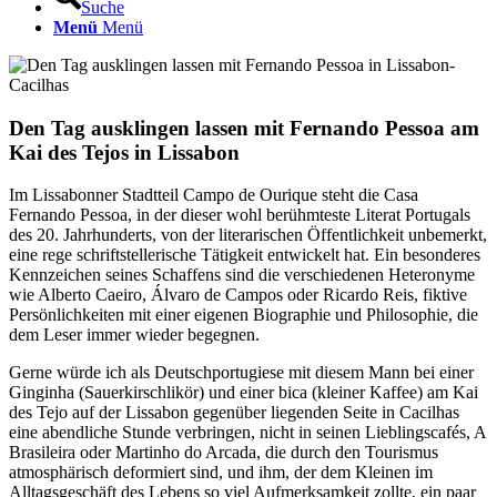
Suche
Menü
Menü
Den Tag ausklingen lassen mit Fernando Pessoa am
Kai des Tejos in Lissabon
Im Lissabonner Stadtteil Campo de Ourique steht die Casa
Fernando Pessoa, in der dieser wohl berühmteste Literat Portugals
des 20. Jahrhunderts, von der literarischen Öffentlichkeit unbemerkt,
eine rege schriftstellerische Tätigkeit entwickelt hat. Ein besonderes
Kennzeichen seines Schaffens sind die verschiedenen Heteronyme
wie Alberto Caeiro, Álvaro de Campos oder Ricardo Reis, fiktive
Persönlichkeiten mit einer eigenen Biographie und Philosophie, die
dem Leser immer wieder begegnen.
Gerne würde ich als Deutschportugiese mit diesem Mann bei einer
Ginginha (Sauerkirschlikör) und einer bica (kleiner Kaffee) am Kai
des Tejo auf der Lissabon gegenüber liegenden Seite in Cacilhas
eine abendliche Stunde verbringen, nicht in seinen Lieblingscafés, A
Brasileira oder Martinho do Arcada, die durch den Tourismus
atmosphärisch deformiert sind, und ihm, der dem Kleinen im
Alltagsgeschäft des Lebens so viel Aufmerksamkeit zollte, ein paar