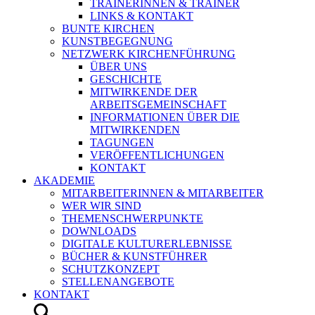
TRAINERINNEN & TRAINER
LINKS & KONTAKT
BUNTE KIRCHEN
KUNSTBEGEGNUNG
NETZWERK KIRCHENFÜHRUNG
ÜBER UNS
GESCHICHTE
MITWIRKENDE DER
ARBEITSGEMEINSCHAFT
INFORMATIONEN ÜBER DIE
MITWIRKENDEN
TAGUNGEN
VERÖFFENTLICHUNGEN
KONTAKT
AKADEMIE
MITARBEITERINNEN & MITARBEITER
WER WIR SIND
THEMENSCHWERPUNKTE
DOWNLOADS
DIGITALE KULTURERLEBNISSE
BÜCHER & KUNSTFÜHRER
SCHUTZKONZEPT
STELLENANGEBOTE
KONTAKT