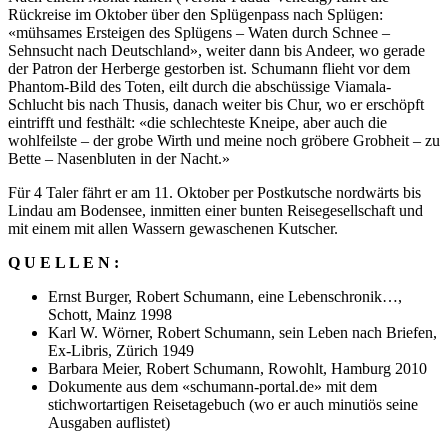
Rückreise im Oktober über den Splügenpass nach Splügen:
«mühsames Ersteigen des Splügens – Waten durch Schnee –
Sehnsucht nach Deutschland», weiter dann bis Andeer, wo gerade
der Patron der Herberge gestorben ist. Schumann flieht vor dem
Phantom-Bild des Toten, eilt durch die abschüssige Viamala-
Schlucht bis nach Thusis, danach weiter bis Chur, wo er erschöpft
eintrifft und festhält: «die schlechteste Kneipe, aber auch die
wohlfeilste – der grobe Wirth und meine noch gröbere Grobheit – zu
Bette – Nasenbluten in der Nacht.»
Für 4 Taler fährt er am 11. Oktober per Postkutsche nordwärts bis
Lindau am Bodensee, inmitten einer bunten Reisegesellschaft und
mit einem mit allen Wassern gewaschenen Kutscher.
Q U E L L E N :
Ernst Burger, Robert Schumann, eine Lebenschronik…,
Schott, Mainz 1998
Karl W. Wörner, Robert Schumann, sein Leben nach Briefen,
Ex-Libris, Zürich 1949
Barbara Meier, Robert Schumann, Rowohlt, Hamburg 2010
Dokumente aus dem «schumann-portal.de» mit dem
stichwortartigen Reisetagebuch (wo er auch minutiös seine
Ausgaben auflistet)