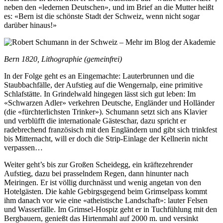
neben den «ledernen Deutschen», und im Brief an die Mutter heißt
es: «Bern ist die schönste Stadt der Schweiz, wenn nicht sogar
darüber hinaus!»
Bern 1820, Lithographie (gemeinfrei)
In der Folge geht es an Eingemachte: Lauterbrunnen und die
Staubbachfälle, der Aufstieg auf die Wengernalp, eine primitive
Schlafstätte. In Grindelwald hingegen lässt sich gut leben: Im
«Schwarzen Adler» verkehren Deutsche, Engländer und Holländer
(die «fürchterlichsten Trinker»). Schumann setzt sich ans Klavier
und verblüfft die internationale Gästeschar, dazu spricht er
radebrechend französisch mit den Engländern und gibt sich trinkfest
bis Mitternacht, will er doch die Strip-Einlage der Kellnerin nicht
verpassen…
Weiter geht’s bis zur Großen Scheidegg, ein kräftezehrender
Aufstieg, dazu bei prasselndem Regen, dann hinunter nach
Meiringen. Er ist völlig durchnässt und wenig angetan von den
Hotelgästen. Die kahle Gebirgsgegend beim Grimselpass kommt
ihm danach vor wie eine «atheistische Landschaft»: lauter Felsen
und Wasserfälle. Im Grimsel-Hospiz geht er in Tuchfühlung mit den
Bergbauern, genießt das Hirtenmahl auf 2000 m. und versinkt