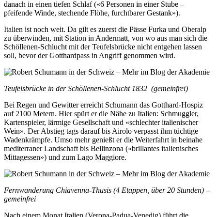
danach in einen tiefen Schlaf («6 Personen in einer Stube –
pfeifende Winde, stechende Flöhe, furchtbarer Gestank»).
Italien ist noch weit. Da gilt es zuerst die Pässe Furka und Oberalp
zu überwinden, mit Station in Andermatt, von wo aus man sich die
Schöllenen-Schlucht mit der Teufelsbrücke nicht entgehen lassen
soll, bevor der Gotthardpass in Angriff genommen wird.
Teufelsbrücke in der Schöllenen-Schlucht 1832 (gemeinfrei)
Bei Regen und Gewitter erreicht Schumann das Gotthard-Hospiz
auf 2100 Metern. Hier spürt er die Nähe zu Italien: Schmuggler,
Kartenspieler, lärmige Gesellschaft und «schlechter italienischer
Wein». Der Abstieg tags darauf bis Airolo verpasst ihm tüchtige
Wadenkrämpfe. Umso mehr genießt er die Weiterfahrt in beinahe
mediterraner Landschaft bis Bellinzona («brillantes italienisches
Mittagessen») und zum Lago Maggiore.
Fernwanderung Chiavenna-Thusis (4 Etappen, über 20 Stunden) –
gemeinfrei
Nach einem Monat Italien (Verona-Padua-Venedig) führt die