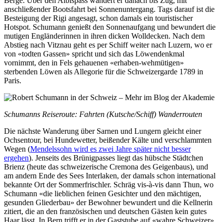
Berge. Über den Albispass wandert er danach bis Zug, mit
anschließender Bootsfahrt bei Sonnenuntergang. Tags darauf ist die
Besteigung der Rigi angesagt, schon damals ein touristischer
Hotspot. Schumann genießt den Sonnenaufgang und bewundert die
mutigen Engländerinnen in ihren dicken Wolldecken. Nach dem
Abstieg nach Vitznau geht es per Schiff weiter nach Luzern, wo er
von «todten Gassen» spricht und sich das Löwendenkmal
vornimmt, den in Fels gehauenen «erhaben-wehmütigen»
sterbenden Löwen als Allegorie für die Schweizergarde 1789 in
Paris.
Schumanns Reiseroute: Fahrten (Kutsche/Schiff) Wanderrouten
Die nächste Wanderung über Sarnen und Lungern gleicht einer
Ochsentour, bei Hundewetter, beißender Kälte und verschlammten
Wegen (
Mendelssohn wird es zwei Jahre später nicht besser
ergehen
). Jenseits des Brünigpasses liegt das hübsche Städtchen
Brienz (heute das schweizerische Cremona des Geigenbaus), und
am andern Ende des Sees Interlaken, der damals schon international
bekannte Ort der Sommerfrischler. Schräg vis-à-vis dann Thun, wo
Schumann «die lieblichen feinen Gesichter und den mächtigen,
gesunden Gliederbau» der Bewohner bewundert und die Kellnerin
zitiert, die an den französischen und deutschen Gästen kein gutes
Haar lässt. In Bern trifft er in der Gaststube auf «wahre Schweizer»,