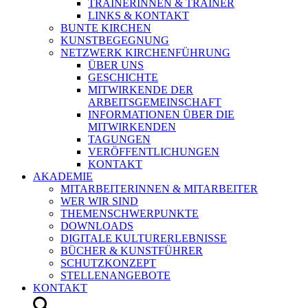
TRAINERINNEN & TRAINER
LINKS & KONTAKT
BUNTE KIRCHEN
KUNSTBEGEGNUNG
NETZWERK KIRCHENFÜHRUNG
ÜBER UNS
GESCHICHTE
MITWIRKENDE DER
ARBEITSGEMEINSCHAFT
INFORMATIONEN ÜBER DIE
MITWIRKENDEN
TAGUNGEN
VERÖFFENTLICHUNGEN
KONTAKT
AKADEMIE
MITARBEITERINNEN & MITARBEITER
WER WIR SIND
THEMENSCHWERPUNKTE
DOWNLOADS
DIGITALE KULTURERLEBNISSE
BÜCHER & KUNSTFÜHRER
SCHUTZKONZEPT
STELLENANGEBOTE
KONTAKT