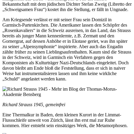
Bekanntschaft mit dem jüdischen Dichter Stefan Zweig (Libretto der
„Schweigsamen Frau“) kostet ihn die Stellung, er fällt in Ungnade.
Am Kriegsende verlässt er mit seiner Frau sein Domizil in
Garmisch-Partenkirchen. Die Amerikaner lassen den Schöpfer des
„Rosenkavaliers“ in die Schweiz ausreisen, in das Land, das Strauss
bereits als junger Mann kennenlernte, z.B. Zermatt und den
Gornergrat, auf dessen Anhöhe er in Ekstase geriet, was ihn später
zu seiner „Alpensymphonie“ inspirierte. Aber auch das Engadin
zählte früher zu seinen Lieblingsaufenthalten. Kaum sind die Strauss
in der Schweiz, wird in Garmisch ein Verfahren gegen den
Komponisten als Kulturträger Nazi-Deutschlands eingeleitet. Doch
davon bleibt am Ende bloß die Feststellung, dass er sich in naiver
Weise hat instrumentalisieren lassen und ihm keine wirkliche
„Schuld“ angelastet werden kann.
Richard Strauss 1945, gemeinfrei
Eine Thermalkur in Baden, dem kleinen Kurort in der Limmat-
Flussschleife unweit von Zürich, lässt ihn erst mal zur Ruhe
kommen. Hier entsteht sein einsätziges Werk, die Metamorphosen.