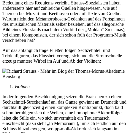
Bedeutung eines Requiems verleiht. Strauss-Spezialisten haben
andererseits hier auf zahlreiche Quellen hingewiesen, wie auf
Themen bei Mozart und Beethoven oder auf Texte von Goethe.
Warum nicht den Metamorphosen-Gedanken auf das Fortspinnen
des musikalischen Materials selber beziehen, auf das allegorische
Bild eines Flusslaufs (nach dem Vorbild der „Moldau“ Smetanas),
bei einem Komponisten, der sich schon früh der Programm-Musik
verschrieben hat?
Auf das anfänglich träge Fließen folgen Sechzehntel- und
Triolenfiguren, das Flussbett verengt sich und die Stromschnelle
erzeugt muntere Wirbel im Auf und Ab der Violinen:
Violinen
In der folgenden Beschleunigung setzen die Bratschen zu einem
Sechzehntel-Streckenlauf an, das Ganze gewinnt an Dramatik und
durchläuft gleichzeitig einen komplexen Kontrapunkt, doch bald
schon beruhigen sich die Wellen, eine homophone Akkordfolge
leitet die Stille ein, wo sich unvermittelt ein Trauermarsch
einschleicht (dazu steht „In Memoriam“), um sich letztlich auf den
Schluss hinzubewegen, wo pp-moll-Akkorde sich langsam im