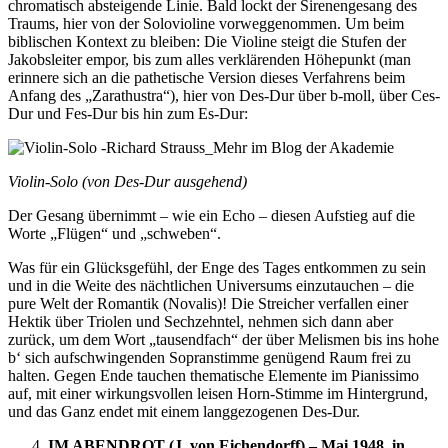
chromatisch absteigende Linie. Bald lockt der Sirenengesang des
Traums, hier von der Solovioline vorweggenommen. Um beim
biblischen Kontext zu bleiben: Die Violine steigt die Stufen der
Jakobsleiter empor, bis zum alles verklärenden Höhepunkt (man
erinnere sich an die pathetische Version dieses Verfahrens beim
Anfang des „Zarathustra“), hier von Des-Dur über b-moll, über Ces-
Dur und Fes-Dur bis hin zum Es-Dur:
Violin-Solo (von Des-Dur ausgehend)
Der Gesang übernimmt – wie ein Echo – diesen Aufstieg auf die
Worte „Flügen“ und „schweben“.
Was für ein Glücksgefühl, der Enge des Tages entkommen zu sein
und in die Weite des nächtlichen Universums einzutauchen – die
pure Welt der Romantik (Novalis)! Die Streicher verfallen einer
Hektik über Triolen und Sechzehntel, nehmen sich dann aber
zurück, um dem Wort „tausendfach“ der über Melismen bis ins hohe
b‘ sich aufschwingenden Sopranstimme genügend Raum frei zu
halten. Gegen Ende tauchen thematische Elemente im Pianissimo
auf, mit einer wirkungsvollen leisen Horn-Stimme im Hintergrund,
und das Ganz endet mit einem langgezogenen Des-Dur.
IM ABENDROT (J. von Eichendorff) – Mai 1948 in