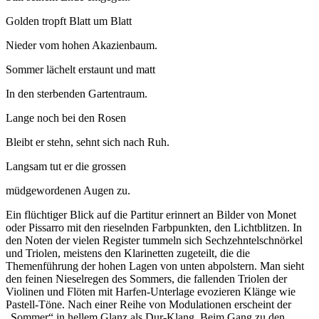
Golden tropft Blatt um Blatt
Nieder vom hohen Akazienbaum.
Sommer lächelt erstaunt und matt
In den sterbenden Gartentraum.
Lange noch bei den Rosen
Bleibt er stehn, sehnt sich nach Ruh.
Langsam tut er die grossen
müdgewordenen Augen zu.
Ein flüchtiger Blick auf die Partitur erinnert an Bilder von Monet
oder Pissarro mit den rieselnden Farbpunkten, den Lichtblitzen. In
den Noten der vielen Register tummeln sich Sechzehntelschnörkel
und Triolen, meistens den Klarinetten zugeteilt, die die
Themenführung der hohen Lagen von unten abpolstern. Man sieht
den feinen Nieselregen des Sommers, die fallenden Triolen der
Violinen und Flöten mit Harfen-Unterlage evozieren Klänge wie
Pastell-Töne. Nach einer Reihe von Modulationen erscheint der
„Sommer“ in hellem Glanz als Dur-Klang. Beim Gang zu den