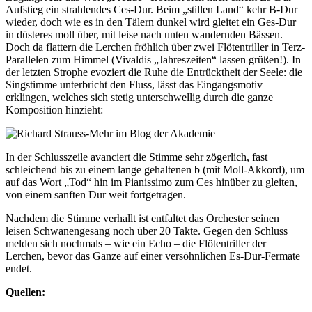
Aufstieg ein strahlendes Ces-Dur. Beim „stillen Land“ kehr B-Dur
wieder, doch wie es in den Tälern dunkel wird gleitet ein Ges-Dur
in düsteres moll über, mit leise nach unten wandernden Bässen.
Doch da flattern die Lerchen fröhlich über zwei Flötentriller in Terz-
Parallelen zum Himmel (Vivaldis „Jahreszeiten“ lassen grüßen!). In
der letzten Strophe evoziert die Ruhe die Entrücktheit der Seele: die
Singstimme unterbricht den Fluss, lässt das Eingangsmotiv
erklingen, welches sich stetig unterschwellig durch die ganze
Komposition hinzieht:
In der Schlusszeile avanciert die Stimme sehr zögerlich, fast
schleichend bis zu einem lange gehaltenen b (mit Moll-Akkord), um
auf das Wort „Tod“ hin im Pianissimo zum Ces hinüber zu gleiten,
von einem sanften Dur weit fortgetragen.
Nachdem die Stimme verhallt ist entfaltet das Orchester seinen
leisen Schwanengesang noch über 20 Takte. Gegen den Schluss
melden sich nochmals – wie ein Echo – die Flötentriller der
Lerchen, bevor das Ganze auf einer versöhnlichen Es-Dur-Fermate
endet.
Quellen: