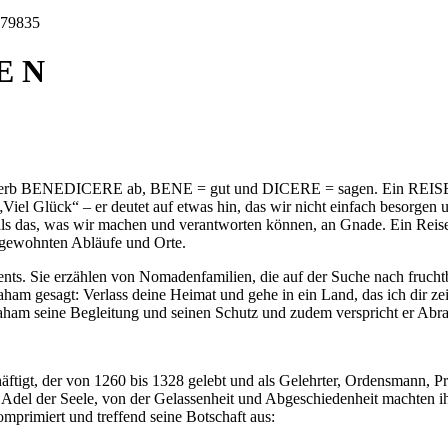
 E N
 Verb BENEDICERE ab, BENE = gut und DICERE = sagen. Ein REISESE
el Glück“ – er deutet auf etwas hin, das wir nicht einfach besorgen 
als das, was wir machen und verantworten können, an Gnade. Ein Reise
r gewohnten Abläufe und Orte.
ents. Sie erzählen von Nomadenfamilien, die auf der Suche nach fruch
aham gesagt: Verlass deine Heimat und gehe in ein Land, das ich dir ze
braham seine Begleitung und seinen Schutz und zudem verspricht er Abr
ftigt, der von 1260 bis 1328 gelebt und als Gelehrter, Ordensmann, Pr
el der Seele, von der Gelassenheit und Abgeschiedenheit machten ihn sc
omprimiert und treffend seine Botschaft aus: