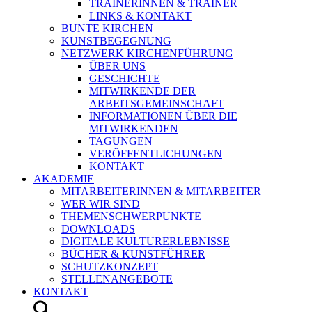
TRAINERINNEN & TRAINER
LINKS & KONTAKT
BUNTE KIRCHEN
KUNSTBEGEGNUNG
NETZWERK KIRCHENFÜHRUNG
ÜBER UNS
GESCHICHTE
MITWIRKENDE DER
ARBEITSGEMEINSCHAFT
INFORMATIONEN ÜBER DIE
MITWIRKENDEN
TAGUNGEN
VERÖFFENTLICHUNGEN
KONTAKT
AKADEMIE
MITARBEITERINNEN & MITARBEITER
WER WIR SIND
THEMENSCHWERPUNKTE
DOWNLOADS
DIGITALE KULTURERLEBNISSE
BÜCHER & KUNSTFÜHRER
SCHUTZKONZEPT
STELLENANGEBOTE
KONTAKT