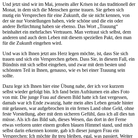
Und jetzt sind wir im Mai, jenseits aller Krisen ist das traditionell der
Monat, in dem sich die Menschen gerne trauen. Sie geben sich
mutig ein Versprechen für eine Zukunft, die sie nicht kennen, von
der sie nur Vorstellungen haben, viele schöne und die ein oder
andere Befürchtung haben sie ebenso. Das Wort „Trauung“
beinhaltet ein mehrfaches Vertrauen. Man vertraut sich selbst, dem
anderen und auch dem Leben mit diesem speziellen Pakt, den man
für die Zukunft eingehen wird.
Und was ich Ihnen jetzt ans Herz legen möchte, ist, dass Sie sich
trauen und sich ein Versprechen geben. Dass Sie, in diesem Fall, ein
Bündnis mit sich selbst eingehen, und zwar mit dem besten und
schönsten Teil in Ihnen, genauso, wie es bei einer Trauung sein
sollte.
Dazu lege ich Ihnen hier eine Übung nahe, der ich vor kurzem
selbst wieder gefolgt bin. Ich fand beim Aufräumen ein altes Foto
von mir. Die junge Frau auf diesem Bild hatte ich fast vergessen,
damals war ich Ende zwanzig, hatte mein altes Leben gerade hinter
mir gelassen, war aufgebrochen in ein fernes Land ohne Geld, ohne
feste Vorstellung, aber mit dem sicheren Gefühl, dass ich all dies tun
müsse. Als ich das Bild sah, dieses Wesen, das dort in der Ferne
etwas verloren unter einem großen blauen Himmel stand, und mich
selbst darin erkennen konnte, gab ich dieser jungen Frau ein
Versprechen: Ich möchte ihr treu bleiben, egal, was passiert. Weiter