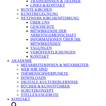
TRAINERINNEN & TRAINER
LINKS & KONTAKT
BUNTE KIRCHEN
KUNSTBEGEGNUNG
NETZWERK KIRCHENFÜHRUNG
ÜBER UNS
GESCHICHTE
MITWIRKENDE DER
ARBEITSGEMEINSCHAFT
INFORMATIONEN ÜBER DIE
MITWIRKENDEN
TAGUNGEN
VERÖFFENTLICHUNGEN
KONTAKT
AKADEMIE
MITARBEITERINNEN & MITARBEITER
WER WIR SIND
THEMENSCHWERPUNKTE
DOWNLOADS
DIGITALE KULTURERLEBNISSE
BÜCHER & KUNSTFÜHRER
SCHUTZKONZEPT
STELLENANGEBOTE
KONTAKT