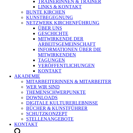
TRAINERINNEN & TRAINER
LINKS & KONTAKT
BUNTE KIRCHEN
KUNSTBEGEGNUNG
NETZWERK KIRCHENFÜHRUNG
ÜBER UNS
GESCHICHTE
MITWIRKENDE DER
ARBEITSGEMEINSCHAFT
INFORMATIONEN ÜBER DIE
MITWIRKENDEN
TAGUNGEN
VERÖFFENTLICHUNGEN
KONTAKT
AKADEMIE
MITARBEITERINNEN & MITARBEITER
WER WIR SIND
THEMENSCHWERPUNKTE
DOWNLOADS
DIGITALE KULTURERLEBNISSE
BÜCHER & KUNSTFÜHRER
SCHUTZKONZEPT
STELLENANGEBOTE
KONTAKT