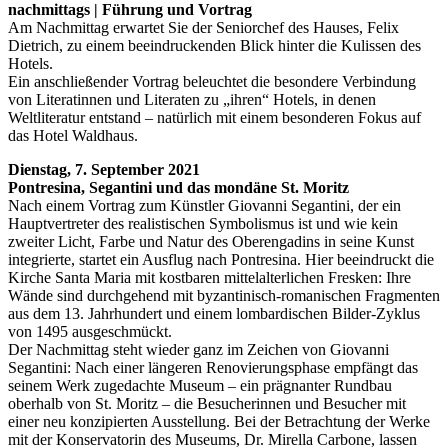
nachmittags | Führung und Vortrag
Am Nachmittag erwartet Sie der Seniorchef des Hauses, Felix
Dietrich, zu einem beeindruckenden Blick hinter die Kulissen des
Hotels.
Ein anschließender Vortrag beleuchtet die besondere Verbindung
von Literatinnen und Literaten zu „ihren“ Hotels, in denen
Weltliteratur entstand – natürlich mit einem besonderen Fokus auf
das Hotel Waldhaus.
Dienstag, 7. September 2021
Pontresina, Segantini und das mondäne St. Moritz
Nach einem Vortrag zum Künstler Giovanni Segantini, der ein
Hauptvertreter des realistischen Symbolismus ist und wie kein
zweiter Licht, Farbe und Natur des Oberengadins in seine Kunst
integrierte, startet ein Ausflug nach Pontresina. Hier beeindruckt die
Kirche Santa Maria mit kostbaren mittelalterlichen Fresken: Ihre
Wände sind durchgehend mit byzantinisch-romanischen Fragmenten
aus dem 13. Jahrhundert und einem lombardischen Bilder-Zyklus
von 1495 ausgeschmückt.
Der Nachmittag steht wieder ganz im Zeichen von Giovanni
Segantini: Nach einer längeren Renovierungsphase empfängt das
seinem Werk zugedachte Museum – ein prägnanter Rundbau
oberhalb von St. Moritz – die Besucherinnen und Besucher mit
einer neu konzipierten Ausstellung. Bei der Betrachtung der Werke
mit der Konservatorin des Museums, Dr. Mirella Carbone, lassen