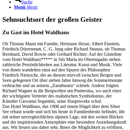
Suche
Menü
Menü
Sehnsuchtsort der großen Geister
Zu Gast im Hotel Waldhaus
Ob Thomas Mann mit Familie, Hermann Hesse, Albert Einstein,
Friedrich Dürrenmatt, C. G. Jung oder Richard Strauss, ob Thomas
Bernhard, David Bowie oder Gerhard Richter: Auf der Gästeliste
vom Hotel Waldhaus***** in Sils Maria im Oberengadin stehen
zahlreiche Persönlichkeiten aus Literatur, Kunst und Musik. Viele
von ihnen wandelten einst auf den Spuren des Philosophen
Friedrich Nietzsche, der an diesem reizvoll zwischen Bergen und
Seen gelegenen Ort über sieben Jahre hinweg die Sommermonate
verbrachte und an seinem „Zarathustra“ schrieb. Andere folgten
Richard Wagner in die Bergwelten um Pontresina, wo auch einer
der wichtigsten Vertreter des realistischen Symbolismus, der
Künstler Giovanni Segantini, seine Hauptwerke schuf.
Das Hotel Waldhaus, das 1908 auf einem Hügel über dem Silser
See erbaut wurde und sich bis heute in Familienbesitz befindet, übt
mit seiner unvergleichlichen alpinen Lage, mit den weiten Blicken
und der inspirierenden Atmosphäre eine besondere Anziehungskraft
aus. Wir freuen uns daher sehr, Ihnen die Möglichkeit zu eröffnen,