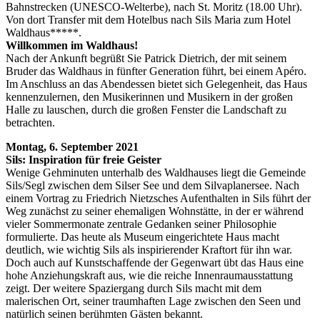
Bahnstrecken (UNESCO-Welterbe), nach St. Moritz (18.00 Uhr).
Von dort Transfer mit dem Hotelbus nach Sils Maria zum Hotel
Waldhaus*****.
Willkommen im Waldhaus!
Nach der Ankunft begrüßt Sie Patrick Dietrich, der mit seinem
Bruder das Waldhaus in fünfter Generation führt, bei einem Apéro.
Im Anschluss an das Abendessen bietet sich Gelegenheit, das Haus
kennenzulernen, den Musikerinnen und Musikern in der großen
Halle zu lauschen, durch die großen Fenster die Landschaft zu
betrachten.
Montag, 6. September 2021
Sils: Inspiration für freie Geister
Wenige Gehminuten unterhalb des Waldhauses liegt die Gemeinde
Sils/Segl zwischen dem Silser See und dem Silvaplanersee. Nach
einem Vortrag zu Friedrich Nietzsches Aufenthalten in Sils führt der
Weg zunächst zu seiner ehemaligen Wohnstätte, in der er während
vieler Sommermonate zentrale Gedanken seiner Philosophie
formulierte. Das heute als Museum eingerichtete Haus macht
deutlich, wie wichtig Sils als inspirierender Kraftort für ihn war.
Doch auch auf Kunstschaffende der Gegenwart übt das Haus eine
hohe Anziehungskraft aus, wie die reiche Innenraumausstattung
zeigt. Der weitere Spaziergang durch Sils macht mit dem
malerischen Ort, seiner traumhaften Lage zwischen den Seen und
natürlich seinen berühmten Gästen bekannt.