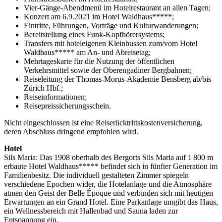
Vier-Gänge-Abendmenü im Hotelrestaurant an allen Tagen;
Konzert am 6.9.2021 im Hotel Waldhaus*****;
Eintritte, Führungen, Vorträge und Kulturwanderungen;
Bereitstellung eines Funk-Kopfhörersystems;
Transfers mit hoteleigenen Kleinbussen zum/vom Hotel
Waldhaus***** am An- und Abreisetag;
Mehrtageskarte für die Nutzung der öffentlichen
Verkehrsmittel sowie der Oberengadiner Bergbahnen;
Reiseleitung der Thomas-Morus-Akademie Bensberg ab/bis
Zürich Hbf.;
Reiseinformationen;
Reisepreissicherungsschein.
Nicht eingeschlossen ist eine Reiserücktrittskostenversicherung,
deren Abschluss dringend empfohlen wird.
Hotel
Sils Maria: Das 1908 oberhalb des Bergorts Sils Maria auf 1 800 m
erbaute Hotel Waldhaus***** befindet sich in fünfter Generation im
Familienbesitz. Die individuell gestalteten Zimmer spiegeln
verschiedene Epochen wider, die Hotelanlage und die Atmosphäre
atmen den Geist der Belle Époque und verbinden sich mit heutigen
Erwartungen an ein Grand Hotel. Eine Parkanlage umgibt das Haus,
ein Wellnessbereich mit Hallenbad und Sauna laden zur
Entspannung ein.