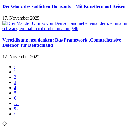
Der Glanz des südlichen Horizonts – Mit Künstlern auf Reisen
17. November 2025
Verteidigung neu denken: Das Framework ‚Comprehensive
Defence‘ für Deutschland
12. November 2025
‹
1
2
3
4
5
6
…
92
›