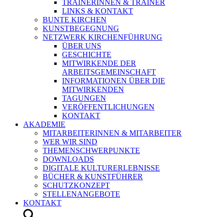
TRAINERINNEN & TRAINER
LINKS & KONTAKT
BUNTE KIRCHEN
KUNSTBEGEGNUNG
NETZWERK KIRCHENFÜHRUNG
ÜBER UNS
GESCHICHTE
MITWIRKENDE DER
ARBEITSGEMEINSCHAFT
INFORMATIONEN ÜBER DIE
MITWIRKENDEN
TAGUNGEN
VERÖFFENTLICHUNGEN
KONTAKT
AKADEMIE
MITARBEITERINNEN & MITARBEITER
WER WIR SIND
THEMENSCHWERPUNKTE
DOWNLOADS
DIGITALE KULTURERLEBNISSE
BÜCHER & KUNSTFÜHRER
SCHUTZKONZEPT
STELLENANGEBOTE
KONTAKT