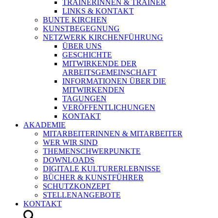
TRAINERINNEN & TRAINER
LINKS & KONTAKT
BUNTE KIRCHEN
KUNSTBEGEGNUNG
NETZWERK KIRCHENFÜHRUNG
ÜBER UNS
GESCHICHTE
MITWIRKENDE DER
ARBEITSGEMEINSCHAFT
INFORMATIONEN ÜBER DIE
MITWIRKENDEN
TAGUNGEN
VERÖFFENTLICHUNGEN
KONTAKT
AKADEMIE
MITARBEITERINNEN & MITARBEITER
WER WIR SIND
THEMENSCHWERPUNKTE
DOWNLOADS
DIGITALE KULTURERLEBNISSE
BÜCHER & KUNSTFÜHRER
SCHUTZKONZEPT
STELLENANGEBOTE
KONTAKT