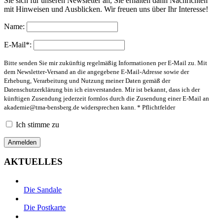
Sie sich für unseren Newsletter an, Sie erhalten dann Nachrichten
mit Hinweisen und Ausblicken. Wir freuen uns über Ihr Interesse!
Name:
E-Mail*:
Bitte senden Sie mir zukünftig regelmäßig Informationen per E-Mail zu. Mit
dem Newsletter-Versand an die angegebene E-Mail-Adresse sowie der
Erhebung, Verarbeitung und Nutzung meiner Daten gemäß der
Datenschutzerklärung bin ich einverstanden. Mir ist bekannt, dass ich der
künftigen Zusendung jederzeit formlos durch die Zusendung einer E-Mail an
akademie@tma-bensberg.de
widersprechen kann. * Pflichtfelder
Ich stimme zu
AKTUELLES
Die Sandale
Die Postkarte