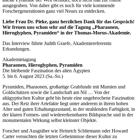
ausgegraben. Von daher gibt es noch für viele kommende
Forschergenerationen ganz viel Neues zu entdecken.
Liebe Frau Dr. Pieke, ganz herzlichen Dank für das Gespräch!
Wir freuen uns schon sehr auf die Tagung „Pharaonen,
Hieroglyphen, Pyramiden“ in der Thomas-Morus-Akademie.
Das Interview führte Judith Graefe, Akademiereferentin
Erkundungen.
Akademietagung
Pharaonen, Hieroglyphen, Pyramiden
Die bleibende Faszination des alten Ägypten
5. bis 6. August 2023 (Sa.-So.)
Pyramiden, Pharaonen, großartige Grabfunde mit Mumien und
Goldschätzen sowie die Landschaft am Nil … Von der
altägyptischen Kultur geht bis heute eine ungebrochene Faszination
aus. Der Reiz ihrer Artefakte liegt unter anderem in ihrem hohen
Alter und guten Erhaltungszustand, in der strahlenden Farbigkeit, in
der klaren Formen- und wiedererkennbaren Bildsprache und in der
monumentalen Wirkung selbst kleinster Objekte.
Forscher und Ausgräber wie Heinrich Schliemann oder Howard
Carter versuchten die letzten Geheimnisse dieser Kultur zu