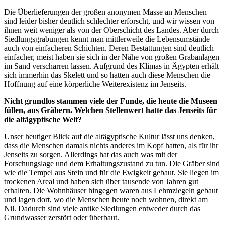
Die Überlieferungen der großen anonymen Masse an Menschen
sind leider bisher deutlich schlechter erforscht, und wir wissen von
ihnen weit weniger als von der Oberschicht des Landes. Aber durch
Siedlungsgrabungen kennt man mittlerweile die Lebensumstände
auch von einfacheren Schichten. Deren Bestattungen sind deutlich
einfacher, meist haben sie sich in der Nähe von großen Grabanlagen
im Sand verscharren lassen. Aufgrund des Klimas in Ägypten erhält
sich immerhin das Skelett und so hatten auch diese Menschen die
Hoffnung auf eine körperliche Weiterexistenz im Jenseits.
Nicht grundlos stammen viele der Funde, die heute die Museen
füllen, aus Gräbern. Welchen Stellenwert hatte das Jenseits für
die altägyptische Welt?
Unser heutiger Blick auf die altägyptische Kultur lässt uns denken,
dass die Menschen damals nichts anderes im Kopf hatten, als für ihr
Jenseits zu sorgen. Allerdings hat das auch was mit der
Forschungslage und dem Erhaltungszustand zu tun. Die Gräber sind
wie die Tempel aus Stein und für die Ewigkeit gebaut. Sie liegen im
trockenen Areal und haben sich über tausende von Jahren gut
erhalten. Die Wohnhäuser hingegen waren aus Lehmziegeln gebaut
und lagen dort, wo die Menschen heute noch wohnen, direkt am
Nil. Dadurch sind viele antike Siedlungen entweder durch das
Grundwasser zerstört oder überbaut.