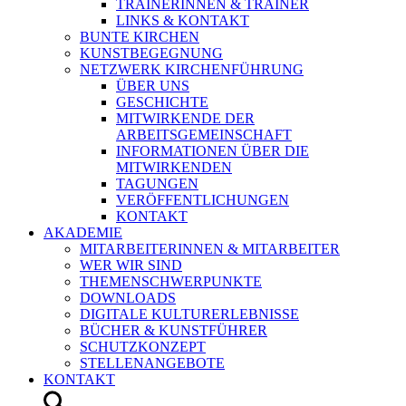
TRAINERINNEN & TRAINER
LINKS & KONTAKT
BUNTE KIRCHEN
KUNSTBEGEGNUNG
NETZWERK KIRCHENFÜHRUNG
ÜBER UNS
GESCHICHTE
MITWIRKENDE DER
ARBEITSGEMEINSCHAFT
INFORMATIONEN ÜBER DIE
MITWIRKENDEN
TAGUNGEN
VERÖFFENTLICHUNGEN
KONTAKT
AKADEMIE
MITARBEITERINNEN & MITARBEITER
WER WIR SIND
THEMENSCHWERPUNKTE
DOWNLOADS
DIGITALE KULTURERLEBNISSE
BÜCHER & KUNSTFÜHRER
SCHUTZKONZEPT
STELLENANGEBOTE
KONTAKT