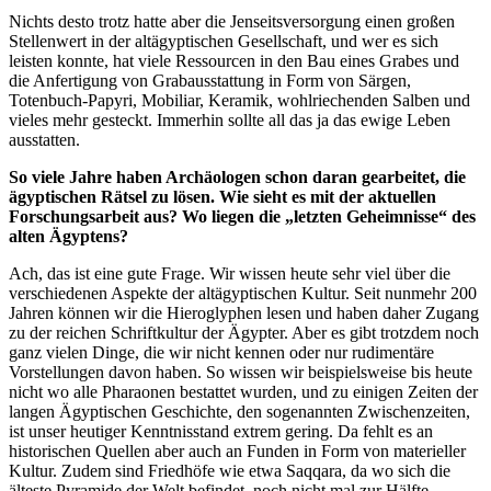
Nichts desto trotz hatte aber die Jenseitsversorgung einen großen
Stellenwert in der altägyptischen Gesellschaft, und wer es sich
leisten konnte, hat viele Ressourcen in den Bau eines Grabes und
die Anfertigung von Grabausstattung in Form von Särgen,
Totenbuch-Papyri, Mobiliar, Keramik, wohlriechenden Salben und
vieles mehr gesteckt. Immerhin sollte all das ja das ewige Leben
ausstatten.
So viele Jahre haben Archäologen schon daran gearbeitet, die
ägyptischen Rätsel zu lösen. Wie sieht es mit der aktuellen
Forschungsarbeit aus? Wo liegen die „letzten Geheimnisse“ des
alten Ägyptens?
Ach, das ist eine gute Frage. Wir wissen heute sehr viel über die
verschiedenen Aspekte der altägyptischen Kultur. Seit nunmehr 200
Jahren können wir die Hieroglyphen lesen und haben daher Zugang
zu der reichen Schriftkultur der Ägypter. Aber es gibt trotzdem noch
ganz vielen Dinge, die wir nicht kennen oder nur rudimentäre
Vorstellungen davon haben. So wissen wir beispielsweise bis heute
nicht wo alle Pharaonen bestattet wurden, und zu einigen Zeiten der
langen Ägyptischen Geschichte, den sogenannten Zwischenzeiten,
ist unser heutiger Kenntnisstand extrem gering. Da fehlt es an
historischen Quellen aber auch an Funden in Form von materieller
Kultur. Zudem sind Friedhöfe wie etwa Saqqara, da wo sich die
älteste Pyramide der Welt befindet, noch nicht mal zur Hälfte