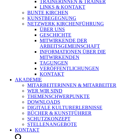
TRAINERINNEN & TRAINER
LINKS & KONTAKT
BUNTE KIRCHEN
KUNSTBEGEGNUNG
NETZWERK KIRCHENFÜHRUNG
ÜBER UNS
GESCHICHTE
MITWIRKENDE DER
ARBEITSGEMEINSCHAFT
INFORMATIONEN ÜBER DIE
MITWIRKENDEN
TAGUNGEN
VERÖFFENTLICHUNGEN
KONTAKT
AKADEMIE
MITARBEITERINNEN & MITARBEITER
WER WIR SIND
THEMENSCHWERPUNKTE
DOWNLOADS
DIGITALE KULTURERLEBNISSE
BÜCHER & KUNSTFÜHRER
SCHUTZKONZEPT
STELLENANGEBOTE
KONTAKT