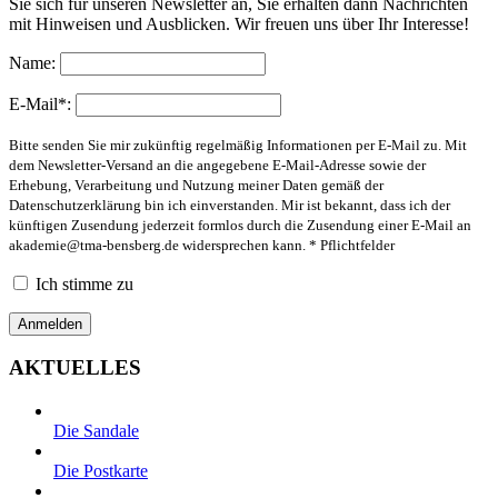
Sie sich für unseren Newsletter an, Sie erhalten dann Nachrichten
mit Hinweisen und Ausblicken. Wir freuen uns über Ihr Interesse!
Name:
E-Mail*:
Bitte senden Sie mir zukünftig regelmäßig Informationen per E-Mail zu. Mit
dem Newsletter-Versand an die angegebene E-Mail-Adresse sowie der
Erhebung, Verarbeitung und Nutzung meiner Daten gemäß der
Datenschutzerklärung bin ich einverstanden. Mir ist bekannt, dass ich der
künftigen Zusendung jederzeit formlos durch die Zusendung einer E-Mail an
akademie@tma-bensberg.de
widersprechen kann. * Pflichtfelder
Ich stimme zu
AKTUELLES
Die Sandale
Die Postkarte