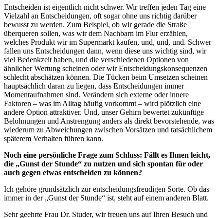
Entscheiden ist eigentlich nicht schwer. Wir treffen jeden Tag eine
Vielzahl an Entscheidungen, oft sogar ohne uns richtig darüber
bewusst zu werden. Zum Beispiel, ob wir gerade die Straße
überqueren sollen, was wir dem Nachbarn im Flur erzählen,
welches Produkt wir im Supermarkt kaufen, und, und, und. Schwer
fallen uns Entscheidungen dann, wenn diese uns wichtig sind, wir
viel Bedenkzeit haben, und die verschiedenen Optionen von
ähnlicher Wertung scheinen oder wir Entscheidungskonsequenzen
schlecht abschätzen können. Die Tücken beim Umsetzen scheinen
hauptsächlich daran zu liegen, dass Entscheidungen immer
Momentaufnahmen sind. Verändern sich externe oder innere
Faktoren – was im Alltag häufig vorkommt – wird plötzlich eine
andere Option attraktiver. Und, unser Gehirn bewertet zukünftige
Belohnungen und Anstrengung anders als direkt bevorstehende, was
wiederum zu Abweichungen zwischen Vorsätzen und tatsächlichem
späterem Verhalten führen kann.
Noch eine persönliche Frage zum Schluss: Fällt es Ihnen leicht,
die „Gunst der Stunde“ zu nutzen und sich spontan für oder
auch gegen etwas entscheiden zu können?
Ich gehöre grundsätzlich zur entscheidungsfreudigen Sorte. Ob das
immer in der „Gunst der Stunde“ ist, steht auf einem anderen Blatt.
Sehr geehrte Frau Dr. Studer, wir freuen uns auf Ihren Besuch und