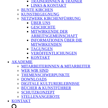
TRAINERINNEN & TRAINER
LINKS & KONTAKT
BUNTE KIRCHEN
KUNSTBEGEGNUNG
NETZWERK KIRCHENFÜHRUNG
ÜBER UNS
GESCHICHTE
MITWIRKENDE DER
ARBEITSGEMEINSCHAFT
INFORMATIONEN ÜBER DIE
MITWIRKENDEN
TAGUNGEN
VERÖFFENTLICHUNGEN
KONTAKT
AKADEMIE
MITARBEITERINNEN & MITARBEITER
WER WIR SIND
THEMENSCHWERPUNKTE
DOWNLOADS
DIGITALE KULTURERLEBNISSE
BÜCHER & KUNSTFÜHRER
SCHUTZKONZEPT
STELLENANGEBOTE
KONTAKT