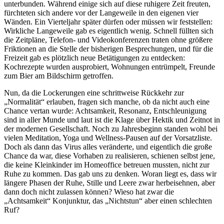
unterbunden. Während einige sich auf diese ruhigere Zeit freuten,
fürchteten sich andere vor der Langeweile in den eigenen vier
Wänden. Ein Vierteljahr später dürfen oder müssen wir feststellen:
Wirkliche Langeweile gab es eigentlich wenig. Schnell füllten sich
die Zeitpläne, Telefon- und Videokonferenzen traten ohne größere
Friktionen an die Stelle der bisherigen Besprechungen, und für die
Freizeit gab es plötzlich neue Betätigungen zu entdecken:
Kochrezepte wurden ausprobiert, Wohnungen entrümpelt, Freunde
zum Bier am Bildschirm getroffen.
Nun, da die Lockerungen eine schrittweise Rückkehr zur
„Normalität“ erlauben, fragen sich manche, ob da nicht auch eine
Chance vertan wurde: Achtsamkeit, Resonanz, Entschleunigung
sind in aller Munde und laut ist die Klage über Hektik und Zeitnot in
der modernen Gesellschaft. Noch zu Jahresbeginn standen wohl bei
vielen Meditation, Yoga und Wellness-Pausen auf der Vorsatzliste.
Doch als dann das Virus alles veränderte, und eigentlich die große
Chance da war, diese Vorhaben zu realisieren, schienen selbst jene,
die keine Kleinkinder im Homeoffice betreuen mussten, nicht zur
Ruhe zu kommen. Das gab uns zu denken. Woran liegt es, dass wir
längere Phasen der Ruhe, Stille und Leere zwar herbeisehnen, aber
dann doch nicht zulassen können? Wieso hat zwar die
„Achtsamkeit“ Konjunktur, das „Nichtstun“ aber einen schlechten
Ruf?