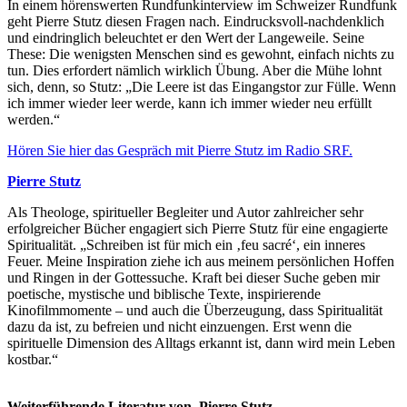
In einem hörenswerten Rundfunkinterview im Schweizer Rundfunk
geht Pierre Stutz diesen Fragen nach. Eindrucksvoll-nachdenklich
und eindringlich beleuchtet er den Wert der Langeweile. Seine
These: Die wenigsten Menschen sind es gewohnt, einfach nichts zu
tun. Dies erfordert nämlich wirklich Übung. Aber die Mühe lohnt
sich, denn, so Stutz: „Die Leere ist das Eingangstor zur Fülle. Wenn
ich immer wieder leer werde, kann ich immer wieder neu erfüllt
werden.“
Hören Sie hier das Gespräch mit Pierre Stutz im Radio SRF.
Pierre Stutz
Als Theologe, spiritueller Begleiter und Autor zahlreicher sehr
erfolgreicher Bücher engagiert sich Pierre Stutz für eine engagierte
Spiritualität. „Schreiben ist für mich ein ‚feu sacré‘, ein inneres
Feuer. Meine Inspiration ziehe ich aus meinem persönlichen Hoffen
und Ringen in der Gottessuche. Kraft bei dieser Suche geben mir
poetische, mystische und biblische Texte, inspirierende
Kinofilmmomente – und auch die Überzeugung, dass Spiritualität
dazu da ist, zu befreien und nicht einzuengen. Erst wenn die
spirituelle Dimension des Alltags erkannt ist, dann wird mein Leben
kostbar.“
Weiterführende Literatur von Pierre Stutz