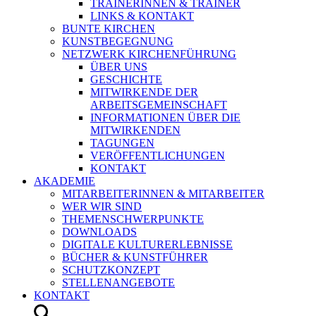
TRAINERINNEN & TRAINER
LINKS & KONTAKT
BUNTE KIRCHEN
KUNSTBEGEGNUNG
NETZWERK KIRCHENFÜHRUNG
ÜBER UNS
GESCHICHTE
MITWIRKENDE DER
ARBEITSGEMEINSCHAFT
INFORMATIONEN ÜBER DIE
MITWIRKENDEN
TAGUNGEN
VERÖFFENTLICHUNGEN
KONTAKT
AKADEMIE
MITARBEITERINNEN & MITARBEITER
WER WIR SIND
THEMENSCHWERPUNKTE
DOWNLOADS
DIGITALE KULTURERLEBNISSE
BÜCHER & KUNSTFÜHRER
SCHUTZKONZEPT
STELLENANGEBOTE
KONTAKT