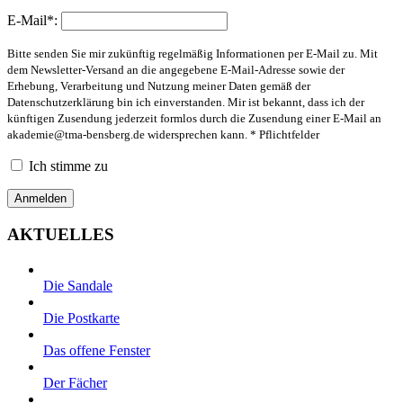
E-Mail*:
Bitte senden Sie mir zukünftig regelmäßig Informationen per E-Mail zu. Mit
dem Newsletter-Versand an die angegebene E-Mail-Adresse sowie der
Erhebung, Verarbeitung und Nutzung meiner Daten gemäß der
Datenschutzerklärung bin ich einverstanden. Mir ist bekannt, dass ich der
künftigen Zusendung jederzeit formlos durch die Zusendung einer E-Mail an
akademie@tma-bensberg.de
widersprechen kann. * Pflichtfelder
Ich stimme zu
AKTUELLES
Die Sandale
Die Postkarte
Das offene Fenster
Der Fächer