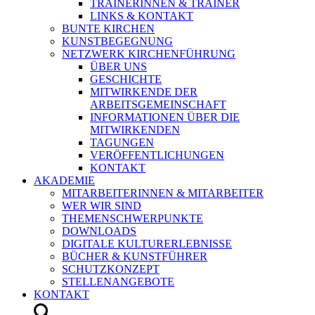
TRAINERINNEN & TRAINER
LINKS & KONTAKT
BUNTE KIRCHEN
KUNSTBEGEGNUNG
NETZWERK KIRCHENFÜHRUNG
ÜBER UNS
GESCHICHTE
MITWIRKENDE DER
ARBEITSGEMEINSCHAFT
INFORMATIONEN ÜBER DIE
MITWIRKENDEN
TAGUNGEN
VERÖFFENTLICHUNGEN
KONTAKT
AKADEMIE
MITARBEITERINNEN & MITARBEITER
WER WIR SIND
THEMENSCHWERPUNKTE
DOWNLOADS
DIGITALE KULTURERLEBNISSE
BÜCHER & KUNSTFÜHRER
SCHUTZKONZEPT
STELLENANGEBOTE
KONTAKT