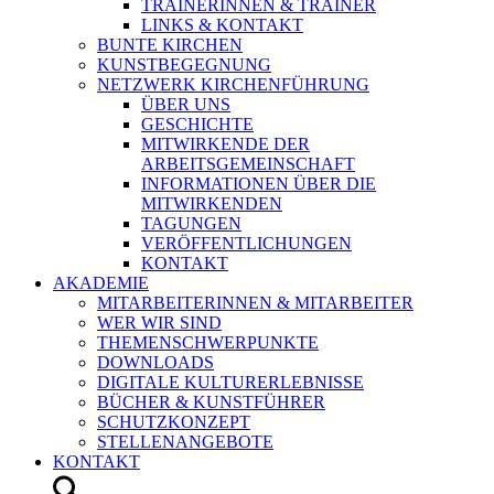
TRAINERINNEN & TRAINER
LINKS & KONTAKT
BUNTE KIRCHEN
KUNSTBEGEGNUNG
NETZWERK KIRCHENFÜHRUNG
ÜBER UNS
GESCHICHTE
MITWIRKENDE DER
ARBEITSGEMEINSCHAFT
INFORMATIONEN ÜBER DIE
MITWIRKENDEN
TAGUNGEN
VERÖFFENTLICHUNGEN
KONTAKT
AKADEMIE
MITARBEITERINNEN & MITARBEITER
WER WIR SIND
THEMENSCHWERPUNKTE
DOWNLOADS
DIGITALE KULTURERLEBNISSE
BÜCHER & KUNSTFÜHRER
SCHUTZKONZEPT
STELLENANGEBOTE
KONTAKT