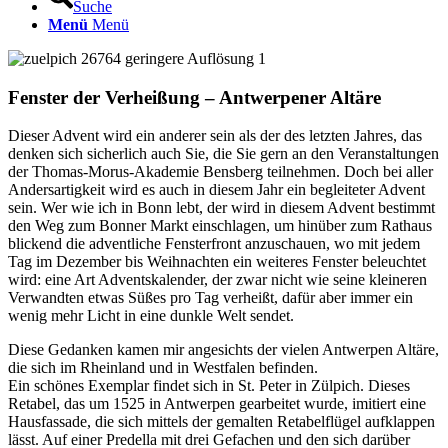
Suche
Menü
Menü
Fenster der Verheißung – Antwerpener Altäre
Dieser Advent wird ein anderer sein als der des letzten Jahres, das
denken sich sicherlich auch Sie, die Sie gern an den Veranstaltungen
der Thomas-Morus-Akademie Bensberg teilnehmen. Doch bei aller
Andersartigkeit wird es auch in diesem Jahr ein begleiteter Advent
sein. Wer wie ich in Bonn lebt, der wird in diesem Advent bestimmt
den Weg zum Bonner Markt einschlagen, um hinüber zum Rathaus
blickend die adventliche Fensterfront anzuschauen, wo mit jedem
Tag im Dezember bis Weihnachten ein weiteres Fenster beleuchtet
wird: eine Art Adventskalender, der zwar nicht wie seine kleineren
Verwandten etwas Süßes pro Tag verheißt, dafür aber immer ein
wenig mehr Licht in eine dunkle Welt sendet.
Diese Gedanken kamen mir angesichts der vielen Antwerpen Altäre,
die sich im Rheinland und in Westfalen befinden.
Ein schönes Exemplar findet sich in St. Peter in Zülpich. Dieses
Retabel, das um 1525 in Antwerpen gearbeitet wurde, imitiert eine
Hausfassade, die sich mittels der gemalten Retabelflügel aufklappen
lässt. Auf einer Predella mit drei Gefachen und den sich darüber