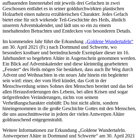
aufbauenden Innenretabel mit jeweils drei Gefachen in zwei
Geschossen entfaltet es in seiner golddurchwirkten plastischen
Holzarbeit einen nahezu erzählerischen Charakter. Jedes Gefach
bietet eine für sich wirkende Teil-Geschichte des Heils, ähnlich
unserem Adventskalender, und lädt uns so ein zu einem
innehaltenden Betrachten und Entdecken von besonderen Details.
Im kommenden Jahr führt die Erkundung
„Goldene Wundertafeln“
am 30. April 2021 (Fr.) nach Dortmund und Schwerte, wo
besonders kostbare und beeindruckende Exemplare dieser im 16.
Jahrhundert so begehrten Altäre in Augenschein genommen werden.
Ein Blick auf Adventskalender und diese kleinteilig gearbeiteten
„Fenster“ des Heils mögen Sie bestärken, dass auch Ihr Weg durch
Advent und Weihnachten in ein neues Jahr hinein ein begleiteter
sein wird: einer, der vom Heil kündet, das Gott in der
Menschwerdung seines Sohnes den Menschen bereitet und das bei
allen Herausforderungen des Lebens, bei allen Krisen und sogar
tiefgreifenden Veränderungen, nichts von seinem
Verheißungscharakter einbüßt: Du bist nicht allein, sondern
hineingenommen in die große Geschichte Gottes mit den Menschen,
die uns ausschnittsweise in jedem der vielen Antwerpen Altäre
goldrauschend entgegenstrahlt.
Weitere Informationen zur Erkundung „Goldene Wundertafeln.
Antwerpener Altäre in Dortmund und Schwerte“ am 30. April 2021