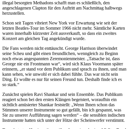
illegal besorgten Methadons schafft man es schließlich, den
angeschlagenen Clapton für den Auftritt am Nachmittag halbwegs
herzustellen.
Schon seit Tagen vibriert New York vor Erwartung wie seit der
letzten Beatles-Tour im Sommer 1966 nicht mehr. Sämtliche Karten
waren innerhalb kürzester Zeit ausverkauft, so dass ein zweites
Konzert am gleichen Tag angekündigt wurde.
Die Fans werden nicht enttäuscht. George Harrison überwindet
seine Scheu und gibt einen freundlichen, wenngleich zu Beginn
noch etwas angespannten Zeremonienmeister. „Tatsache ist, dass
George nie ein Frontmann war“, wird sich Klaus Voormann später
erinnern, „er stand vor dem Publikum und sprach zu ihnen, und man
kann sehen, wie unwohl er sich dabei fühlte. Das war nicht sein
Ding. Er wollte es nur für seinen Freund tun. Deshalb finde ich es
so stark.“
Zunächst spielen Ravi Shankar und sein Ensemble. Das Publikum
reagiert schon bei den ersten Klängen begeistert, woraufhin ein
sichtlich amüsierter Shankar feststellt: „Wenn Ihnen schon das
Stimmen unserer Instrumente so gut gefällt, bin ich gespannt, was
Sie zu unserer Aufführung sagen werden“ – die sensiblen indischen
Instrumente hatten sich unter der Hitze der Scheinwerfer verstimmt.