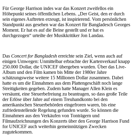
Für George Harrison indes war das Konzert zweifellos ein
Höhepunkt seines öffentlichen Lebens. „Der Geist, den er durch
sein eigenes Auftreten erzeugt, ist inspirierend. Vom persönlichen
Standpunkt aus gesehen war das Konzert für Bangladesch Georges
Moment. Er hat es auf die Beine gestellt und er hat es
durchgezogen“ urteilte der Musikkritiker Jon Landau.
Das
Concert for Bangladesh
erreichte sein Ziel, wenn auch auf
einigen Umwegen: Unmittelbar erbrachte der Kartenverkauf knapp
250.000 Dollar, die UNICEF übergeben wurden. Über das Live-
Album und den Film kamen bis Mitte der 1980er Jahre
schätzungsweise weitere 15 Millionen Dollar zusammen. Dabei
hatte es um die Einnahmen aus dem Plattengeschäft noch lange
Streitigkeiten gegeben. Zudem hatte Manager Allen Klein es
versäumt, eine Steuerbefreiung zu beantragen, so dass große Teile
der Erlöse über Jahre auf einem Treuhandkonto bei den
amerikanischen Steuerbehörden eingefroren waren, bis eine
zufriedenstellende Regelung gefunden wurde. So können die
Einnahmen aus den Verkäufen von Tonträgern und
Filmaufzeichnungen des Konzerts über den George Harrison Fund
for UNICEF auch weiterhin gemeinnützigen Zwecken
zugutekommen.