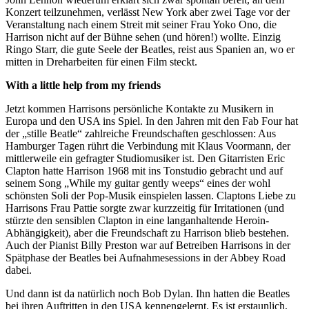
Konzert teilzunehmen, verlässt New York aber zwei Tage vor der
Veranstaltung nach einem Streit mit seiner Frau Yoko Ono, die
Harrison nicht auf der Bühne sehen (und hören!) wollte. Einzig
Ringo Starr, die gute Seele der Beatles, reist aus Spanien an, wo er
mitten in Dreharbeiten für einen Film steckt.
With a little help from my friends
Jetzt kommen Harrisons persönliche Kontakte zu Musikern in
Europa und den USA ins Spiel. In den Jahren mit den Fab Four hat
der „stille Beatle“ zahlreiche Freundschaften geschlossen: Aus
Hamburger Tagen rührt die Verbindung mit Klaus Voormann, der
mittlerweile ein gefragter Studiomusiker ist. Den Gitarristen Eric
Clapton hatte Harrison 1968 mit ins Tonstudio gebracht und auf
seinem Song „While my guitar gently weeps“ eines der wohl
schönsten Soli der Pop-Musik einspielen lassen. Claptons Liebe zu
Harrisons Frau Pattie sorgte zwar kurzzeitig für Irritationen (und
stürzte den sensiblen Clapton in eine langanhaltende Heroin-
Abhängigkeit), aber die Freundschaft zu Harrison blieb bestehen.
Auch der Pianist Billy Preston war auf Betreiben Harrisons in der
Spätphase der Beatles bei Aufnahmesessions in der Abbey Road
dabei.
Und dann ist da natürlich noch Bob Dylan. Ihn hatten die Beatles
bei ihren Auftritten in den USA kennengelernt. Es ist erstaunlich,