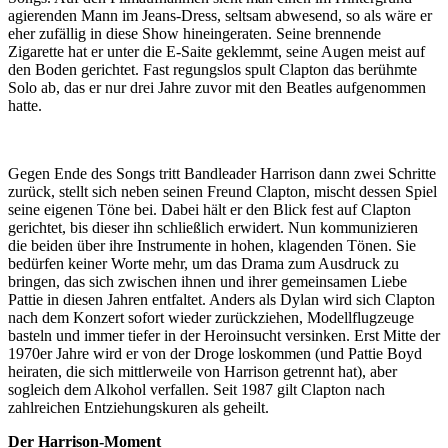
agierenden Mann im Jeans-Dress, seltsam abwesend, so als wäre er
eher zufällig in diese Show hineingeraten. Seine brennende
Zigarette hat er unter die E-Saite geklemmt, seine Augen meist auf
den Boden gerichtet. Fast regungslos spult Clapton das berühmte
Solo ab, das er nur drei Jahre zuvor mit den Beatles aufgenommen
hatte.
Gegen Ende des Songs tritt Bandleader Harrison dann zwei Schritte
zurück, stellt sich neben seinen Freund Clapton, mischt dessen Spiel
seine eigenen Töne bei. Dabei hält er den Blick fest auf Clapton
gerichtet, bis dieser ihn schließlich erwidert. Nun kommunizieren
die beiden über ihre Instrumente in hohen, klagenden Tönen. Sie
bedürfen keiner Worte mehr, um das Drama zum Ausdruck zu
bringen, das sich zwischen ihnen und ihrer gemeinsamen Liebe
Pattie in diesen Jahren entfaltet. Anders als Dylan wird sich Clapton
nach dem Konzert sofort wieder zurückziehen, Modellflugzeuge
basteln und immer tiefer in der Heroinsucht versinken. Erst Mitte der
1970er Jahre wird er von der Droge loskommen (und Pattie Boyd
heiraten, die sich mittlerweile von Harrison getrennt hat), aber
sogleich dem Alkohol verfallen. Seit 1987 gilt Clapton nach
zahlreichen Entziehungskuren als geheilt.
Der Harrison-Moment