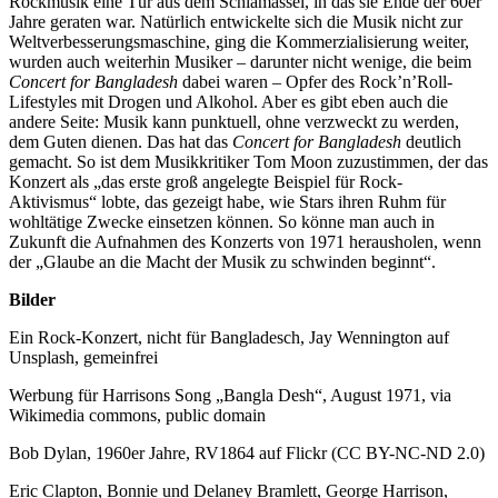
Rockmusik eine Tür aus dem Schlamassel, in das sie Ende der 60er
Jahre geraten war. Natürlich entwickelte sich die Musik nicht zur
Weltverbesserungsmaschine, ging die Kommerzialisierung weiter,
wurden auch weiterhin Musiker – darunter nicht wenige, die beim
Concert for Bangladesh
dabei waren – Opfer des Rock’n’Roll-
Lifestyles mit Drogen und Alkohol. Aber es gibt eben auch die
andere Seite: Musik kann punktuell, ohne verzweckt zu werden,
dem Guten dienen. Das hat das
Concert for Bangladesh
deutlich
gemacht. So ist dem Musikkritiker Tom Moon zuzustimmen, der das
Konzert als „das erste groß angelegte Beispiel für Rock-
Aktivismus“ lobte, das gezeigt habe, wie Stars ihren Ruhm für
wohltätige Zwecke einsetzen können. So könne man auch in
Zukunft die Aufnahmen des Konzerts von 1971 herausholen, wenn
der „Glaube an die Macht der Musik zu schwinden beginnt“.
Bilder
Ein Rock-Konzert, nicht für Bangladesch, Jay Wennington auf
Unsplash, gemeinfrei
Werbung für
Harrisons Song „Bangla Desh“, August 1971, via
Wikimedia commons, public domain
Bob Dylan, 1960er Jahre, RV1864 auf Flickr (CC BY-NC-ND 2.0)
Eric Clapton, Bonnie und Delaney Bramlett, George Harrison,