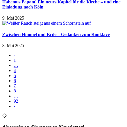
Habemus Papam! Ein neues Kapitel für die Kirche – und eine
Einladung nach Köln
9. Mai 2025
Zwischen Himmel und Erde – Gedanken zum Konklave
8. Mai 2025
‹
1
…
4
5
6
7
8
…
92
›