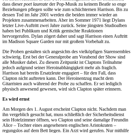
dass dieser
poet laureate
der Pop-Musik zu keinem Beatle so enge
Beziehungen pflegen sollte wie zum schüchternen Harrison. Bis zu
dessen Tod im Jahr 2001 werden die beiden immer wieder an
Projekten zusammenarbeiten. Aber im Sommer 1971 liegt Dylans
letzter Live-Auftritt zwei Jahre zurück. Seine jüngsten Studioalben
haben bei Publikum und Kritik gemischte Reaktionen
hervorgerufen. Dylan zögert daher und sagt Harrison einen Auftritt
im Madison Square Garden nur mit großem Vorbehalt zu.
Die Proben gestalten sich angesichts des vielköpfigen Starensembles
schwierig. Erst bei der Generalprobe am Vorabend der Show sind
alle Musiker dabei. Zu diesem Zeitpunkt ist Claptons Teilnahme
jedoch aufgrund seiner Heroinabhängigkeit mehr als fraglich.
Harrison hat bereits Ersatzleute engagiert – für den Fall, dass
Clapton nicht auftreten kann. Der Heroinentzug macht dem
Gitarristen auch während der Probe zu schaffen. Er sei lediglich
physisch anwesend gewesen, wird sich Clapton später erinnern.
Es wird ernst
Am Morgen des 1. August erscheint Clapton nicht. Nachdem man
ihn vergeblich gesucht hat, muss schließlich der Sicherheitsdienst
sein Hotelzimmer öffnen, wo Clapton und seine damalige Freundin
Alice – Tochter eines angesehenen englischen Aristokraten –
regungslos auf dem Bett liegen. Ein Arzt wird gerufen. Nur mithilfe