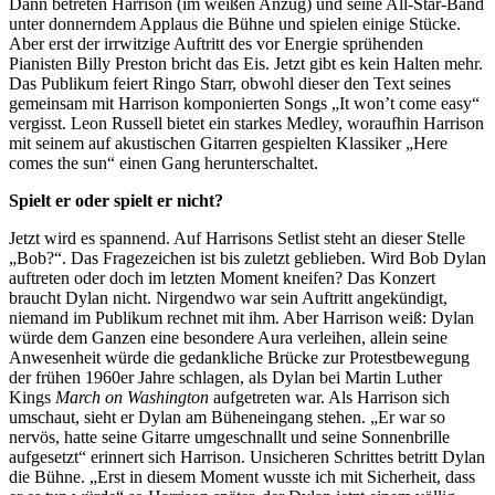
Dann betreten Harrison (im weißen Anzug) und seine All-Star-Band
unter donnerndem Applaus die Bühne und spielen einige Stücke.
Aber erst der irrwitzige Auftritt des vor Energie sprühenden
Pianisten Billy Preston bricht das Eis. Jetzt gibt es kein Halten mehr.
Das Publikum feiert Ringo Starr, obwohl dieser den Text seines
gemeinsam mit Harrison komponierten Songs „It won’t come easy“
vergisst. Leon Russell bietet ein starkes Medley, woraufhin Harrison
mit seinem auf akustischen Gitarren gespielten Klassiker „Here
comes the sun“ einen Gang herunterschaltet.
Spielt er oder spielt er nicht?
Jetzt wird es spannend. Auf Harrisons Setlist steht an dieser Stelle
„Bob?“. Das Fragezeichen ist bis zuletzt geblieben. Wird Bob Dylan
auftreten oder doch im letzten Moment kneifen? Das Konzert
braucht Dylan nicht. Nirgendwo war sein Auftritt angekündigt,
niemand im Publikum rechnet mit ihm. Aber Harrison weiß: Dylan
würde dem Ganzen eine besondere Aura verleihen, allein seine
Anwesenheit würde die gedankliche Brücke zur Protestbewegung
der frühen 1960er Jahre schlagen, als Dylan bei Martin Luther
Kings
March on Washington
aufgetreten war. Als Harrison sich
umschaut, sieht er Dylan am Büheneingang stehen. „Er war so
nervös, hatte seine Gitarre umgeschnallt und seine Sonnenbrille
aufgesetzt“ erinnert sich Harrison. Unsicheren Schrittes betritt Dylan
die Bühne. „Erst in diesem Moment wusste ich mit Sicherheit, dass