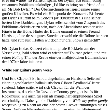
er es tun würde“ so Harrison später, der Dylan jetzt einem völlig
erstaunten Publikum ankündigt: „I‘d like to bring on a friend of us
all, Mr Bob Dylan.“ Der Überraschungsgast spielt einige seiner
großen Klassiker. Es wird ein Höhepunkt des Konzerts. Bis heute
gilt Dylans Auftritt beim
Concert for Bangladesh
als eine seiner
besten Live-Darbietungen. Dylan selbst scheint vom Zuspruch des
Publikums elektrisiert zu sein, nach der Abendshow reckt er seine
Fäuste in die Höhe. Hinter der Bühne umarmt er seinen Freund
Harrison, ohne dessen gutes Zureden er wohl nie die Bühne betreten
hätte, und ruft aus: „Hätten wir doch nur drei Shows gemacht!“
Für Dylan ist das Konzert eine triumphale Rückkehr aus der
Versenkung, bald schon wird er wieder auf Tournee gehen, und mit
seiner
Rolling Thunder Revue
eine der maßgeblichen Bühnenshows
der 1970er Jahre initiieren.
While our guitars gently weep
Und Eric Clapton? Er hat durchgehalten, an Harrisons Seite auf
einer ungeschlachten halbakustischen Gibson Byrdland-Gitarre
spielend. Jahre später wird sich Clapton für die Wahl des
Instruments, das eher für Jazz oder Country geeignet ist als für
Rockmusik, wie auch für sein als mangelhaft empfundenes Spiel
entschuldigen. Dabei gilt die Darbietung von
While my guitar gently
weeps
völlig zu Recht als eine der besten Live-Aufführungen dieses
Songs. Auf den Filmaufnahmen sieht man einen im Hintergrund