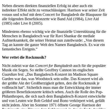
Neben diesem direkten finanziellen Erfolg ist aber auch ein
indirekter Effekt nicht zu vernachlässigen: Harrison war seiner Zeit
voraus und schuf mit dem Concert for Bangladesh die Blaupause für
alle folgenden Benefizkonzerte wie Band Aid (1984), Live Aid
(1985) oder Live 8 (2005).
Mindestens ebenso wichtig wie die finanzielle Unterstützung für die
Menschen in Bangladesch war für Ravi Shankar die mediale
Aufmerksamkeit, die seiner Heimat nun zuteilwurde: „Von diesem
Tag an kannte die ganze Welt den Namen Bangladesch. Es war ein
fantastisches Ereignis.“
Wer rettet die Rockmusik?
Nicht zuletzt war das
Concert for Bangladesh
auch für die populäre
Musik ein Segen. So stellte Geoffrey Cannon im englischen
Guardian
fest: „Das Bangladesch-Konzert im Madison Square
Garden war das, was Woodstock sein sollte. Das Konzert wird als
der größte Akt der Großherzigkeit gelten, den die Rockmusik je
vollbracht hat“. Sicherlich muss man die Entwicklung der immer
größeren Benefizkonzerte kritisch sehen. Auch die Rolle des Pop-
Philanthropen, die sich nach dem Bangladesch-Konzert entwickelte
und von Leuten wie Bob Geldof und Bono verkörpert wird, gefällt
nicht jedem. Aber im Sommer 1971 öffnete George Harrison der