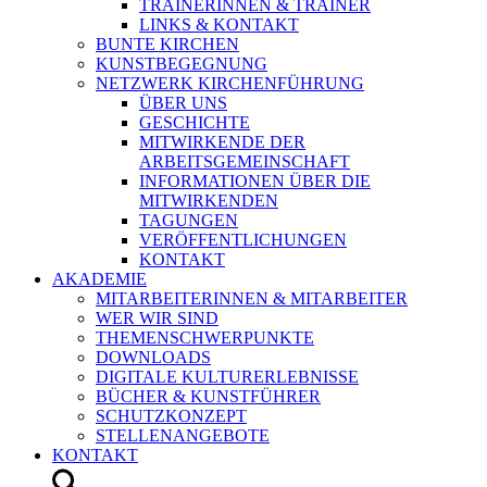
TRAINERINNEN & TRAINER
LINKS & KONTAKT
BUNTE KIRCHEN
KUNSTBEGEGNUNG
NETZWERK KIRCHENFÜHRUNG
ÜBER UNS
GESCHICHTE
MITWIRKENDE DER
ARBEITSGEMEINSCHAFT
INFORMATIONEN ÜBER DIE
MITWIRKENDEN
TAGUNGEN
VERÖFFENTLICHUNGEN
KONTAKT
AKADEMIE
MITARBEITERINNEN & MITARBEITER
WER WIR SIND
THEMENSCHWERPUNKTE
DOWNLOADS
DIGITALE KULTURERLEBNISSE
BÜCHER & KUNSTFÜHRER
SCHUTZKONZEPT
STELLENANGEBOTE
KONTAKT