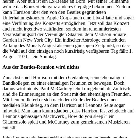
helfen. Aber nun ist ein Ex-Beatle an Bord. Mit seiner Teilnahme
würde das Konzert ein ganz anderes Gepräge bekommen. Zudem
kann Harrison über den von den Beatles gegründeten
Unterhaltungskonzern Apple Corps auch eine Live-Platte und sogar
eine Verfilmung des Konzerts ermöglichen. Jetzt soll das Konzert
auch nicht irgendwo stattfinden, sondern im renommiertesten
Veranstaltungsort der Vereinigten Staaten: dem Madison Square
Garden in New York City. Ein indischer Astrologe ermittelt den
Anfang des Monats August als einen günstigen Zeitpunkt, so dass
die Wahl auf den einzigen noch kurzfristig verfügbaren Tag fällt: 1.
August 1971 – ein Sonntag.
Aus der Beatles-Reunion wird nichts
Zunächst spielt Harrison mit dem Gedanken, seine ehemaligen
Bandkollegen zu einer einmaligen Reunion zu bewegen. Doch
daraus wird nichts. Paul McCartney lehnt umgehend ab. Zu frisch
sind die Erinnerungen an den Streit mit den ehemaligen Freunden.
Mit Lennon liefert er sich nach dem Ende der Beatles einen
medialen Kleinkrieg, an dem Harrison auf Lennons Seite sogar
mitwirkt. Man kann kaum glauben, dass Harrison fast zeitgleich auf
Lennons gehässigen Machwerk „How do you sleep?“ ein
Gitarrensolo spielt und McCartney zum gemeinsamen Musizieren
einlädt.
John Lennon wiederum erklärt sich zwar spontan bereit, an dem