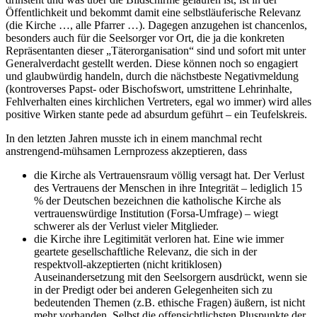
Öffentlichkeit und bekommt damit eine selbstläuferische Relevanz
(die Kirche …, alle Pfarrer …). Dagegen anzugehen ist chancenlos,
besonders auch für die Seelsorger vor Ort, die ja die konkreten
Repräsentanten dieser „Täterorganisation“ sind und sofort mit unter
Generalverdacht gestellt werden. Diese können noch so engagiert
und glaubwürdig handeln, durch die nächstbeste Negativmeldung
(kontroverses Papst- oder Bischofswort, umstrittene Lehrinhalte,
Fehlverhalten eines kirchlichen Vertreters, egal wo immer) wird alles
positive Wirken stante pede ad absurdum geführt – ein Teufelskreis.
In den letzten Jahren musste ich in einem manchmal recht
anstrengend-mühsamen Lernprozess akzeptieren, dass
die Kirche als Vertrauensraum völlig versagt hat. Der Verlust
des Vertrauens der Menschen in ihre Integrität – lediglich 15
% der Deutschen bezeichnen die katholische Kirche als
vertrauenswürdige Institution (Forsa-Umfrage) – wiegt
schwerer als der Verlust vieler Mitglieder.
die Kirche ihre Legitimität verloren hat. Eine wie immer
geartete gesellschaftliche Relevanz, die sich in der
respektvoll-akzeptierten (nicht kritiklosen)
Auseinandersetzung mit den Seelsorgern ausdrückt, wenn sie
in der Predigt oder bei anderen Gelegenheiten sich zu
bedeutenden Themen (z.B. ethische Fragen) äußern, ist nicht
mehr vorhanden. Selbst die offensichtlichsten Pluspunkte der