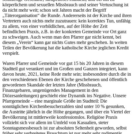
körperlichem und sexuellen Missbrauch und seiner Vertuschung ist
da nicht mehr weit; schon seit Jahren macht der Begriff
„Täterorganisation“ die Runde. Andererseits ist der Kirche und ihren
Vertretern auch nichts mehr zuzutrauen: kein korrektes Tun, unfähig
zu allem, von einer vorbildlichen, auf der Höhe der Zeit
befindlichen Praxis, z.B. in der konkreten Gemeinde vor Ort ganz
zu schweigen. Auch wenn man den Pfarrer gar nicht kennt, bei
diesem „Verein“ kann gar nichts Gutes mehr geschehen. In weiten
Teilen der Bevölkerung hat die katholische Kirche jeglichen Kredit
verspielt.
Waren Pfarrer und Gemeinde vor gut 15 bis 20 Jahren in diesem
Stadtteil gut verankert und im Großen und Ganzen integriert, kann
davon heute, 2021, keine Rede mehr sein; insbesondere durch die in
den verschiedenen Ebenen der Kirche geschehenen und öffentlich
gewordenen Skandale der letzten Jahre (Missbrauch,
Finanzgebaren, ungenügendes Management in den
Diözesanleitungen) geschieht eine Dynamik ins Negative. Unsere
Pfarrgemeinde – eine marginale Größe im Stadtteil: Die
sonntäglichen Kirchenbesucherzahlen sind unter 10 % gesunken,
die Austritte jährlich in die Höhe gegangen, und über ein Viertel der
Bevölkerung ist mittlerweile konfessionslos. Religiöse Praxis
vollzieht sich vor allem im Umfeld von Kasualien, steter
Sonntagsmessbesuch ist zur absoluten Seltenheit geworden, selbst
früher sehr verbreitetes Brauchtum ist nur mehr sehr rudimentär