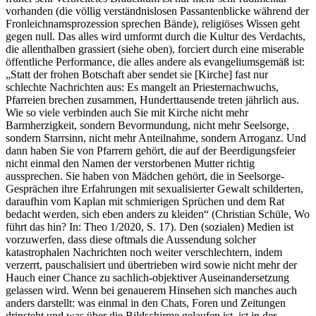
vorhanden (die völlig verständnislosen Passantenblicke während der
Fronleichnamsprozession sprechen Bände), religiöses Wissen geht
gegen null. Das alles wird umformt durch die Kultur des Verdachts,
die allenthalben grassiert (siehe oben), forciert durch eine miserable
öffentliche Performance, die alles andere als evangeliumsgemäß ist:
„Statt der frohen Botschaft aber sendet sie [Kirche] fast nur
schlechte Nachrichten aus: Es mangelt an Priesternachwuchs,
Pfarreien brechen zusammen, Hunderttausende treten jährlich aus.
Wie so viele verbinden auch Sie mit Kirche nicht mehr
Barmherzigkeit, sondern Bevormundung, nicht mehr Seelsorge,
sondern Starrsinn, nicht mehr Anteilnahme, sondern Arroganz. Und
dann haben Sie von Pfarrern gehört, die auf der Beerdigungsfeier
nicht einmal den Namen der verstorbenen Mutter richtig
aussprechen. Sie haben von Mädchen gehört, die in Seelsorge-
Gesprächen ihre Erfahrungen mit sexualisierter Gewalt schilderten,
daraufhin vom Kaplan mit schmierigen Sprüchen und dem Rat
bedacht werden, sich eben anders zu kleiden“ (Christian Schüle, Wo
führt das hin? In: Theo 1/2020, S. 17). Den (sozialen) Medien ist
vorzuwerfen, dass diese oftmals die Aussendung solcher
katastrophalen Nachrichten noch weiter verschlechtern, indem
verzerrt, pauschalisiert und übertrieben wird sowie nicht mehr der
Hauch einer Chance zu sachlich-objektiver Auseinandersetzung
gelassen wird. Wenn bei genauerem Hinsehen sich manches auch
anders darstellt: was einmal in den Chats, Foren und Zeitungen
drinsteht und was über die Bildschirme gelaufen ist, ist in der