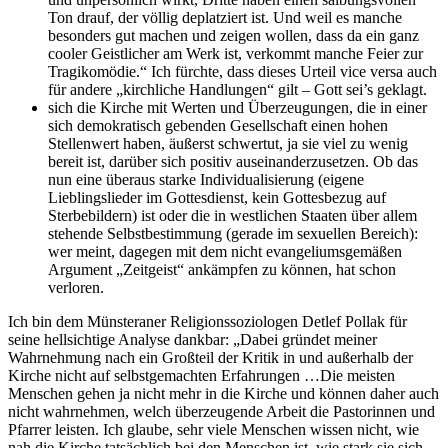
Ton drauf, der völlig deplatziert ist. Und weil es manche
besonders gut machen und zeigen wollen, dass da ein ganz
cooler Geistlicher am Werk ist, verkommt manche Feier zur
Tragikomödie.“ Ich fürchte, dass dieses Urteil vice versa auch
für andere „kirchliche Handlungen“ gilt – Gott sei’s geklagt.
sich die Kirche mit Werten und Überzeugungen, die in einer
sich demokratisch gebenden Gesellschaft einen hohen
Stellenwert haben, äußerst schwertut, ja sie viel zu wenig
bereit ist, darüber sich positiv auseinanderzusetzen. Ob das
nun eine überaus starke Individualisierung (eigene
Lieblingslieder im Gottesdienst, kein Gottesbezug auf
Sterbebildern) ist oder die in westlichen Staaten über allem
stehende Selbstbestimmung (gerade im sexuellen Bereich):
wer meint, dagegen mit dem nicht evangeliumsgemäßen
Argument „Zeitgeist“ ankämpfen zu können, hat schon
verloren.
Ich bin dem Münsteraner Religionssoziologen Detlef Pollak für
seine hellsichtige Analyse dankbar: „Dabei gründet meiner
Wahrnehmung nach ein Großteil der Kritik in und außerhalb der
Kirche nicht auf selbstgemachten Erfahrungen …Die meisten
Menschen gehen ja nicht mehr in die Kirche und können daher auch
nicht wahrnehmen, welch überzeugende Arbeit die Pastorinnen und
Pfarrer leisten. Ich glaube, sehr viele Menschen wissen nicht, wie
nah die Kirche tatsächlich bei den Menschen ist, wie stark sie sich