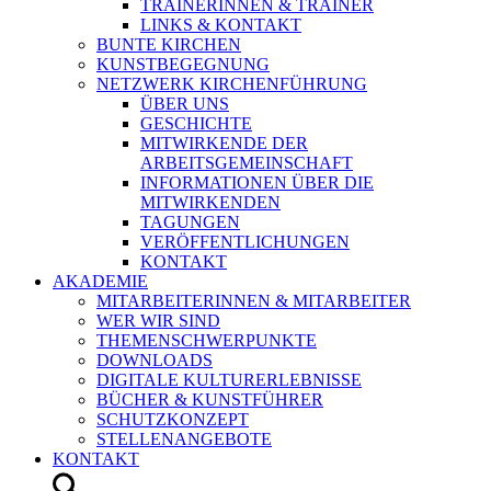
TRAINERINNEN & TRAINER
LINKS & KONTAKT
BUNTE KIRCHEN
KUNSTBEGEGNUNG
NETZWERK KIRCHENFÜHRUNG
ÜBER UNS
GESCHICHTE
MITWIRKENDE DER
ARBEITSGEMEINSCHAFT
INFORMATIONEN ÜBER DIE
MITWIRKENDEN
TAGUNGEN
VERÖFFENTLICHUNGEN
KONTAKT
AKADEMIE
MITARBEITERINNEN & MITARBEITER
WER WIR SIND
THEMENSCHWERPUNKTE
DOWNLOADS
DIGITALE KULTURERLEBNISSE
BÜCHER & KUNSTFÜHRER
SCHUTZKONZEPT
STELLENANGEBOTE
KONTAKT