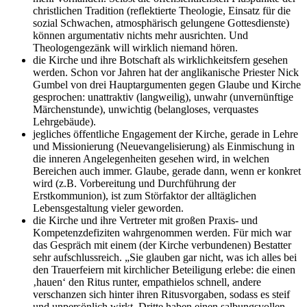
christlichen Tradition (reflektierte Theologie, Einsatz für die
sozial Schwachen, atmosphärisch gelungene Gottesdienste)
können argumentativ nichts mehr ausrichten. Und
Theologengezänk will wirklich niemand hören.
die Kirche und ihre Botschaft als wirklichkeitsfern gesehen
werden. Schon vor Jahren hat der anglikanische Priester Nick
Gumbel von drei Hauptargumenten gegen Glaube und Kirche
gesprochen: unattraktiv (langweilig), unwahr (unvernünftige
Märchenstunde), unwichtig (belangloses, verquastes
Lehrgebäude).
jegliches öffentliche Engagement der Kirche, gerade in Lehre
und Missionierung (Neuevangelisierung) als Einmischung in
die inneren Angelegenheiten gesehen wird, in welchen
Bereichen auch immer. Glaube, gerade dann, wenn er konkret
wird (z.B. Vorbereitung und Durchführung der
Erstkommunion), ist zum Störfaktor der alltäglichen
Lebensgestaltung vieler geworden.
die Kirche und ihre Vertreter mit großen Praxis- und
Kompetenzdefiziten wahrgenommen werden. Für mich war
das Gespräch mit einem (der Kirche verbundenen) Bestatter
sehr aufschlussreich. „Sie glauben gar nicht, was ich alles bei
den Trauerfeiern mit kirchlicher Beteiligung erlebe: die einen
‚hauen‘ den Ritus runter, empathielos schnell, andere
verschanzen sich hinter ihren Ritusvorgaben, sodass es steif
und unpersönlich wirkt, Dritte haben einen salbungsvollen